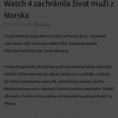
Watch 4 zachránila život muži z
Norska
Úterý 05. 02. 2019
Redakce
Chytré hodinky Apple Watch 4 opět zachránily život – tentokrát
však nikoliv díky své funkci měření EKG, ale detekce pádů.
Přeživším byl 67letý Nor Toralv Østvang.
Funkce funguje tak, že hodinky se při zaznamenání pádu uživatelů
starších 65 let automaticky zeptají, jestli jsou v pořádku, a pokud
do minuty nedostanou odpověď, automaticky zavolají službu
lékařské pohotovosti a zároveň jí nahlásí polohu dotyčného. Mladší
uživatelé si funkci mohou aktivovat manuálně v aplikaci Watch na
iPhonu.