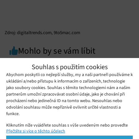
Zdroj: digitaltrends.com, 9to5mac.com
Mohlo by se vám líbit
Souhlas s použitím cookies
Abychom poskytli co nejlepší služby, my a naši partneři používáme k
ukládání a/nebo přístupu k informacím o zařízeních, technologie
jako soubory cookies. Souhlas s těmito technologiemi nám a našim
partnerům umožní zpracovávat osobní údaje, jako je chování při
procházení nebo jedinečná ID na tomto webu. Nesouhlas nebo
odvolání souhlasu může nepříznivě ovlivnit určité vlastnosti a
funkce.
Kliknutím níže vyjádřete souhlas s výše uvedeným nebo proveďte
Přečtěte si více o těchto účelech
podrobnější rozhodnutí. Vaše volby budou použity pouze na tomto
webu. Nastavení můžete kdykoli změnit, včetně odvolání souhlasu,