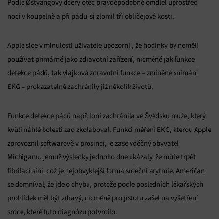
Podle Østvangovy dcery otec pravděpodobně omdlel uprostřed
noci v koupelně a při pádu si zlomil tři obličejové kosti.
Apple sice v minulosti uživatele upozornil, že hodinky by neměli
používat primárně jako zdravotní zařízení, nicméně jak funkce
detekce pádů, tak vlajková zdravotní funkce – zmíněné snímání
EKG – prokazatelně zachránily již několik životů.
Funkce detekce pádů např. loni zachránila ve Švédsku muže, který
kvůli náhlé bolesti zad zkolaboval. Funkci měření EKG, kterou Apple
zprovoznil softwarově v prosinci, je zase vděčný obyvatel
Michiganu, jemuž výsledky jednoho dne ukázaly, že může trpět
fibrilací síní, což je nejobvyklejší forma srdeční arytmie. Američan
se domníval, že jde o chybu, protože podle posledních lékařských
prohlídek měl být zdravý, nicméně pro jistotu zašel na vyšetření
srdce, které tuto diagnózu potvrdilo.