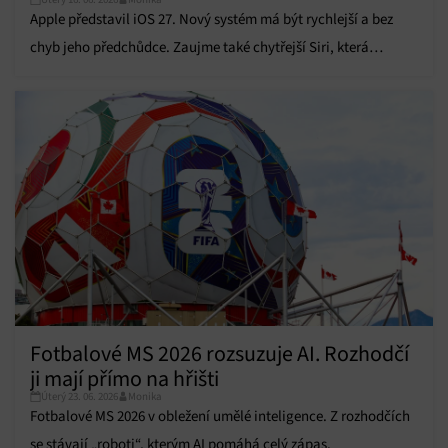
zařízení na základě automaticky přenášených
Apple představil iOS 27. Nový systém má být rychlejší a bez
informací.
chyb jeho předchůdce. Zaujme také chytřejší Siri, která
dostane nový hlas.
Zajištění bezpečnosti, předcházení a zjišťování
podvodů a odstraňování chyb, Poskytování a
Vždy aktivní
zobrazování reklamy a obsahu, Ukládání a sdělování
voleb ochrany osobních údajů.
Fotbalové MS 2026 rozsuzuje AI. Rozhodčí
ji mají přímo na hřišti
Úterý 23. 06. 2026
Monika
Fotbalové MS 2026 v obležení umělé inteligence. Z rozhodčích
se stávají „roboti“, kterým AI pomáhá celý zápas.