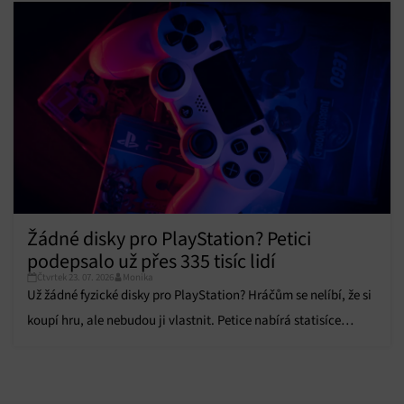
Žádné disky pro PlayStation? Petici
podepsalo už přes 335 tisíc lidí
Čtvrtek 23. 07. 2026
Monika
Už žádné fyzické disky pro PlayStation? Hráčům se nelíbí, že si
koupí hru, ale nebudou ji vlastnit. Petice nabírá statisíce
podpisů