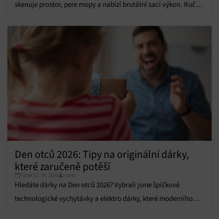
personalizovanou reklamu, Používání profilů k výběru
skenuje prostor, pere mopy a nabízí brutální sací výkon. Ruční
personalizované reklamy, Vytváření profilů pro
úklid je minulostí!
personalizovaný obsah, Používání profilů pro výběr
personalizovaného obsahu, Použití omezených údajů k výběru
obsahu.
Funkce
Vždy aktivní
Přiřazování a kombinování údajů z jiných zdrojů
údajů, Propojení různých zařízení, Identifikace
zařízení na základě automaticky přenášených
informací.
Zajištění bezpečnosti, předcházení a zjišťování
podvodů a odstraňování chyb, Poskytování a
Vždy aktivní
zobrazování reklamy a obsahu, Ukládání a sdělování
voleb ochrany osobních údajů.
Den otců 2026: Tipy na originální dárky,
které zaručeně potěší
Pátek 12. 06. 2026
Ivana
Hledáte dárky na Den otců 2026? Vybrali jsme špičkové
technologické vychytávky a elektro dárky, které moderního
tátu zaručeně potěší.