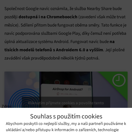
Společnost Google navíc oznámila, že služba Nearby Share bude
dostupná i na Chromeboocích
později
(zavedení však může trvat
měsíce). Sdílení přitom bude fungovat oběma směry. Tato funkce je
navíc podporována službami Google Play, díky čemuž není potřeba
na
úplná aktualizace systému Android. Fungovat navíc bude
tisících modelů telefonů s Androidem 6.0 a vyšším
. Její plošné
zavádění však pravděpodobně několik týdnů potrvá.
Kliknutím přijmete cookies a povolíte tento
Zdroj:
9to5google.com
obsah
Souhlas s použitím cookies
Abychom poskytli co nejlepší služby, my a naši partneři používáme k
ukládání a/nebo přístupu k informacím o zařízeních, technologie