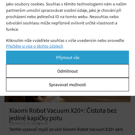
jako soubory cookies. Souhlas s těmito technologiemi nám a našim
partnerům umožní zpracovávat osobní údaje, jako je chování při
procházení nebo jedinečná ID na tomto webu. Nesouhlas nebo
Mohlo by se vám líbit
odvolání souhlasu může nepříznivě ovlivnit určité vlastnosti a
funkce.
Kliknutím níže vyjádřete souhlas s výše uvedeným nebo proveďte
Přečtěte si více o těchto účelech
podrobnější rozhodnutí. Vaše volby budou použity pouze na tomto
webu. Nastavení můžete kdykoli změnit, včetně odvolání souhlasu,
Přijmout vše
pomocí přepínačů v Zásadách cookies nebo kliknutím na tlačítko
Spravovat souhlas ve spodní části obrazovky.
Odmítnout
Statistiky
Spravovat možnosti
Ukládání a/nebo přístup k informacím v zařízení, Porozumění
publiku prostřednictvím statistik nebo kombinací údajů z
různých zdrojů.
Xiaomi Robot Vacuum X20+: Čistota bez
jediné kapičky potu
Marketing
Středa 22. 07. 2026
Ivana
Ukládání a/nebo přístup k informacím v zařízení, Použití
Tenhle vysavač myslí za vás! Xiaomi Robot Vacuum X20+ sám
omezených údajů k výběru reklam, Vytváření profilů pro