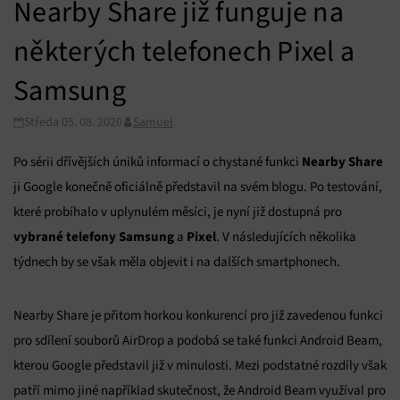
Nearby Share již funguje na
některých telefonech Pixel a
Samsung
Středa 05. 08. 2020
Samuel
Nearby Share
Po sérii dřívějších úniků informací o chystané funkci
ji Google konečně oficiálně představil na svém blogu. Po testování,
které probíhalo v uplynulém měsíci, je nyní již dostupná pro
vybrané telefony Samsung
Pixel
a
. V následujících několika
týdnech by se však měla objevit i na dalších smartphonech.
Nearby Share je přitom horkou konkurencí pro již zavedenou funkci
pro sdílení souborů AirDrop a podobá se také funkci Android Beam,
kterou Google představil již v minulosti. Mezi podstatné rozdíly však
patří mimo jiné například skutečnost, že Android Beam využíval pro