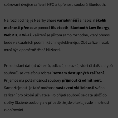
spárování dvojice zařízení NFC a k přenosu souborů Bluetooth.
variabilnější
několik
Na rozdíl od něj je Nearby Share
a nabízí
možností přenosu
Bluetooth
Bluetooth Low Energy
: pomocí
,
,
WebRTC
Wi-Fi
a
. Zařízení se přitom samo rozhodne, který přenos
bude v aktuálních podmínkách nejefektivnější. Obě zařízení však
musí být v poměrně těsné blízkosti.
Pro odeslání dat (ať už textů, odkazů, obrázků, videí či dalších typů
seznam dostupných zařízení
souborů) se v telefonu zobrazí
.
přijmout či odmítnout
Příjemce má poté možnost soubory
.
nastavení viditelnosti
Samozřejmostí je také možnost
svého
zařízení pro okolní uživatele. Po přijetí souborů se data uloží do
složky Stažené soubory a v případě, že jde o text, je zde i možnost
zkopírování.