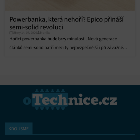
Powerbanka, která nehoří? Epico přináší
semi-solid revoluci
Úterý 14. 07. 2026
Monika
Hořící powerbanka bude brzy minulostí. Nová generace
článků semi-solid patří mezi ty nejbezpečnější i při závažném
poškození.
KDO JSME