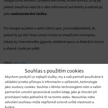
Google uznal existenci projektu Bernanke, avšak odmítá, že by jej
jakkoli zneužíval nebo že o něm informoval své klienty a nabízel jej
nadstandardní službu
jako
.
Pro Google se jedná o velmi citlivý spor, je pravděpodobné, že
pokud by jej stát Texas uznal vinným ze zneužívání monopolu,
čekaly by internetového giganta obdobné spory na federální úrovni
a zřejmě i jinde po světě.
Zdroj:
wsj.com
Souhlas s použitím cookies
Mohlo by se vám líbit
Abychom poskytli co nejlepší služby, my a naši partneři používáme k
ukládání a/nebo přístupu k informacím o zařízeních, technologie
jako soubory cookies. Souhlas s těmito technologiemi nám a našim
partnerům umožní zpracovávat osobní údaje, jako je chování při
procházení nebo jedinečná ID na tomto webu. Nesouhlas nebo
odvolání souhlasu může nepříznivě ovlivnit určité vlastnosti a
funkce.