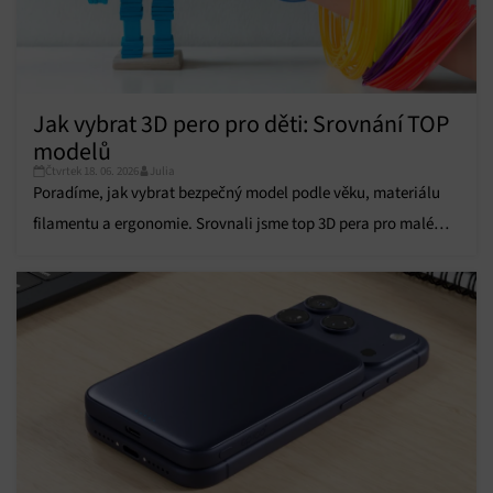
Funkce
Vždy aktivní
Přiřazování a kombinování údajů z jiných zdrojů
údajů, Propojení různých zařízení, Identifikace
zařízení na základě automaticky přenášených
Jak vybrat 3D pero pro děti: Srovnání TOP
informací.
modelů
Zajištění bezpečnosti, předcházení a zjišťování
Čtvrtek 18. 06. 2026
Julia
podvodů a odstraňování chyb, Poskytování a
Poradíme, jak vybrat bezpečný model podle věku, materiálu
Vždy aktivní
zobrazování reklamy a obsahu, Ukládání a sdělování
filamentu a ergonomie. Srovnali jsme top 3D pera pro malé
voleb ochrany osobních údajů.
tvůrce!