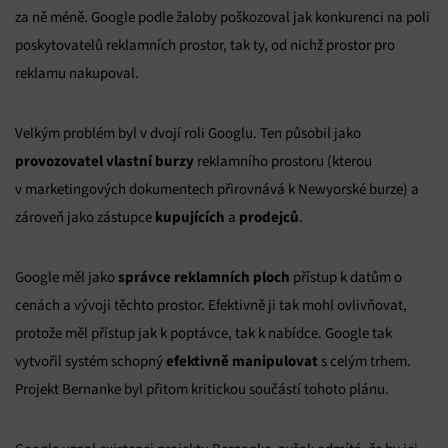
za ně méně. Google podle žaloby poškozoval jak konkurenci na poli
poskytovatelů reklamních prostor, tak ty, od nichž prostor pro
reklamu nakupoval.
Velkým problém byl v dvojí roli Googlu. Ten působil jako
provozovatel vlastní burzy
reklamního prostoru (kterou
v marketingových dokumentech přirovnává k Newyorské burze) a
kupujících
prodejců
zároveň jako zástupce
a
.
správce reklamních ploch
Google měl jako
přístup k datům o
cenách a vývoji těchto prostor. Efektivně ji tak mohl ovlivňovat,
protože měl přístup jak k poptávce, tak k nabídce. Google tak
efektivně manipulovat
vytvořil systém schopný
s celým trhem.
Projekt Bernanke byl přitom kritickou součástí tohoto plánu.