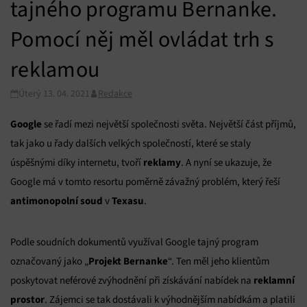
tajného programu Bernanke.
Pomocí něj měl ovládat trh s
reklamou
Úterý 13. 04. 2021
Redakce
Google
se řadí mezi největší společnosti světa. Největší část příjmů,
tak jako u řady dalších velkých společností, které se staly
reklamy
úspěšnými díky internetu, tvoří
. A nyní se ukazuje, že
Google má v tomto resortu poměrně závažný problém, který řeší
antimonopolní soud
Texasu
v
.
Podle soudních dokumentů využíval Google tajný program
Projekt Bernanke
označovaný jako „
“. Ten měl jeho klientům
reklamní
poskytovat neférové zvýhodnění při získávání nabídek na
prostor
. Zájemci se tak dostávali k výhodnějším nabídkám a platili