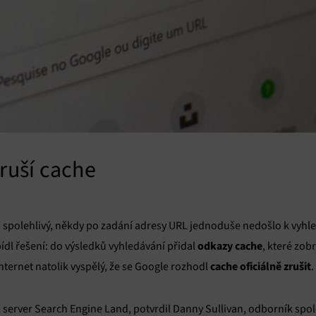
 ruší cache
liš spolehlivý, někdy po zadání adresy URL jednoduše nedošlo k vyh
odkazy cache
bídl řešení: do výsledků vyhledávání přidal
, které zob
cache oficiálně zrušit
 internet natolik vyspělý, že se Google rozhodl
.
l server Search Engine Land, potvrdil Danny Sullivan, odborník spo