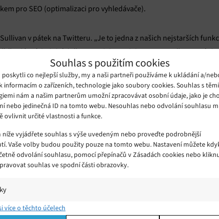
íkem pro SEO (optimalizaci pro vyhledávače).
Sullivan v pátek na Twitteru. „Je to jedna z našich nejstarších funk
eště v dávných dobách často nedalo spolehnout na to, že se stránka
Souhlas s použitím cookies
zhodnuto, že ji odstraníme.“
oskytli co nejlepší služby, my a naši partneři používáme k ukládání a/neb
k informacím o zařízeních, technologie jako soubory cookies. Souhlas s těm
SEO pracovníci ji použív
ěti nepomáhala jen při načítání webu, ale
giemi nám a našim partnerům umožní zpracovávat osobní údaje, jako je cho
ní nebo jedinečná ID na tomto webu. Nesouhlas nebo odvolání souhlasu 
přehled o hist
ináři a výzkumníci kontrolovali mezipaměť, aby měli
ě ovlivnit určité vlastnosti a funkce.
obejít nejrůznější zákazy
li, že mezipaměť je způsob, jak
(např. načí
m níže vyjádřete souhlas s výše uvedeným nebo proveďte podrobnější
tí. Vaše volby budou použity pouze na tomto webu. Nastavení můžete kdyk
včetně odvolání souhlasu, pomocí přepínačů v Zásadách cookies nebo klikn
Spravovat souhlas ve spodní části obrazovky.
partnerství se společností Interne
isté míry nahradit, by mohlo být
ek jako veřejnou službu. Nicméně tato služba se snaží být nezávislá
iky
í a/nebo přístup k informacím v zařízení, Porozumění publiku prostřednict
si více o těchto účelech
ik nebo kombinací údajů z různých zdrojů.