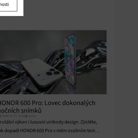
nosti
u
u
y aktivní
y aktivní
HONOR 600 Pro: Lovec dokonalých
nočních snímků
Pátek 03. 07. 2026
Ivana
rutální výkon i luxusní unibody design. Zjistěte,
ak dopadl HONOR 600 Pro v mém osobním testu a