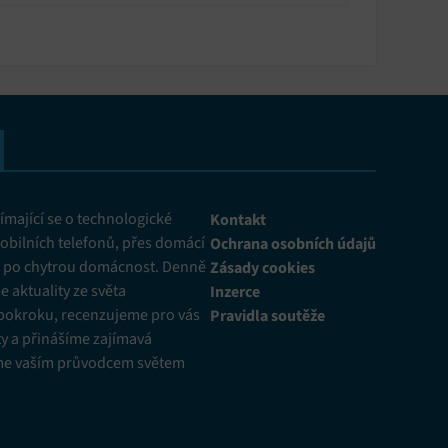
 čem naprosto drtí konkurenci!
mající se o technologické
Kontakt
obilních telefonů, přes domácí
Ochrana osobních údajů
ž po chytrou domácnost. Denně
Zásady cookies
 aktuality ze světa
Inzerce
pokroku, recenzujeme pro vás
Pravidla soutěže
y a přinášíme zajímavá
me vaším průvodcem světem