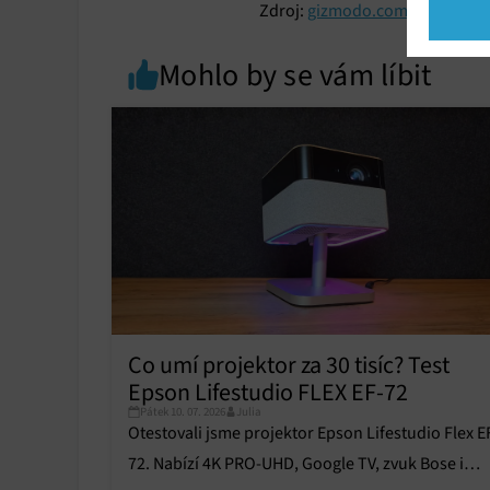
Zdroj:
gizmodo.com
Market
Mohlo by se vám líbit
Ukládán
reklam,
persona
profilů
obsahu
Funkce
Přiřazo
zařízen
Zajiště
Poskyto
ochrany
Co umí projektor za 30 tisíc? Test
Epson Lifestudio FLEX EF-72
Pátek 10. 07. 2026
Julia
Otestovali jsme projektor Epson Lifestudio Flex E
72. Nabízí 4K PRO-UHD, Google TV, zvuk Bose i