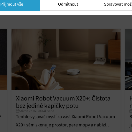
Přijmout vše
Odmítnout
Spravovat mož
ing
í a/nebo přístup k informacím v zařízení, Použití omezených údajů k výběr
 Vytváření profilů pro personalizovanou reklamu, Používání profilů k výběr
lizované reklamy, Vytváření profilů pro personalizovaný obsah, Používání
 pro výběr personalizovaného obsahu, Použití omezených údajů k výběru
.
Vžd
vání a kombinování údajů z jiných zdrojů údajů, Propojení různých
í, Identifikace zařízení na základě automaticky přenášených informací.
ní bezpečnosti, předcházení a zjišťování podvodů a odstraňování chyb,
vání a zobrazování reklamy a obsahu, Ukládání a sdělování voleb
Vžd
 osobních údajů.
Xiaomi Robot Vacuum X20+: Čistota
bez jediné kapičky potu
Středa 22. 07. 2026
Ivana
F-
Tenhle vysavač myslí za vás! Xiaomi Robot Vacuum
B
X20+ sám skenuje prostor, pere mopy a nabízí
j