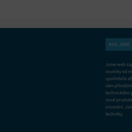
brutální sací výkon. Ruční úklid je minulostí!
v
KDO JSME
Jsme web zají
novinky od m
spotřebiče a
vám přinášíme
technického 
nové produkt
srovnání. Js
techniky.