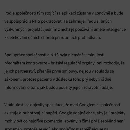
Podle společnosti tým stojící za aplikací zůstane v Londýně a bude
ve spolupráci s NHS pokračovat. Ta zahrnuje i řadu slibných
výzkumných projektů, jedním z nichž je používání umělé inteligence
k detekování očních chorob při rutinních prohlídkách.
Spolupráce společnosti a NHS byla nicméně v minulosti
předmětem kontroverze – britské regulační orgány loni rozhodly, že
jejich partnerství, přesněji první smlouvy, nejsou v souladu se
zákonem, protože pacienti v důsledku toho prý nebyli řádně
informováni o tom, jak budou použity jejich zdravotní údaje.
V minulosti se objevily spekulace, že mezi Googlem a společností
existuje dlouhotrvající napětí. Google údajně chce, aby její projekty
mohly být co nejdříve zkomercializovány, s čímž prý DeepMind není
srozuměn, protože se vidí jako společnost zaměřující se na