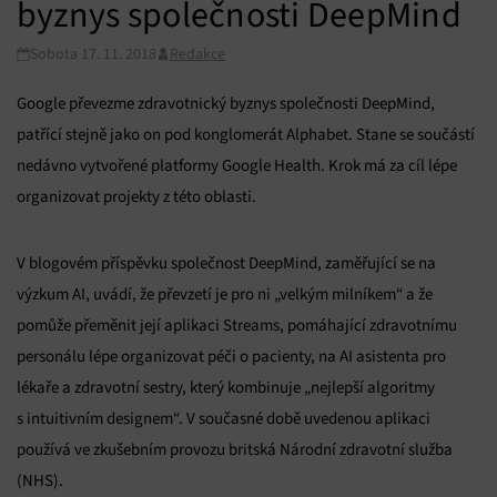
byznys společnosti DeepMind
Sobota 17. 11. 2018
Redakce
Google převezme zdravotnický byznys společnosti DeepMind,
patřící stejně jako on pod konglomerát Alphabet. Stane se součástí
nedávno vytvořené platformy Google Health. Krok má za cíl lépe
organizovat projekty z této oblasti.
V blogovém příspěvku společnost DeepMind, zaměřující se na
výzkum AI, uvádí, že převzetí je pro ni „velkým milníkem“ a že
pomůže přeměnit její aplikaci Streams, pomáhající zdravotnímu
personálu lépe organizovat péči o pacienty, na AI asistenta pro
lékaře a zdravotní sestry, který kombinuje „nejlepší algoritmy
s intuitivním designem“. V současné době uvedenou aplikaci
používá ve zkušebním provozu britská Národní zdravotní služba
(NHS).