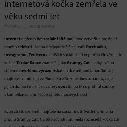
internetová kočka zemřela ve
věku sedmi let
Pátek 17. 05. 2019
Redakce
Internet
sociální sítě
a především
mají moc vytvořit a proslavit
celebrit
Facebooku
mnoho
. Jedna z nejvýraznějších tváří
,
Instagramu
Twitteru
,
a dalších sociální sítí nepatřila člověku, ale
Tardar Sauce
Grumpy Cat
kočce.
známější jako
si díky svému
nevrlému výrazu
stálému
získala srdce milionů fanoušků. Její
majitelé s nimiž žila ve Phoenixu v Arizoně dnes oznámili, že je
opustil
jejich domácí mazlíček v úterý
, po té co prohrál souboj
s komplikacemi při léčbě zánětu močových cest.
Svoji ztrátu oznámili majitelé na sociální síti Twitter, přímo na
profilu Grumpy Cat. Na této sociální síti měla rozmrzelá kočka 1,5