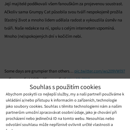
Její majitelé poděkovali všem fanouškům za projevenou soustrast.
Ačkoliv sama Grumpy Cat působila svou tváří nespokojeně prožila
šťastný život a mnoho lidem udělala radost a vykouzlila úsměv na
tváři. Naše redakce na ní, spolu s celým internetem vzpomíná.
Mnoho (ne)spokojených dní v kočičím nebi.
Some days are grumpier than others…
pic.twitter.com/ws209VWl97
— Grumpy Cat (@RealGrumpyCat)
May 17, 2019
Souhlas s použitím cookies
Mohlo by se vám líbit
Abychom poskytli co nejlepší služby, my a naši partneři používáme k
ukládání a/nebo přístupu k informacím o zařízeních, technologie
jako soubory cookies. Souhlas s těmito technologiemi nám a našim
partnerům umožní zpracovávat osobní údaje, jako je chování při
procházení nebo jedinečná ID na tomto webu. Nesouhlas nebo
odvolání souhlasu může nepříznivě ovlivnit určité vlastnosti a