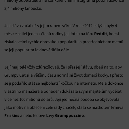
miliony odběratelů a na konkurenčním Instagramu potom dokonce
2,4 miliony fanoušků.
Její sláva začal už v jejím raném věku. V roce 2012, když jí byly 4
Reddit
měsíce sdílel jeden z členů rodiny její fotku na fóru
, kde si
získala velmi rychle obrovskou popularitu a prostřednictvím memů
se její popularita lavinově šířila dále.
Její majitelé vždy zdůrazňovali, že i přes její slávu, dbají na to, aby
Grumpy Cat žila většinu času normální život domácí kočky. I přesto
se jí podařilo stát se nejbohatší kočkou na internetu. Měla dokonce
vlastního manažera a odhadem dokázala svým majitelům vydělat
více než 100 milionů dolarů. Její jedinečná podoba se objevovala
jako motiv na oblečení celé řady značek, stala se maskotem krmiva
Friskies
Grumppuccino
a nebo ledové kávy
.