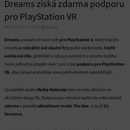
Dreams získá zdarma podporu
pro PlayStation VR
Čtvrtek 02. 07. 2020
Samuel
Dreams
pro PlayStation 4
je kreativní herní svět
, který hráčům
vytvářet své vlastní hry
tvořit
umožňuje
podle své fantazie,
umělecká díla
, prohlížet si výtvory ostatních a mnoho dalšího.
podporu pro PlayStation
Tento jedinečný projekt navíc nyní získá
VR
, díky čemuž se prožitek stane ještě mnohem autentičtější.
Media Molecule
Vývojářské studio
tuto novinku ohlásilo na
oficiálním blogu PS. Podpora pro virtuální realitu by měla dorazit
zdarma
aktualizace Inside The Box
22.
v podobě
, a to již
července
.