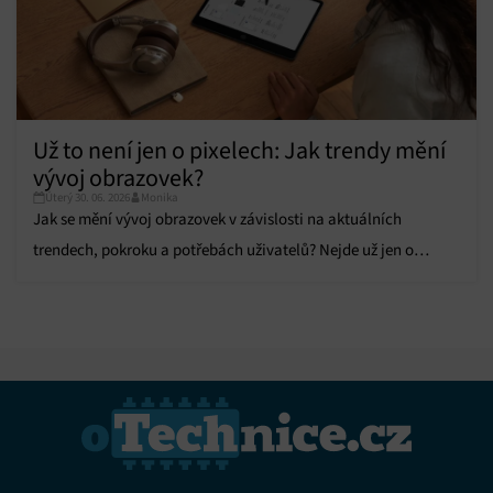
Už to není jen o pixelech: Jak trendy mění
vývoj obrazovek?
Úterý 30. 06. 2026
Monika
Jak se mění vývoj obrazovek v závislosti na aktuálních
trendech, pokroku a potřebách uživatelů? Nejde už jen o
pixely, zákazníci chtějí více.