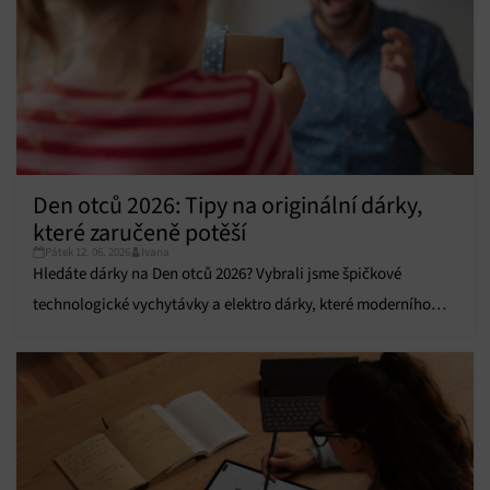
obsahu.
Funkce
Vždy aktivní
Přiřazování a kombinování údajů z jiných zdrojů
údajů, Propojení různých zařízení, Identifikace
zařízení na základě automaticky přenášených
informací.
Den otců 2026: Tipy na originální dárky,
Zajištění bezpečnosti, předcházení a zjišťování
které zaručeně potěší
podvodů a odstraňování chyb, Poskytování a
Vždy aktivní
zobrazování reklamy a obsahu, Ukládání a sdělování
Pátek 12. 06. 2026
Ivana
voleb ochrany osobních údajů.
Hledáte dárky na Den otců 2026? Vybrali jsme špičkové
technologické vychytávky a elektro dárky, které moderního
tátu zaručeně potěší.