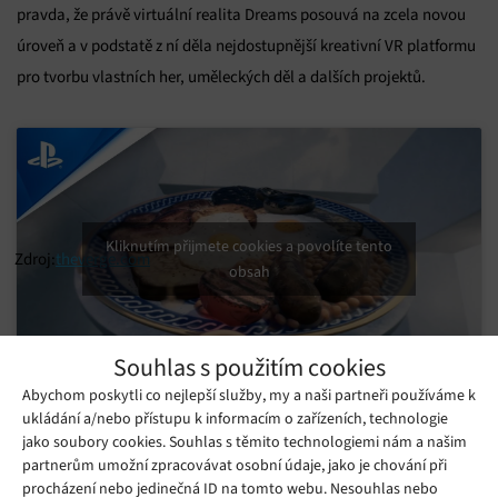
pravda, že právě virtuální realita Dreams posouvá na zcela novou
úroveň a v podstatě z ní děla nejdostupnější kreativní VR platformu
pro tvorbu vlastních her, uměleckých děl a dalších projektů.
Kliknutím přijmete cookies a povolíte tento
Zdroj:
theverge.com
obsah
Souhlas s použitím cookies
Abychom poskytli co nejlepší služby, my a naši partneři používáme k
ukládání a/nebo přístupu k informacím o zařízeních, technologie
Mohlo by se vám líbit
jako soubory cookies. Souhlas s těmito technologiemi nám a našim
partnerům umožní zpracovávat osobní údaje, jako je chování při
procházení nebo jedinečná ID na tomto webu. Nesouhlas nebo