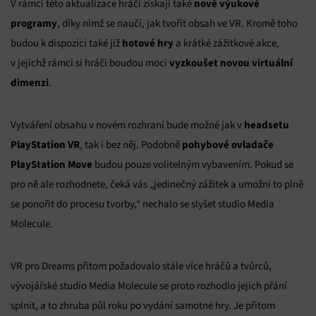
nové výukové
V rámci této aktualizace hráči získají také
programy
, díky nimž se naučí, jak tvořit obsah ve VR. Kromě toho
hotové hry
budou k dispozici také již
a krátké zážitkové akce,
vyzkoušet novou virtuální
v jejichž rámci si hráči boudou moci
dimenzi
.
headsetu
Vytváření obsahu v novém rozhraní bude možné jak v
PlayStation VR
pohybové ovladače
, tak i bez něj. Podobně
PlayStation Move
budou pouze volitelným vybavením. Pokud se
pro ně ale rozhodnete, čeká vás „jedinečný zážitek a umožní to plně
se ponořit do procesu tvorby,“ nechalo se slyšet studio Media
Molecule.
VR pro Dreams přitom požadovalo stále více hráčů a tvůrců,
vývojářské studio Media Molecule se proto rozhodlo jejich přání
splnit, a to zhruba půl roku po vydání samotné hry. Je přitom