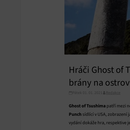
Hráči Ghost of 
brány na ostro
Pátek 01. 01. 2021
Redakce
Ghost of Tsushima
patří mezi n
Punch
sídlící v USA, zobrazení
vydání dokáže hra, respektive j