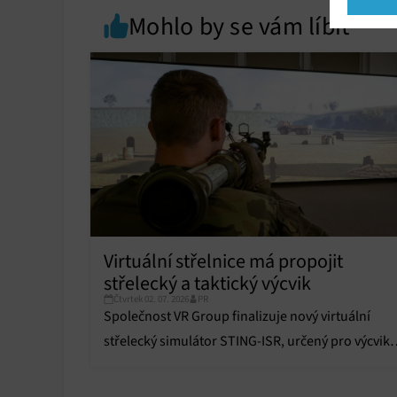
Mohlo by se vám líbit
Market
Ukládán
reklam,
persona
profilů
obsahu
Funkce
Přiřazo
zařízen
Zajiště
Poskyto
Virtuální střelnice má propojit
ochrany
střelecký a taktický výcvik
Čtvrtek 02. 07. 2026
PR
Společnost VR Group finalizuje nový virtuální
střelecký simulátor STING-ISR, určený pro výcvik
ozbrojených a bezpečnostních složek.