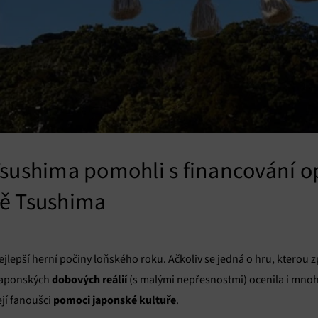
Tsushima pomohli s financování op
vě Tsushima
ejlepší herní počiny loňského roku. Ačkoliv se jedná o hru, kterou
dobových reálií
 japonských
(s malými nepřesnostmi) ocenila i mnoh
pomoci japonské kultuře
ejí fanoušci
.