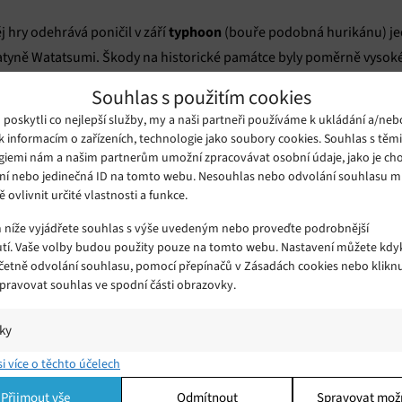
typhoon
ěj hry odehrává poničil v září
(bouře podobná hurikánu) je
svatyně Watatsumi. Škody na historické památce byly poměrně vysoké
nesla dostatek finančních prostředků na jejich opravu.
Souhlas s použitím cookies
oskytli co nejlepší služby, my a naši partneři používáme k ukládání a/neb
e hře Ghost of Tsushima poměrně důležitou roli a hráči je znali, ro
k informacím o zařízeních, technologie jako soubory cookies. Souhlas s těm
giemi nám a našim partnerům umožní zpracovávat osobní údaje, jako je cho
crowdfundingovou kampaň
a zkusit s ní oslovit hráčskou komunitu
ní nebo jedinečná ID na tomto webu. Nesouhlas nebo odvolání souhlasu 
ě ovlivnit určité vlastnosti a funkce.
pokryly nutné práce 
opadu měla za cíl získat 5 milionů ¥, které by
m níže vyjádřete souhlas s výše uvedeným nebo proveďte podrobnější
 velkou měrou se na této částce podíleli právě hráči a příznivci hry
tí. Vaše volby budou použity pouze na tomto webu. Nastavení můžete kdyk
včetně odvolání souhlasu, pomocí přepínačů v Zásadách cookies nebo klikn
Spravovat souhlas ve spodní části obrazovky.
dobrou věc
 přispět na
a kampaň na opravu historické památky je 
charitativní videostreamy v nichž jsou vybrané nemalé částky na po
iky
í a/nebo přístup k informacím v zařízení, Porozumění publiku prostřednict
si více o těchto účelech
ik nebo kombinací údajů z různých zdrojů.
Přijmout vše
Odmítnout
Spravovat mož