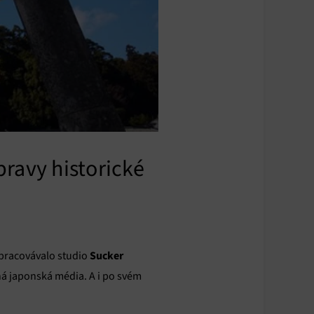
ravy historické
Sucker
 zpracovávalo studio
á japonská média. A i po svém