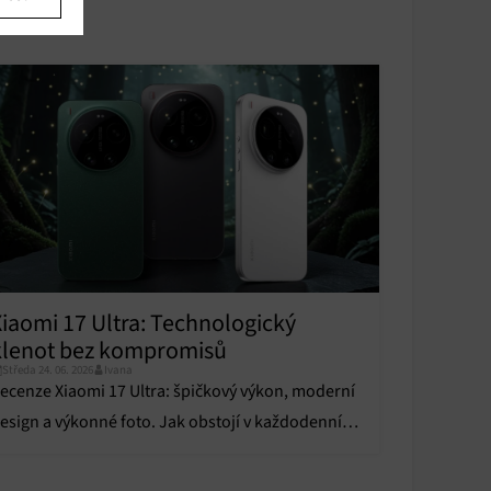
u
u
y aktivní
Xiaomi 17 Ultra: Technologický
y aktivní
klenot bez kompromisů
Středa 24. 06. 2026
Ivana
ecenze Xiaomi 17 Ultra: špičkový výkon, moderní
esign a výkonné foto. Jak obstojí v každodenním
oužívání?