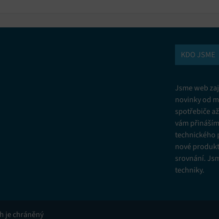
KDO JSME
Jsme web zají
novinky od m
spotřebiče a
vám přinášíme
technického 
nové produkt
srovnání. Js
techniky.
ah je chráněný