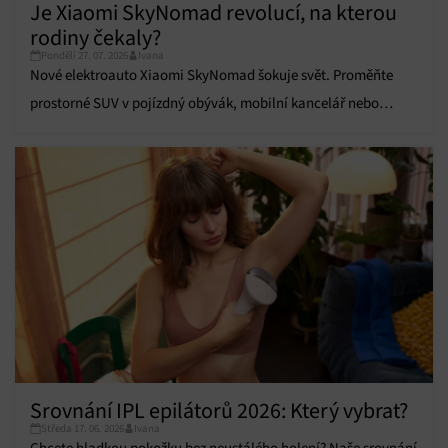
Je Xiaomi SkyNomad revolucí, na kterou
údajů, Propojení různých zařízení, Identifikace
zařízení na základě automaticky přenášených
rodiny čekaly?
informací.
Pondělí 27. 07. 2026
Ivana
Nové elektroauto Xiaomi SkyNomad šokuje svět. Proměňte
Zajištění bezpečnosti, předcházení a zjišťování
prostorné SUV v pojízdný obývák, mobilní kancelář nebo
podvodů a odstraňování chyb, Poskytování a
Vždy aktivní
zobrazování reklamy a obsahu, Ukládání a sdělování
komfortní zázemí pro kempování.
voleb ochrany osobních údajů.
Srovnání IPL epilátorů 2026: Který vybrat?
Středa 17. 06. 2026
Ivana
Chcete hladkou pokožku bez neustálého holení? Naše srovnání