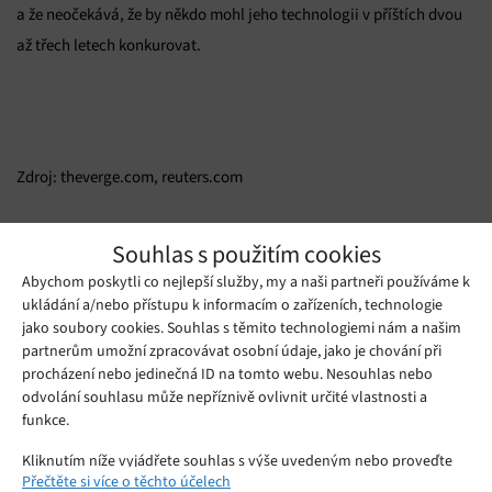
a že neočekává, že by někdo mohl jeho technologii v příštích dvou
až třech letech konkurovat.
Zdroj: theverge.com, reuters.com
Mohlo by se vám líbit
Souhlas s použitím cookies
Abychom poskytli co nejlepší služby, my a naši partneři používáme k
ukládání a/nebo přístupu k informacím o zařízeních, technologie
jako soubory cookies. Souhlas s těmito technologiemi nám a našim
partnerům umožní zpracovávat osobní údaje, jako je chování při
procházení nebo jedinečná ID na tomto webu. Nesouhlas nebo
odvolání souhlasu může nepříznivě ovlivnit určité vlastnosti a
funkce.
Kliknutím níže vyjádřete souhlas s výše uvedeným nebo proveďte
Přečtěte si více o těchto účelech
podrobnější rozhodnutí. Vaše volby budou použity pouze na tomto