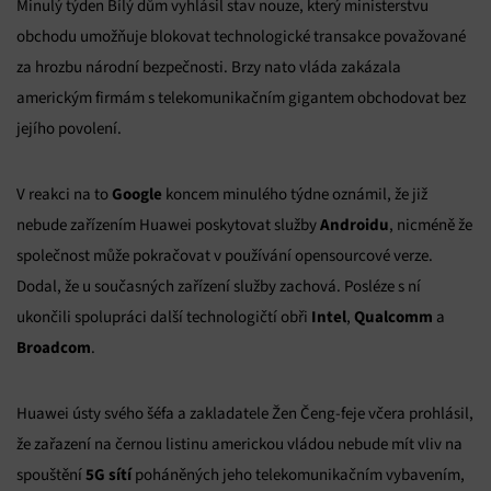
Minulý týden Bílý dům vyhlásil stav nouze, který ministerstvu
obchodu umožňuje blokovat technologické transakce považované
za hrozbu národní bezpečnosti. Brzy nato vláda zakázala
americkým firmám s telekomunikačním gigantem obchodovat bez
jejího povolení.
Google
V reakci na to
koncem minulého týdne oznámil, že již
Androidu
nebude zařízením Huawei poskytovat služby
, nicméně že
společnost může pokračovat v používání opensourcové verze.
Dodal, že u současných zařízení služby zachová. Posléze s ní
Intel
Qualcomm
ukončili spolupráci další technologičtí obři
,
a
Broadcom
.
Huawei ústy svého šéfa a zakladatele Žen Čeng-feje včera prohlásil,
že zařazení na černou listinu americkou vládou nebude mít vliv na
5G sítí
spouštění
poháněných jeho telekomunikačním vybavením,