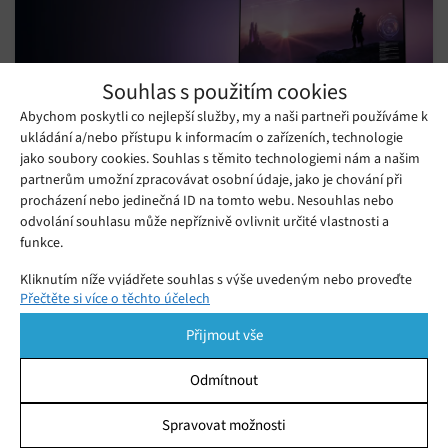
Souhlas s použitím cookies
Abychom poskytli co nejlepší služby, my a naši partneři používáme k
ukládání a/nebo přístupu k informacím o zařízeních, technologie
jako soubory cookies. Souhlas s těmito technologiemi nám a našim
partnerům umožní zpracovávat osobní údaje, jako je chování při
procházení nebo jedinečná ID na tomto webu. Nesouhlas nebo
Nový monitor Philips Evnia je synonymem
odvolání souhlasu může nepříznivě ovlivnit určité vlastnosti a
špičkového obrazu
funkce.
Čtvrtek 30. 07. 2026
Monika
Nový 32palcový QD-OLED herní monitor Philips Evnia nabídne
Kliknutím níže vyjádřete souhlas s výše uvedeným nebo proveďte
špičkový obraz, který uchvátí každého hráče i běžného
Přečtěte si více o těchto účelech
podrobnější rozhodnutí. Vaše volby budou použity pouze na tomto
webu. Nastavení můžete kdykoli změnit, včetně odvolání souhlasu,
uživatele.
Přijmout vše
pomocí přepínačů v Zásadách cookies nebo kliknutím na tlačítko
Spravovat souhlas ve spodní části obrazovky.
Odmítnout
Statistiky
Spravovat možnosti
Ukládání a/nebo přístup k informacím v zařízení, Porozumění