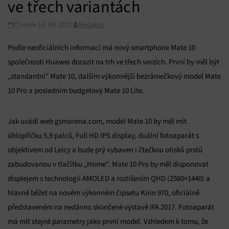
ve třech variantách
Čtvrtek 14. 09. 2017
Redakce
Podle neoficiálních informací má nový smartphone Mate 10
společnosti Huawei dorazit na trh ve třech verzích. První by měl být
„standardní“ Mate 10, dalším výkonnější bezrámečkový model Mate
10 Pro a posledním budgetový Mate 10 Lite.
Jak uvádí web gsmarena.com, model Mate 10 by měl mít
úhlopříčku 5,9 palců, Full HD IPS display, duální fotoaparát s
objektivem od Leicy a bude prý vybaven i čtečkou otisků prstů
zabudovanou v tlačítku „Home“. Mate 10 Pro by měl disponovat
displejem s technologií AMOLED a rozlišením QHD (2560×1440) a
hlavně běžet na novém výkonném čipsetu Kirin 970, oficiálně
představeném na nedávno skončené výstavě IFA 2017. Fotoaparát
má mít stejné parametry jako první model. Vzhledem k tomu, že