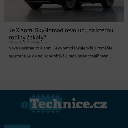
voleb ochrany osobních údajů.
Je Xiaomi SkyNomad revolucí, na kterou
rodiny čekaly?
Pondělí 27. 07. 2026
Ivana
Nové elektroauto Xiaomi SkyNomad šokuje svět. Proměňte
prostorné SUV v pojízdný obývák, mobilní kancelář nebo
komfortní zázemí pro kempování.