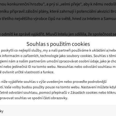
nou konkurenční hrozbu“, a prý si „velmi přeje“, aby k němu nedošlo
íku připravil záložní plány, které zahrnují i potenciální akvizici
 třetího největšího výrobce čipů na světě, hned za Intelem a Sams
dmítl ke zprávě vyjádřit. Mluvčí Intelu jen sdělila, že společnost s
em Mobileye a Altera – do podnikových struktur. Dohromady technolo
Souhlas s použitím cookies
i společnost Broadcom, musel by sáhnout do kapsy mnohem hlouběji, 
oskytli co nejlepší služby, my a naši partneři používáme k ukládání a/neb
ež 100 mld. dolarů.
k informacím o zařízeních, technologie jako soubory cookies. Souhlas s těm
giemi nám a našim partnerům umožní zpracovávat osobní údaje, jako je cho
ní nebo jedinečná ID na tomto webu. Nesouhlas nebo odvolání souhlasu 
omentovat. V únoru odmítl Qualcomm jeho tzv. nevyžádanou nabídku
ě ovlivnit určité vlastnosti a funkce.
ková nabídka, první přišla loni v listopadu a činila 130 mld. dolarů.
m níže vyjádřete souhlas s výše uvedeným nebo proveďte podrobnější
tí. Vaše volby budou použity pouze na tomto webu. Nastavení můžete kdyk
včetně odvolání souhlasu, pomocí přepínačů v Zásadách cookies nebo klikn
ohou být vládní regulace – americké ministerstvo financí se obává
Spravovat souhlas ve spodní části obrazovky.
mentu bezdrátových technologií, čehož by mohla využít Čína. Br
ngresu, v němž zákonodárce ujišťuje, že i po akvizici by USA v této 
iky