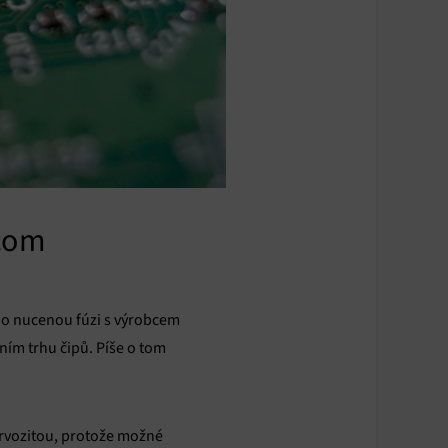
dcom
í o nucenou fúzi s výrobcem
ním trhu čipů. Píše o tom
ervozitou, protože možné