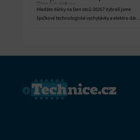
Pátek 12. 06. 2026
Ivana
Hledáte dárky na Den otců 2026? Vybrali jsme
špičkové technologické vychytávky a elektro dárk
které moderního tátu zaručeně potěší.