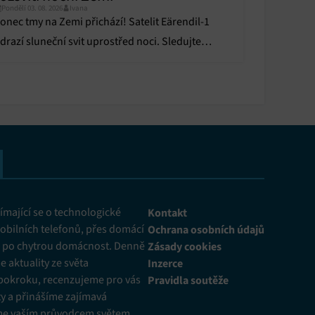
Pondělí 03. 08. 2026
Ivana
onec tmy na Zemi přichází! Satelit Eärendil-1
drazí sluneční svit uprostřed noci. Sledujte
echnologický převrat, který pobouřil vědce.
mající se o technologické
Kontakt
obilních telefonů, přes domácí
Ochrana osobních údajů
ž po chytrou domácnost. Denně
Zásady cookies
 aktuality ze světa
Inzerce
pokroku, recenzujeme pro vás
Pravidla soutěže
y a přinášíme zajímavá
me vaším průvodcem světem