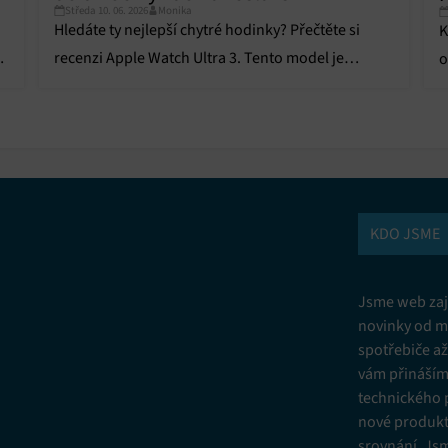
Středa 10. 06. 2026
Monika
Hledáte ty nejlepší chytré hodinky? Přečtěte si
K
y,
recenzi Apple Watch Ultra 3. Tento model je
o
vítězem našeho srovnání a nabídne spoustu
t
funkcí.
KDO JSME
Jsme web zají
novinky od m
spotřebiče a
vám přinášíme
technického 
nové produkt
srovnání. Js