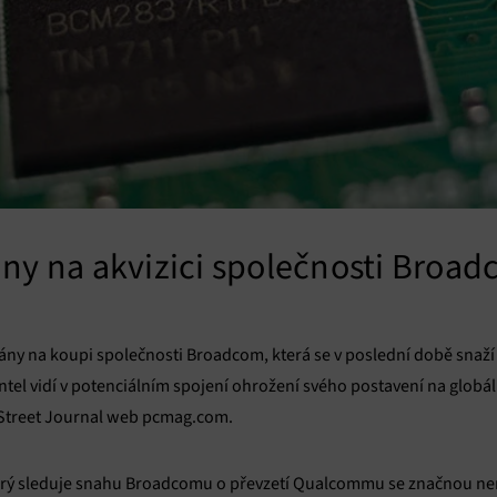
ány na akvizici společnosti Broa
lány na koupi společnosti Broadcom, která se v poslední době snaž
el vidí v potenciálním spojení ohrožení svého postavení na globál
 Street Journal web pcmag.com.
ě prý sleduje snahu Broadcomu o převzetí Qualcommu se značnou n