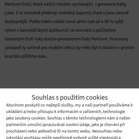
Pentium Gold, která nabízí modely vycházející z generace Kaby
Lake. Z ní nicméně přebírají zmíněný úsporný chod a jsou cenově
dostupnější. Podle Intelu nabízí nová série i tak až o 58 % vyšší
výkon v kancelářských aplikacích ve srovnání s počítačem
osazeným čtyři roky starým procesorem řady Pentium. Procesory
(alespoň ty určené pro mobilní sféru) by měly být k dostání v prvním
kvartálu příštího roku.
Zdroj:
techradar.com
Souhlas s použitím cookies
Abychom poskytli co nejlepší služby, my a naši partneři používáme k
Mohlo by se vám líbit
ukládání a/nebo přístupu k informacím o zařízeních, technologie
jako soubory cookies. Souhlas s těmito technologiemi nám a našim
partnerům umožní zpracovávat osobní údaje, jako je chování při
procházení nebo jedinečná ID na tomto webu. Nesouhlas nebo
odvolání souhlasu může nepříznivě ovlivnit určité vlastnosti a