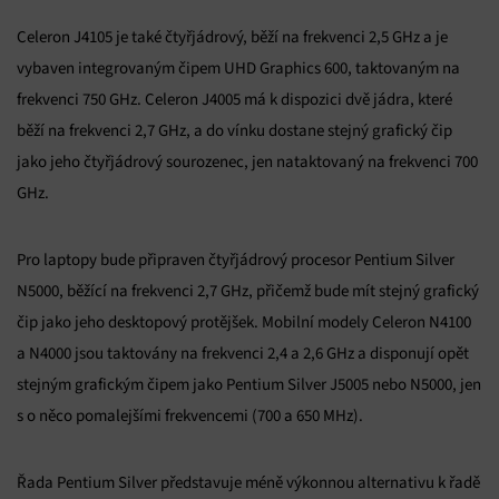
Celeron J4105 je také čtyřjádrový, běží na frekvenci 2,5 GHz a je
vybaven integrovaným čipem UHD Graphics 600, taktovaným na
frekvenci 750 GHz. Celeron J4005 má k dispozici dvě jádra, které
běží na frekvenci 2,7 GHz, a do vínku dostane stejný grafický čip
jako jeho čtyřjádrový sourozenec, jen nataktovaný na frekvenci 700
GHz.
Pro laptopy bude připraven čtyřjádrový procesor Pentium Silver
N5000, běžící na frekvenci 2,7 GHz, přičemž bude mít stejný grafický
čip jako jeho desktopový protějšek. Mobilní modely Celeron N4100
a N4000 jsou taktovány na frekvenci 2,4 a 2,6 GHz a disponují opět
stejným grafickým čipem jako Pentium Silver J5005 nebo N5000, jen
s o něco pomalejšími frekvencemi (700 a 650 MHz).
Řada Pentium Silver představuje méně výkonnou alternativu k řadě