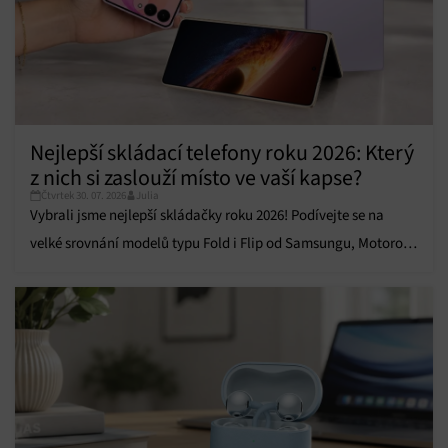
Funkce
Vždy aktivní
Přiřazování a kombinování údajů z jiných zdrojů
údajů, Propojení různých zařízení, Identifikace
zařízení na základě automaticky přenášených
informací.
Nejlepší skládací telefony roku 2026: Který
z nich si zaslouží místo ve vaší kapse?
Zajištění bezpečnosti, předcházení a zjišťování
podvodů a odstraňování chyb, Poskytování a
Čtvrtek 30. 07. 2026
Julia
Vždy aktivní
zobrazování reklamy a obsahu, Ukládání a sdělování
Vybrali jsme nejlepší skládačky roku 2026! Podívejte se na
voleb ochrany osobních údajů.
velké srovnání modelů typu Fold i Flip od Samsungu, Motoroly,
Honor i Huawei.