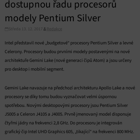
dostupnou řadu procesorů
modely Pentium Silver
Středa 13. 12. 2017
Redakce
Intel představil nové „budgetové“ procesory Pentium Silver a levné
Celerony. Procesory budou prvními modely postavenými na nové
architektuře Gemini Lake (nové generaci čipů Atom) a jsou určeny
pro desktop i mobilní segment.
Gemini Lake navazuje na předchozí architekturu Apollo Lake a nové
procesory se díky tomu budou vyznačovat velmi úspornou
spotřebou. Novými desktopovými procesory jsou Pentium Silver
J5005 a Celeron J4105 a J4005. Prvně jmenovaný model disponuje
čtyřmi jádry na frekvenci 2,8 GHz. Do procesoru je integrován
grafický čip Intel UHD Graphics 605, „tikající“ na frekvenci 800 MHz.