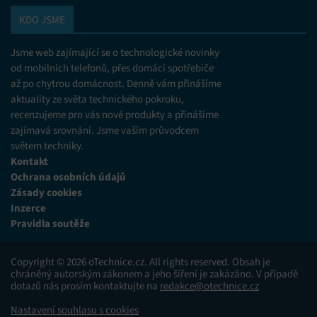
KDO JSME
Jsme web zajímající se o technologické novinky
od mobilních telefonů, přes domácí spotřebiče
až po chytrou domácnost. Denně vám přinášíme
aktuality ze světa technického pokroku,
recenzujeme pro vás nové produkty a přinášíme
zajímavá srovnání. Jsme vaším průvodcem
světem techniky.
Kontakt
Ochrana osobních údajů
Zásady cookies
Inzerce
Pravidla soutěže
Copyright © 2026 oTechnice.cz. All rights reserved. Obsah je
chráněný autorským zákonem a jeho šíření je zakázáno. V případě
dotazů nás prosím kontaktujte na
redakce@otechnice.cz
Nastavení souhlasu s cookies