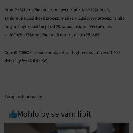
Kromě 18jádrového procesoru uvede Intel také 12jádrové,
14jádrové a 16jádrové procesory série X. 12jádrový procesor z této
řady má být k dostání již od 28. srpna, ostatní (včetně dnes
zmíněného 18jádrového) mají dorazit na trh 25. září.
Core i9-7980XE se bude prodávat za „high-endovou“ cenu 1 999
dolarů (přes 45 tisíc Kč).
Zdroj: techradar.com
Mohlo by se vám líbit