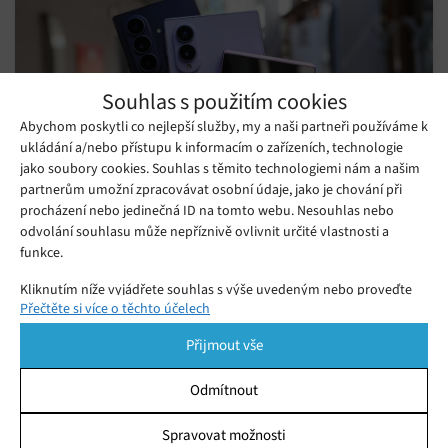
Souhlas s použitím cookies
Abychom poskytli co nejlepší služby, my a naši partneři používáme k
ukládání a/nebo přístupu k informacím o zařízeních, technologie
jako soubory cookies. Souhlas s těmito technologiemi nám a našim
partnerům umožní zpracovávat osobní údaje, jako je chování při
procházení nebo jedinečná ID na tomto webu. Nesouhlas nebo
Samsung Galaxy Z Fold8 Ultra, Fold8 a
odvolání souhlasu může nepříznivě ovlivnit určité vlastnosti a
Flip8: skvělé skládačky pro každý životní
funkce.
Pátek 24. 07. 2026
PR
styl
Kliknutím níže vyjádřete souhlas s výše uvedeným nebo proveďte
Nová řada skládacích telefonů Samsung Galaxy Z Fold8 Ultra,
Přečtěte si více o těchto účelech
podrobnější rozhodnutí. Vaše volby budou použity pouze na tomto
Fold8 a Flip8 přináší špičkový výkon, vylepšenou Galaxy AI a
webu. Nastavení můžete kdykoli změnit, včetně odvolání souhlasu,
Přijmout vše
prémiový design.
pomocí přepínačů v Zásadách cookies nebo kliknutím na tlačítko
Spravovat souhlas ve spodní části obrazovky.
Odmítnout
Statistiky
Spravovat možnosti