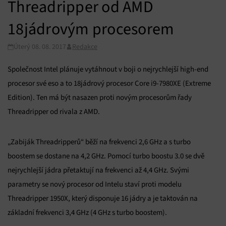
Threadripper od AMD
18jádrovým procesorem
Úterý 08. 08. 2017
Redakce
Společnost Intel plánuje vytáhnout v boji o nejrychlejší high-end
procesor své eso a to 18jádrový procesor Core i9-7980XE (Extreme
Edition). Ten má být nasazen proti novým procesorům řady
Threadripper od rivala z AMD.
„Zabiják Threadripperů“ běží na frekvenci 2,6 GHz a s turbo
boostem se dostane na 4,2 GHz. Pomocí turbo boostu 3.0 se dvě
nejrychlejší jádra přetaktují na frekvenci až 4,4 GHz. Svými
parametry se nový procesor od Intelu staví proti modelu
Threadripper 1950X, který disponuje 16 jádry a je taktován na
základní frekvenci 3,4 GHz (4 GHz s turbo boostem).