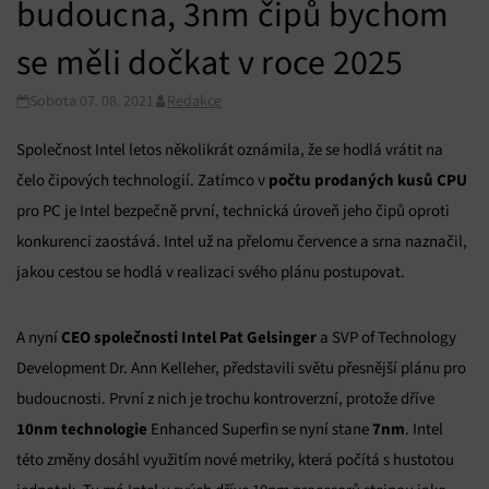
budoucna, 3nm čipů bychom
se měli dočkat v roce 2025
Sobota 07. 08. 2021
Redakce
Společnost Intel letos několikrát oznámila, že se hodlá vrátit na
počtu prodaných kusů CPU
čelo čipových technologií. Zatímco v
pro PC je Intel bezpečně první, technická úroveň jeho čipů oproti
konkurenci zaostává. Intel už na přelomu července a srna naznačil,
jakou cestou se hodlá v realizaci svého plánu postupovat.
CEO společnosti Intel
Pat Gelsinger
A nyní
a SVP of Technology
Development Dr. Ann Kelleher, představili světu přesnější plánu pro
budoucnosti. První z nich je trochu kontroverzní, protože dříve
10nm technologie
7nm
Enhanced Superfin se nyní stane
. Intel
této změny dosáhl využitím nové metriky, která počítá s hustotou