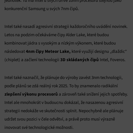
jednotek. Tu má Intel u svých dříve 10nm procesorů stejnou jako
konkurenční Samsung u svých 7nm čipů.
Intel také nasadí agresivní strategii každoročního uvádění novinek.
Letos na podzim očekáváme čipy Alder Lake, které budou
kombinovat jádra s vysokým a nízkým výkonem, které budou
4nm čipy
Meteor Lake,
následovat
které využijí designu „dlaždic“
3D skládaných čipů
(chiplet) a začlení technologii
Intel, Foveros.
Intel také naznačil, že plánuje do výroby zavést 3nm technologii,
podle plánů se zdá reálný rok 2025. To by znamenalo radikální
zlepšení výkonu procesorů
a zároveň také snížení jejich spotřeby.
Intel ale mnohokrát v budoucnu dokázal, že nasazenou agresivní
strategii nedokáže ve skutečnosti splnit. Nepochybně ale plánuje
udržet svou pozici v čele odvětví, a právě proto musí výrazně
inovovat své technologické možnosti.