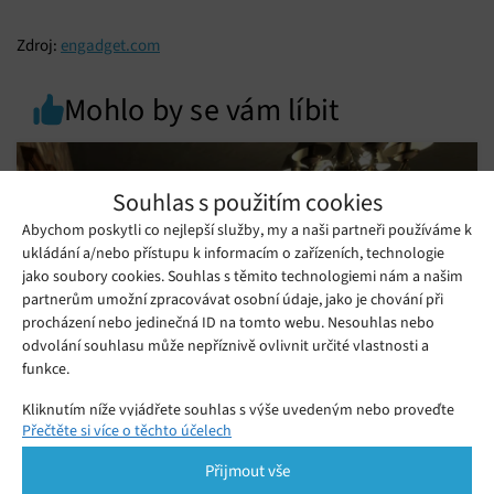
Zdroj:
engadget.com
Mohlo by se vám líbit
Souhlas s použitím cookies
Abychom poskytli co nejlepší služby, my a naši partneři používáme k
ukládání a/nebo přístupu k informacím o zařízeních, technologie
jako soubory cookies. Souhlas s těmito technologiemi nám a našim
partnerům umožní zpracovávat osobní údaje, jako je chování při
procházení nebo jedinečná ID na tomto webu. Nesouhlas nebo
odvolání souhlasu může nepříznivě ovlivnit určité vlastnosti a
funkce.
Kliknutím níže vyjádřete souhlas s výše uvedeným nebo proveďte
Nová hra na Streamu stojí majlant a trvá
Přečtěte si více o těchto účelech
podrobnější rozhodnutí. Vaše volby budou použity pouze na tomto
pár minut!
webu. Nastavení můžete kdykoli změnit, včetně odvolání souhlasu,
Přijmout vše
pomocí přepínačů v Zásadách cookies nebo kliknutím na tlačítko
Pátek 26. 06. 2026
Ivana