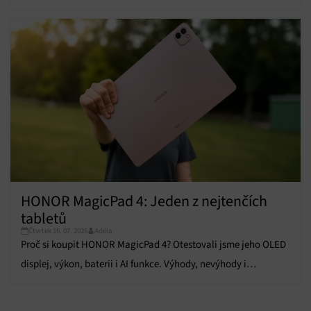
parametry?
Zajištění bezpečnosti, předcházení a zjišťování
podvodů a odstraňování chyb, Poskytování a
Vždy aktivní
zobrazování reklamy a obsahu, Ukládání a sdělování
voleb ochrany osobních údajů.
HONOR MagicPad 4: Jeden z nejtenčích
tabletů
Čtvrtek 16. 07. 2026
Adéla
Proč si koupit HONOR MagicPad 4? Otestovali jsme jeho OLED
displej, výkon, baterii i AI funkce. Výhody, nevýhody i
hodnocení najdete v recenzi.