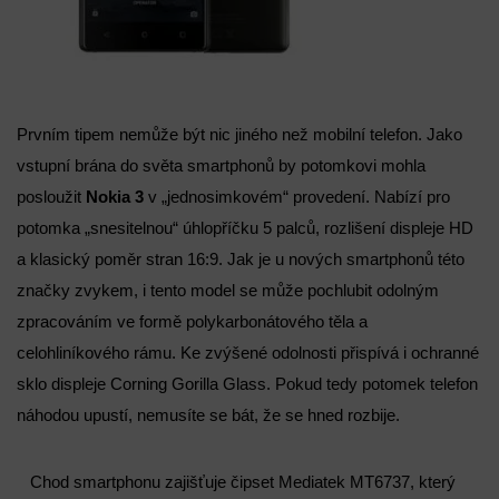
Prvním tipem nemůže být nic jiného než mobilní telefon. Jako
vstupní brána do světa smartphonů by potomkovi mohla
posloužit
Nokia 3
v „jednosimkovém“ provedení. Nabízí pro
potomka „snesitelnou“ úhlopříčku 5 palců, rozlišení displeje HD
a klasický poměr stran 16:9. Jak je u nových smartphonů této
značky zvykem, i tento model se může pochlubit odolným
zpracováním ve formě polykarbonátového těla a
celohliníkového rámu. Ke zvýšené odolnosti přispívá i ochranné
sklo displeje Corning Gorilla Glass. Pokud tedy potomek telefon
náhodou upustí, nemusíte se bát, že se hned rozbije.
Chod smartphonu zajišťuje čipset Mediatek MT6737, který