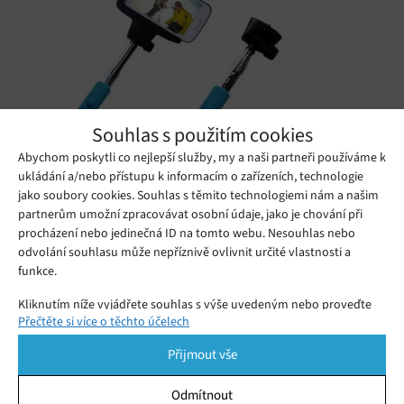
Souhlas s použitím cookies
Abychom poskytli co nejlepší služby, my a naši partneři používáme k
ukládání a/nebo přístupu k informacím o zařízeních, technologie
jako soubory cookies. Souhlas s těmito technologiemi nám a našim
partnerům umožní zpracovávat osobní údaje, jako je chování při
procházení nebo jedinečná ID na tomto webu. Nesouhlas nebo
odvolání souhlasu může nepříznivě ovlivnit určité vlastnosti a
Nestěžoval si vám poslední dobou potomek, že ke smartphonu
funkce.
potřebuje selfie tyč? Žádný problém, máme tu pro něj
Kliknutím níže vyjádřete souhlas s výše uvedeným nebo proveďte
teleskopický selfie držák
C-tech MP107G
. Mezi jeho přednosti
Přečtěte si více o těchto účelech
podrobnější rozhodnutí. Vaše volby budou použity pouze na tomto
webu. Nastavení můžete kdykoli změnit, včetně odvolání souhlasu,
patří zabudovaná Bluetooth spoušť přímo v rukojeti (není tedy
Přijmout vše
pomocí přepínačů v Zásadách cookies nebo kliknutím na tlačítko
nutné mít externí Bluetooth dálkové ovládání), hmotnost jen 165
Spravovat souhlas ve spodní části obrazovky.
g nebo výdrž kolem čtyř dnů na jedno nabití. Kromě toho unese
Odmítnout