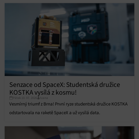
Senzace od SpaceX: Studentská družice
KOSTKA vysílá z kosmu!
Pátek 10. 07. 2026
Ivana
Vesmírný triumf z Brna! První ryze studentská družice KOSTKA
odstartovala na raketě SpaceX a už vysílá data.