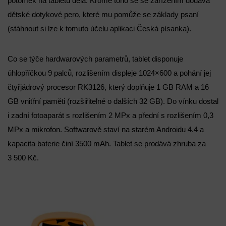
potomek na tabletu dělá. Kromě toho se se zařízením dodává
dětské dotykové pero, které mu pomůže se základy psaní
(stáhnout si lze k tomuto účelu aplikaci Česká písanka).
Co se týče hardwarových parametrů, tablet disponuje
úhlopříčkou 9 palců, rozlišením displeje 1024×600 a pohání jej
čtyřjádrový procesor RK3126, který doplňuje 1 GB RAM a 16
GB vnitřní paměti (rozšiřitelné o dalších 32 GB). Do vínku dostal
i zadní fotoaparát s rozlišením 2 MPx a přední s rozlišením 0,3
MPx a mikrofon. Softwarově staví na starém Androidu 4.4 a
kapacita baterie činí 3500 mAh. Tablet se prodává zhruba za
3 500 Kč.