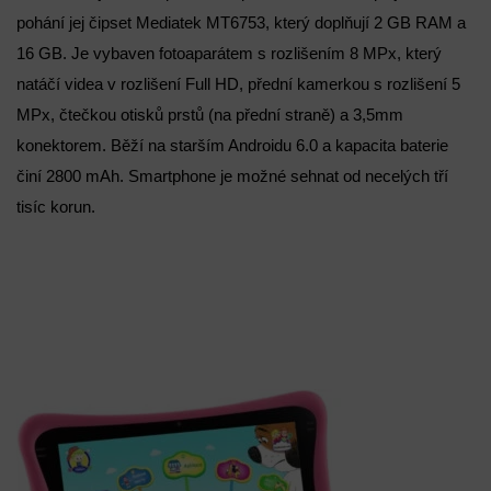
pohání jej čipset Mediatek MT6753, který doplňují 2 GB RAM a
16 GB. Je vybaven fotoaparátem s rozlišením 8 MPx, který
natáčí videa v rozlišení Full HD, přední kamerkou s rozlišení 5
MPx, čtečkou otisků prstů (na přední straně) a 3,5mm
konektorem. Běží na starším Androidu 6.0 a kapacita baterie
činí 2800 mAh. Smartphone je možné sehnat od necelých tří
tisíc korun.