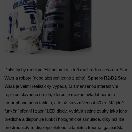
Zajištění bezpečnosti, předcházení a zjišťování
podvodů a odstraňování chyb, Poskytování a
Vždy aktivní
zobrazování reklamy a obsahu, Ukládání a sdělování
voleb ochrany osobních údajů.
Další tip by mohl potěšit potomky, kteří mají rádi univerzum Star
Wars a roboty (nebo alespoň jedno z toho).
Sphero R2-D2 Star
Wars
je velmi realisticky vypadající zmenšenou interaktivní
replikou slavného droida, kterou je možné ovládat pomocí
smartphonu nebo tabletu, a to až na vzdálenost 30 m. Má plně
funkční přední i zadní LED diody, vydává stejné zvuky jako jeho
předloha a disponuje funkcí holografické simulace, díky níž lze
prostřednictvím displeje telefonu či tabletu zkoumat galaxii Star