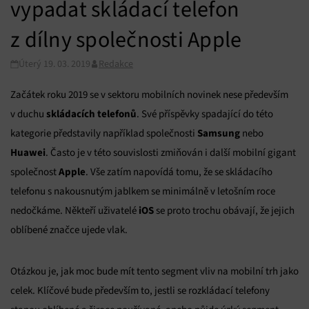
vypadat skládací telefon
z dílny společnosti Apple
Úterý 19. 03. 2019
Redakce
Začátek roku 2019 se v sektoru mobilních novinek nese především
skládacích telefonů
v duchu
. Své příspěvky spadající do této
Samsung
kategorie představily například společnosti
nebo
Huawei
. Často je v této souvislosti zmiňován i další mobilní gigant
Apple
společnost
. Vše zatím napovídá tomu, že se skládacího
telefonu s nakousnutým jablkem se minimálně v letošním roce
iOS
nedočkáme. Někteří uživatelé
se proto trochu obávají, že jejich
oblíbené značce ujede vlak.
Otázkou je, jak moc bude mít tento segment vliv na mobilní trh jako
celek. Klíčové bude především to, jestli se rozkládací telefony