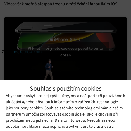
Video však možná alespoň trochu zkrátí čekání fanouškům iOS.
Kliknutím přijmete cookies a povolíte tento
Zdroj:
pocketnow.com
obsah
Souhlas s použitím cookies
Abychom poskytli co nejlepší služby, my a naši partneři používáme k
Mohlo by se vám líbit
ukládání a/nebo přístupu k informacím o zařízeních, technologie
jako soubory cookies. Souhlas s těmito technologiemi nám a našim
partnerům umožní zpracovávat osobní údaje, jako je chování při
procházení nebo jedinečná ID na tomto webu. Nesouhlas nebo
odvolání souhlasu může nepříznivě ovlivnit určité vlastnosti a