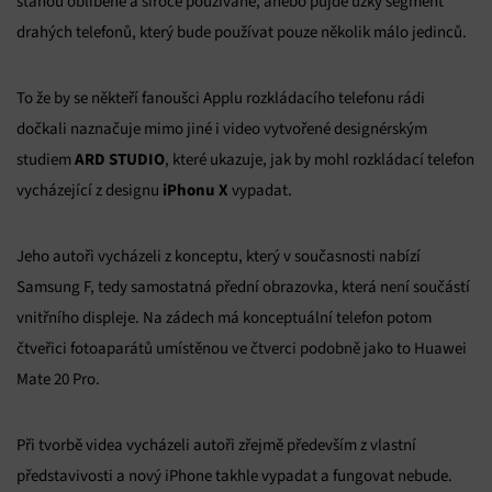
stanou oblíbené a široce používané, anebo půjde úzký segment
drahých telefonů, který bude používat pouze několik málo jedinců.
To že by se někteří fanoušci Applu rozkládacího telefonu rádi
dočkali naznačuje mimo jiné i video vytvořené designérským
ARD STUDIO
studiem
, které ukazuje, jak by mohl rozkládací telefon
iPhonu X
vycházející z designu
vypadat.
Jeho autoři vycházeli z konceptu, který v současnosti nabízí
Samsung F, tedy samostatná přední obrazovka, která není součástí
vnitřního displeje. Na zádech má konceptuální telefon potom
čtveřici fotoaparátů umístěnou ve čtverci podobně jako to Huawei
Mate 20 Pro.
Při tvorbě videa vycházeli autoři zřejmě především z vlastní
představivosti a nový iPhone takhle vypadat a fungovat nebude.