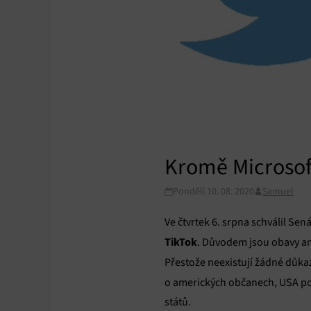
Kromě Microsoft
Pondělí 10. 08. 2020
Samuel
Ve čtvrtek 6. srpna schválil S
TikTok
. Důvodem jsou obavy a
Přestože neexistují žádné důka
o amerických občanech, USA pov
států.