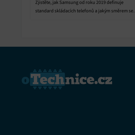
Zjistěte, jak Samsung od roku 2019 definuje
standard skládacích telefonů a jakým směrem se
ubírají inovace v řadách Galaxy Z Fold a Z Flip.