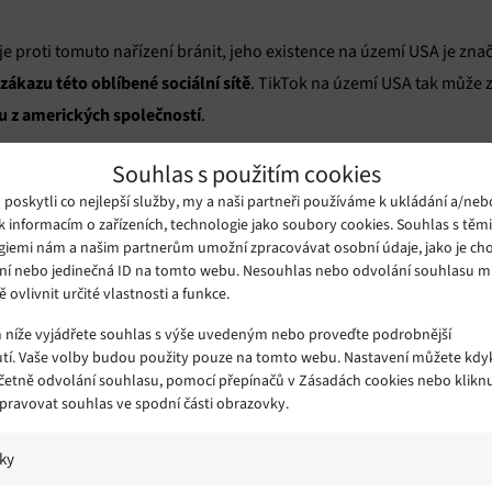
e proti tomuto nařízení bránit, jeho existence na území USA je znač
ákazu této oblíbené sociální sítě
. TikTok na území USA tak může z
 z amerických společností
.
Souhlas s použitím cookies
crosoft
Twitter
a nedávno se přidal také
, který o svých plánech in
oskytli co nejlepší služby, my a naši partneři používáme k ukládání a/neb
nedispo
vapivé rozhodnutí, protože Twitter na rozdíl od Microsoftu
k informacím o zařízeních, technologie jako soubory cookies. Souhlas s těm
né akvizice. Na druhou stranu Twitter je mnohem menší než softwar
giemi nám a našim partnerům umožní zpracovávat osobní údaje, jako je cho
ní nebo jedinečná ID na tomto webu. Nesouhlas nebo odvolání souhlasu 
teru a TikToku, nová sociální platforma by pravděpodobně čelila 
ě ovlivnit určité vlastnosti a funkce.
Microsoft.
m níže vyjádřete souhlas s výše uvedeným nebo proveďte podrobnější
tí. Vaše volby budou použity pouze na tomto webu. Nastavení můžete kdyk
větší šance má Microsoft
s T
podstatně
, jehož CEO Satya Nadella již
včetně odvolání souhlasu, pomocí přepínačů v Zásadách cookies nebo klikn
Spravovat souhlas ve spodní části obrazovky.
í USA, Austrálie, Kanady a Nového Zélandu. Společnost přitom uved
již teoreticky měli znát další podrobnosti.
iky