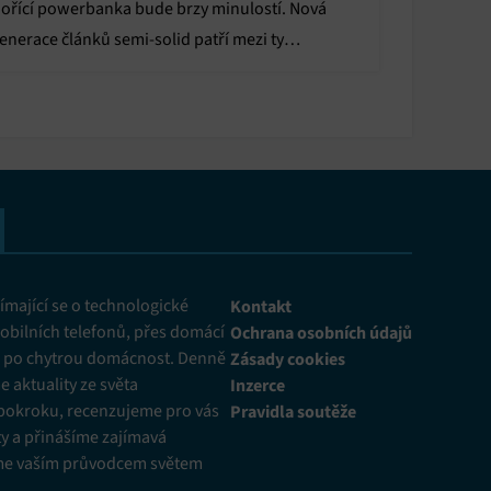
ořící powerbanka bude brzy minulostí. Nová
enerace článků semi-solid patří mezi ty
ejbezpečnější i při závažném poškození.
mající se o technologické
Kontakt
obilních telefonů, přes domácí
Ochrana osobních údajů
ž po chytrou domácnost. Denně
Zásady cookies
 aktuality ze světa
Inzerce
pokroku, recenzujeme pro vás
Pravidla soutěže
y a přinášíme zajímavá
me vaším průvodcem světem