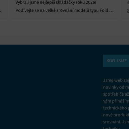
Vybrali jsme nejlepší skládačky roku 2026!
H
Podívejte se na velké srovnání modelů typu Fold i
g
Flip od Samsungu, Motoroly, Honor i Huawei.
n
KDO JSME
Jsme web zají
novinky od m
spotřebiče a
vám přinášíme
technického 
nové produkt
srovnání. Js
techniky.