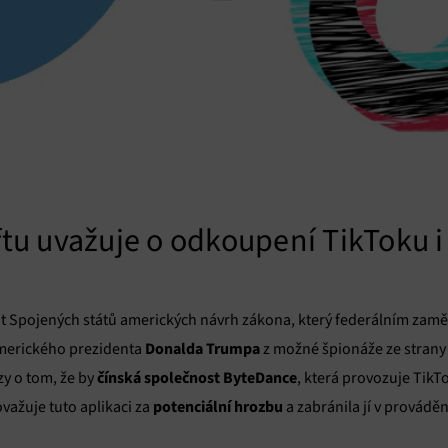
u uvažuje o odkoupení TikToku i
enát Spojených států amerických návrh zákona, který federálním za
Donalda Trumpa
merického prezidenta
z možné špionáže ze strany t
čínská společnost ByteDance
zy o tom, že by
, která provozuje TikTo
potenciální hrozbu
ažuje tuto aplikaci za
a zabránila jí v provádě