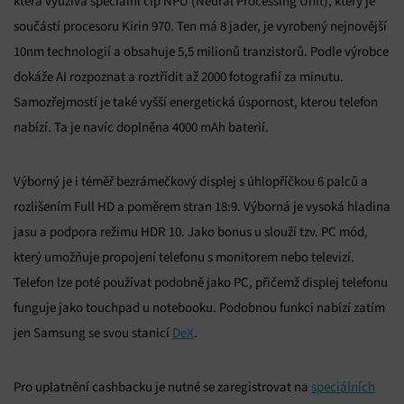
která využívá speciální čip NPU (Neural Processing Unit), který je
součástí procesoru Kirin 970. Ten má 8 jader, je vyrobený nejnovější
10nm technologií a obsahuje 5,5 milionů tranzistorů. Podle výrobce
dokáže AI rozpoznat a roztřídit až 2000 fotografií za minutu.
Samozřejmostí je také vyšší energetická úspornost, kterou telefon
nabízí. Ta je navíc doplněna 4000 mAh baterií.
Výborný je i téměř bezrámečkový displej s úhlopříčkou 6 palců a
rozlišením Full HD a poměrem stran 18:9. Výborná je vysoká hladina
jasu a podpora režimu HDR 10. Jako bonus u slouží tzv. PC mód,
který umožňuje propojení telefonu s monitorem nebo televizí.
Telefon lze poté používat podobně jako PC, přičemž displej telefonu
funguje jako touchpad u notebooku. Podobnou funkci nabízí zatím
jen Samsung se svou stanicí
DeX
.
Pro uplatnění cashbacku je nutné se zaregistrovat na
speciálních