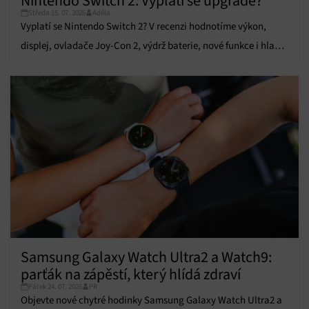
Nintendo Switch 2: Vyplatí se upgrade?
údajů, Propojení různých zařízení, Identifikace
Středa 15. 07. 2026
Adéla
zařízení na základě automaticky přenášených
Vyplatí se Nintendo Switch 2? V recenzi hodnotíme výkon,
informací.
displej, ovladače Joy-Con 2, výdrž baterie, nové funkce i hlavní
Zajištění bezpečnosti, předcházení a zjišťování
výhody a nevýhody.
podvodů a odstraňování chyb, Poskytování a
Vždy aktivní
zobrazování reklamy a obsahu, Ukládání a sdělování
voleb ochrany osobních údajů.
Samsung Galaxy Watch Ultra2 a Watch9:
parťák na zápěstí, který hlídá zdraví
Pátek 24. 07. 2026
PR
Objevte nové chytré hodinky Samsung Galaxy Watch Ultra2 a