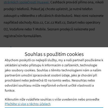
stránkách společnosti Huawei.
Cashback provádí přímo ona, nikoli
prodejci telefonů. Pokud jej chcete uplatnit, je nutné telefon
zakoupit u některého z oficiálních distributorů. Mezi nimi naleznete
například obchody Alza.cz, Czc.cz Mall.cz, Datart nebo operátory
O2, Vodafone nebo T-Mobile. Seznam prodejců naleznete pod
registračním formulářem.
Mohlo by se vám líbit
Souhlas s použitím cookies
Abychom poskytli co nejlepší služby, my a naši partneři používáme k
ukládání a/nebo přístupu k informacím o zařízeních, technologie
jako soubory cookies. Souhlas s těmito technologiemi nám a našim
partnerům umožní zpracovávat osobní údaje, jako je chování při
procházení nebo jedinečná ID na tomto webu. Nesouhlas nebo
odvolání souhlasu může nepříznivě ovlivnit určité vlastnosti a
funkce.
Kliknutím níže vyjádřete souhlas s výše uvedeným nebo proveďte
Přečtěte si více o těchto účelech
podrobnější rozhodnutí. Vaše volby budou použity pouze na tomto