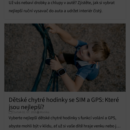
Už vás nebaví drobky a chlupy v autě? Zjistěte, jak si vybrat
nejlepší ruční vysavač do auta a udržet interiér čistý.
Dětské chytré hodinky se SIM a GPS: Které
jsou nejlepší?
Čtvrtek 02. 07. 2026
Monika
Vyberte nejlepší dětské chytré hodinky s funkcí volání a GPS,
abyste mohli být v klidu, ať už si vaše dítě hraje venku nebo je