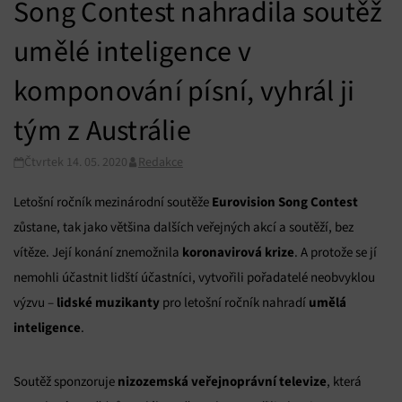
Song Contest nahradila soutěž
umělé inteligence v
komponování písní, vyhrál ji
tým z Austrálie
Čtvrtek 14. 05. 2020
Redakce
Eurovision Song Contest
Letošní ročník mezinárodní soutěže
zůstane, tak jako většina dalších veřejných akcí a soutěží, bez
koronavirová krize
vítěze. Její konání znemožnila
. A protože se jí
nemohli účastnit lidští účastníci, vytvořili pořadatelé neobvyklou
lidské muzikanty
umělá
výzvu –
pro letošní ročník nahradí
inteligence
.
nizozemská veřejnoprávní televize
Soutěž sponzoruje
, která