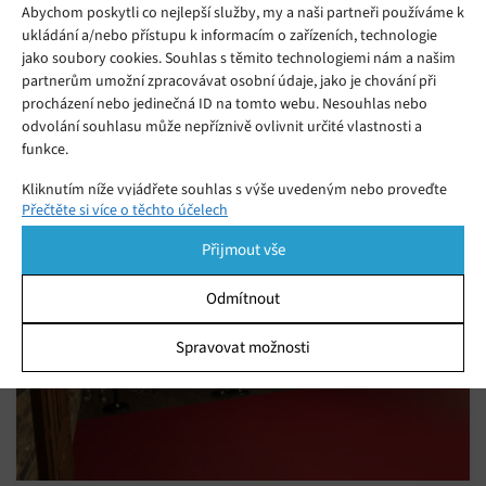
Kliknutím přijmete cookies a povolíte tento
Abychom poskytli co nejlepší služby, my a naši partneři používáme k
obsah
ukládání a/nebo přístupu k informacím o zařízeních, technologie
jako soubory cookies. Souhlas s těmito technologiemi nám a našim
partnerům umožní zpracovávat osobní údaje, jako je chování při
procházení nebo jedinečná ID na tomto webu. Nesouhlas nebo
odvolání souhlasu může nepříznivě ovlivnit určité vlastnosti a
funkce.
Mohlo by se vám líbit
Kliknutím níže vyjádřete souhlas s výše uvedeným nebo proveďte
Přečtěte si více o těchto účelech
podrobnější rozhodnutí. Vaše volby budou použity pouze na tomto
webu. Nastavení můžete kdykoli změnit, včetně odvolání souhlasu,
Přijmout vše
pomocí přepínačů v Zásadách cookies nebo kliknutím na tlačítko
Spravovat souhlas ve spodní části obrazovky.
Odmítnout
Statistiky
Spravovat možnosti
Ukládání a/nebo přístup k informacím v zařízení, Porozumění
publiku prostřednictvím statistik nebo kombinací údajů z
různých zdrojů.
Marketing