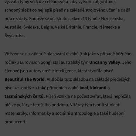
vyzvala týmy vědců z celého světa, aby vytvořili algoritmus
schopný složit co nejlepší píseň na základě strojového učení a další
práce s daty. Soutěže se účastnilo celkem 13 týmů z Nizozemska,
Austrálie, Švédska, Belgie, Velké Británie, Francie, Německa a
Švýcarska.
Vítězem se na základě hlasování diváků (tak jako v případě běžného
Uncanny Valley
ročníku Eurovision Song) stal australský tým
. Jeho
členové jsou autory umělé inteligence, která stvořila píseň
Beautiful The World
. AI složila tuto skladbu na základě předešlých
koal
klokanů
písní ze soutěže a také přírodních zvuků
,
a
tasmánských čertů
. Píseň vznikla na počest zvířat, která nepřežila
ničivé požáry z letošního podzimu. Vítězný tým tvořili studenti
matematiky, informatiky a sociální antropologie a také hudební
producenti.