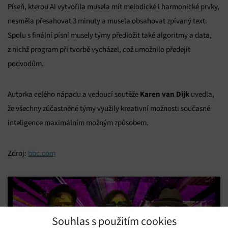
Píseň, kterou AI vytvořila musela mít melodické i harmonické prvky,
nesměla přesahovat 3 minuty a musela obsahovat zpívaný text.
Spolu s finální písní musely týmy předložit také algoritmy a data,
z nichž program při tvorbě vycházel, což umožnilo předejít
podvodům.
Karen van Dijk
Autorka celého nápadu a vedoucí soutěže
uvedla,
že všechny zúčastněné týmy využily kreativní možnosti současné
inteligence maximálním možným způsobem.
Zdroj:
bbc.com
Souhlas s použitím cookies