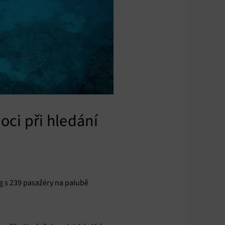
ci při hledání
g s 239 pasažéry na palubě