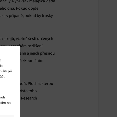
ončily. Nyní však malajská vláda
kého dna. Pokud dojde
uze v případě, pokud by trosky
 strojů, včetně šesti určených
ata ve vysokém rozlišení
kaci s ponorkami a jejich přesnou
o
se totiž zabývá zkoumáním
ito
vání při
může
jících nákladů. Plocha, kterou
st by se namísto toho
oli
d Industrial Research
utím na