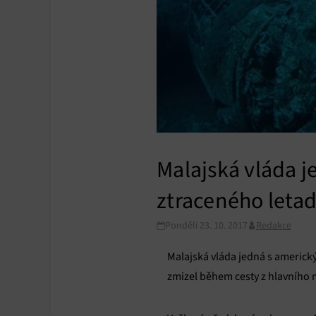
Malajská vláda j
ztraceného letad
Pondělí 23. 10. 2017
Redakce
Malajská vláda jedná s americký
zmizel během cesty z hlavního 