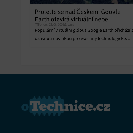
Proleťte se nad Českem: Google
Earth otevírá virtuální nebe
Pondělí 22. 06. 2026
Ivana
Populární virtuální glóbus Google Earth přichází 
úžasnou novinkou pro všechny technologické
nadšence a fanoušky letectví.