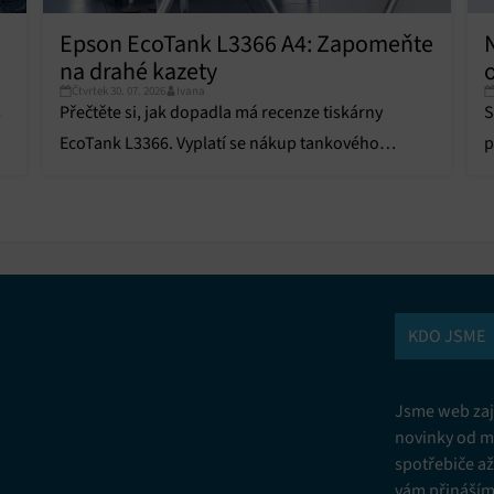
Epson EcoTank L3366 A4: Zapomeňte
na drahé kazety
Čtvrtek 30. 07. 2026
Ivana
s
Přečtěte si, jak dopadla má recenze tiskárny
S
EcoTank L3366. Vyplatí se nákup tankového
p
systému a jak zvládá tisk fotografií?
o
KDO JSME
Jsme web zají
novinky od m
spotřebiče a
vám přinášíme