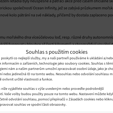
zení letadla byly neúspěšné a pátrací akce před časem oficiálně sk
erickou společností Ocean Infinity, jež se zabývá průzkumem mořs
 nové kolo pátrání na své náklady, přičemž by dostala zaplaceno po
umu mořského dna víceúčelovou loď, resp. různé druhy autonomních
áží fungovat v hloubce až šesti kilometrů a shromažďují vizuální d
Souhlas s použitím cookies
i je „v akci“ dalších šest autonomních strojů, které zajišťují komuni
oskytli co nejlepší služby, my a naši partneři používáme k ukládání a/neb
bylo poprvé, co by se pustila do hledání ztraceného letadla, běžně 
k informacím o zařízeních, technologie jako soubory cookies. Souhlas s těm
ickým průzkumem nebo monitorováním životního prostředí.
giemi nám a našim partnerům umožní zpracovávat osobní údaje, jako je cho
ní nebo jedinečná ID na tomto webu. Nesouhlas nebo odvolání souhlasu 
ě ovlivnit určité vlastnosti a funkce.
kce byla ukončena na začátku letošního roku z důvodu stále narůsta
2
e obrovská, zhruba 145 000 km
jižního Indického oceánu. Společno
m níže vyjádřete souhlas s výše uvedeným nebo proveďte podrobnější
tí. Vaše volby budou použity pouze na tomto webu. Nastavení můžete kdyk
ětkrát menší, kterou určila organizace Commonwealth Scientific an
včetně odvolání souhlasu, pomocí přepínačů v Zásadách cookies nebo klikn
obnější místo nálezu ztraceného letadla.
Spravovat souhlas ve spodní části obrazovky.