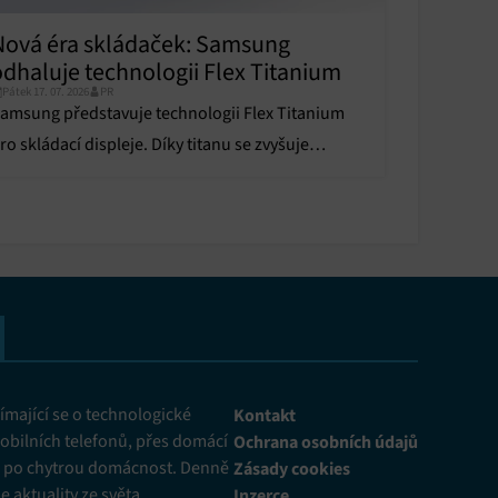
Nová éra skládaček: Samsung
odhaluje technologii Flex Titanium
Pátek 17. 07. 2026
PR
amsung představuje technologii Flex Titanium
ro skládací displeje. Díky titanu se zvyšuje
dolnost a snižuje viditelnost ohybu.
mající se o technologické
Kontakt
obilních telefonů, přes domácí
Ochrana osobních údajů
ž po chytrou domácnost. Denně
Zásady cookies
 aktuality ze světa
Inzerce