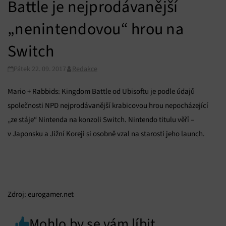
Battle je nejprodávanější
„nenintendovou“ hrou na
Switch
Pátek 22. 09. 2017
Redakce
Mario + Rabbids: Kingdom Battle od Ubisoftu je podle údajů
společnosti NPD nejprodávanější krabicovou hrou nepocházející
„ze stáje“ Nintenda na konzoli Switch. Nintendo titulu věří –
v Japonsku a Jižní Koreji si osobně vzal na starosti jeho launch.
Zdroj: eurogamer.net
Mohlo by se vám líbit