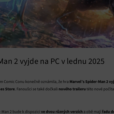
Man 2 vyjde na PC v lednu 2025
Marvel’s Spider-Man 2 vyj
m Comic Conu konečně oznámila, že hra
es Store
nového traileru
. Fanoušci se také dočkali
této nové počíta
ve dvou různých verzích
řadu d
r-Man 2 bude k dispozici
a obě mají