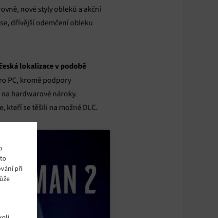
ovně, nové styly obleků a akční
ese, dřívější odemčení obleku
česká lokalizace v podobě
 pro PC, kromě podpory
at na hardwarové nároky.
 kteří se těšili na možné DLC.
o
ito
vání při
může
oli