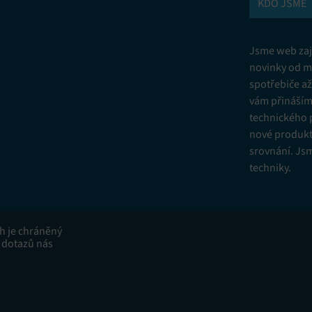
KDO JSME
Jsme web zají
novinky od m
spotřebiče a
vám přinášíme
technického 
nové produkt
srovnání. Js
techniky.
ah je chráněný
 dotazů nás