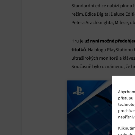
Standardní edice nabízí plnou h
režim. Edice Digital Deluxe Edi
Petera Arachknighta, Milese, o
už nyní možné předobje
Hru je
titulků
. Na blogu PlayStationu
ultraširokých monitorů a kláve
Současně bylo oznámeno, že hra
Abychom p
přístupu 
technolo
procháze
nepřízniv
Kliknutí
rozhodnu