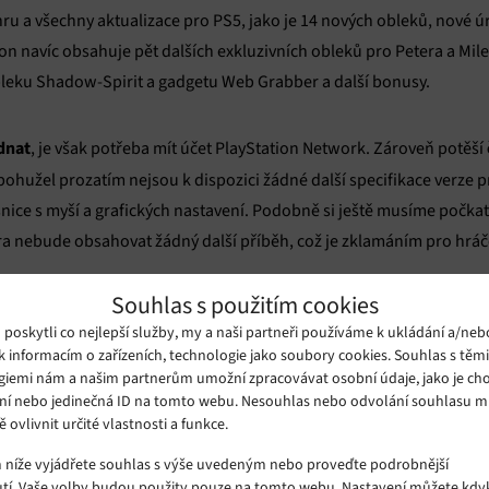
ru a všechny aktualizace pro PS5, jako je 14 nových obleků, nové úr
tion navíc obsahuje pět dalších exkluzivních obleků pro Petera a Mil
bleku Shadow-Spirit a gadgetu Web Grabber a další bonusy.
dnat
, je však potřeba mít účet PlayStation Network. Zároveň potěší
 bohužel prozatím nejsou k dispozici žádné další specifikace verze
snice s myší a grafických nastavení. Podobně si ještě musíme počk
 nebude obsahovat žádný další příběh, což je zklamáním pro hráče,
Souhlas s použitím cookies
oskytli co nejlepší služby, my a naši partneři používáme k ukládání a/neb
k informacím o zařízeních, technologie jako soubory cookies. Souhlas s těm
giemi nám a našim partnerům umožní zpracovávat osobní údaje, jako je cho
ní nebo jedinečná ID na tomto webu. Nesouhlas nebo odvolání souhlasu 
ě ovlivnit určité vlastnosti a funkce.
m níže vyjádřete souhlas s výše uvedeným nebo proveďte podrobnější
tí. Vaše volby budou použity pouze na tomto webu. Nastavení můžete kdyk