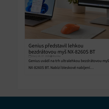
Poskyto
ochrany
Genius představil lehkou
bezdrátovou myš NX-8260S BT
Úterý 28. 07. 2026
Monika
Genius uvádí na trh ultralehkou bezdrátovou myš
NX-8260S BT. Nabízí bleskové nabíjení
superkondenzátorem, tiché spínače a tlačítko
Copilot.