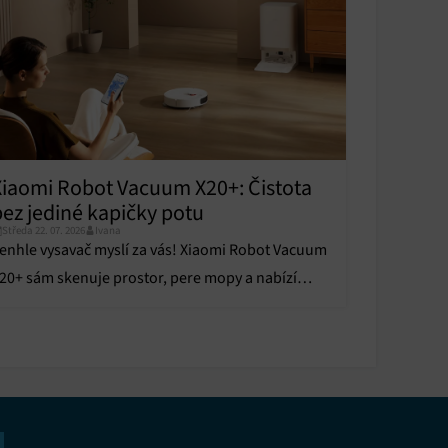
y aktivní
Xiaomi Robot Vacuum X20+: Čistota
bez jediné kapičky potu
Středa 22. 07. 2026
Ivana
enhle vysavač myslí za vás! Xiaomi Robot Vacuum
20+ sám skenuje prostor, pere mopy a nabízí
rutální sací výkon. Ruční úklid je minulostí!