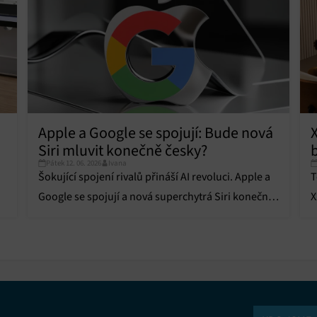
vání a zobrazování reklamy a obsahu, Ukládání a sdělování voleb
Vžd
 osobních údajů.
Apple a Google se spojují: Bude nová
Siri mluvit konečně česky?
Pátek 12. 06. 2026
Ivana
Šokující spojení rivalů přináší AI revoluci. Apple a
T
Google se spojují a nová superchytrá Siri konečně
X
změní váš každodenní život.
b