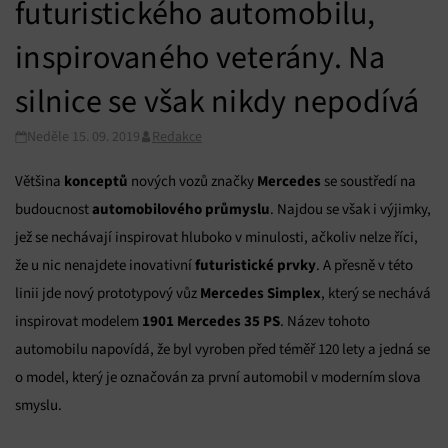
futuristického automobilu,
inspirovaného veterány. Na
silnice se však nikdy nepodívá
Neděle 15. 09. 2019
Redakce
konceptů
Mercedes
Většina
nových vozů značky
se soustředí na
automobilového průmyslu
budoucnost
. Najdou se však i výjimky,
jež se nechávají inspirovat hluboko v minulosti, ačkoliv nelze říci,
futuristické prvky
že u nic nenajdete inovativní
. A přesně v této
Mercedes Simplex
linii jde nový prototypový vůz
, který se nechává
1901 Mercedes 35 PS
inspirovat modelem
. Název tohoto
automobilu napovídá, že byl vyroben před téměř 120 lety a jedná se
o model, který je označován za první automobil v moderním slova
smyslu.