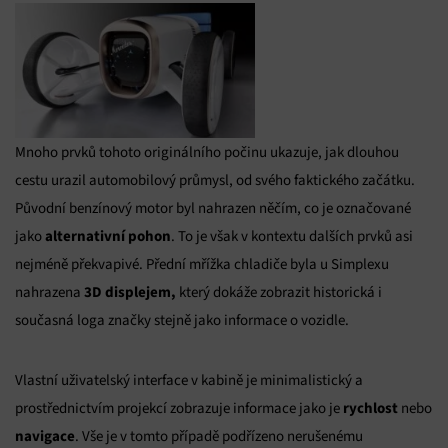
Mnoho prvků tohoto originálního počinu ukazuje, jak dlouhou
cestu urazil automobilový průmysl, od svého faktického začátku.
Původní benzínový motor byl nahrazen něčím, co je označované
alternativní pohon
jako
. To je však v kontextu dalších prvků asi
nejméně překvapivé. Přední mřížka chladiče byla u Simplexu
3D displejem,
nahrazena
který dokáže zobrazit historická i
současná loga značky stejně jako informace o vozidle.
Vlastní uživatelský interface v kabině je minimalistický a
rychlost
prostřednictvím projekcí zobrazuje informace jako je
nebo
navigace
. Vše je v tomto případě podřízeno nerušenému