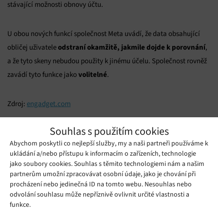
stávající možnosti obnovy účtu.
U obou nových funkcí společnost Meta uvádí, že data obsahující
odstraní okamžitě, jakmile dojde k porovnání
obličej uživatele
,
a že tyto skeny nebudou použity k jinému účelu. Společnost rovněž
volitelné
zavádí tyto funkce jako
.
Zdroj:
engadget.com
Mohlo by se vám líbit
Souhlas s použitím cookies
Abychom poskytli co nejlepší služby, my a naši partneři používáme k
ukládání a/nebo přístupu k informacím o zařízeních, technologie
jako soubory cookies. Souhlas s těmito technologiemi nám a našim
partnerům umožní zpracovávat osobní údaje, jako je chování při
procházení nebo jedinečná ID na tomto webu. Nesouhlas nebo
odvolání souhlasu může nepříznivě ovlivnit určité vlastnosti a
funkce.