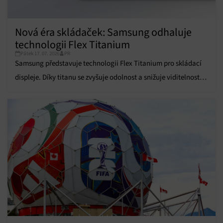
Funkce
Vždy aktivní
Přiřazování a kombinování údajů z jiných zdrojů
údajů, Propojení různých zařízení, Identifikace
Nová éra skládaček: Samsung odhaluje
zařízení na základě automaticky přenášených
technologii Flex Titanium
informací.
Pátek 17. 07. 2026
PR
Samsung představuje technologii Flex Titanium pro skládací
Zajištění bezpečnosti, předcházení a zjišťování
podvodů a odstraňování chyb, Poskytování a
displeje. Díky titanu se zvyšuje odolnost a snižuje viditelnost
Vždy aktivní
zobrazování reklamy a obsahu, Ukládání a sdělování
ohybu.
voleb ochrany osobních údajů.