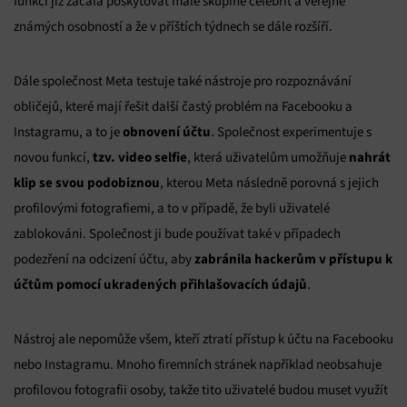
funkci již začala poskytovat malé skupině celebrit a veřejně
známých osobností a že v příštích týdnech se dále rozšíří.
Dále společnost Meta testuje také nástroje pro rozpoznávání
obličejů, které mají řešit další častý problém na Facebooku a
obnovení účtu
Instagramu, a to je
. Společnost experimentuje s
tzv.
video selfie
nahrát
novou funkcí,
, která uživatelům umožňuje
klip se svou podobiznou
, kterou Meta následně porovná s jejich
profilovými fotografiemi, a to v případě, že byli uživatelé
zablokováni. Společnost ji bude používat také v případech
zabránila hackerům v přístupu k
podezření na odcizení účtu, aby
účtům pomocí ukradených přihlašovacích údajů
.
Nástroj ale nepomůže všem, kteří ztratí přístup k účtu na Facebooku
nebo Instagramu. Mnoho firemních stránek například neobsahuje
profilovou fotografii osoby, takže tito uživatelé budou muset využít