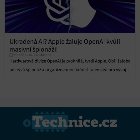
Ukradená AI? Apple žaluje OpenAI kvůli
masivní špionáži!
Pondělí 13. 07. 2026
Ivana
Hardwarová divize OpenAI je prohnilá, tvrdí Apple. Obří žaloba
odkrývá špionáž a organizovanou krádež tajemství pro vývoj
AI elektroniky.