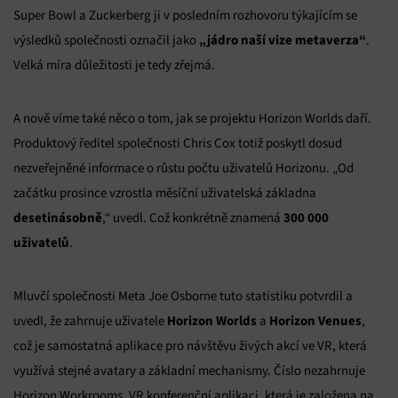
Super Bowl a Zuckerberg ji v posledním rozhovoru týkajícím se
„jádro naší vize metaverza“
výsledků společnosti označil jako
.
Velká míra důležitosti je tedy zřejmá.
A nově víme také něco o tom, jak se projektu Horizon Worlds daří.
Produktový ředitel společnosti Chris Cox totiž poskytl dosud
nezveřejněné informace o růstu počtu uživatelů Horizonu. „Od
začátku prosince vzrostla měsíční uživatelská základna
desetinásobně
300 000
,“ uvedl. Což konkrétně znamená
uživatelů
.
Mluvčí společnosti Meta Joe Osborne tuto statistiku potvrdil a
Horizon Worlds
Horizon Venues
uvedl, že zahrnuje uživatele
a
,
což je samostatná aplikace pro návštěvu živých akcí ve VR, která
využívá stejné avatary a základní mechanismy. Číslo nezahrnuje
Horizon Workrooms, VR konferenční aplikaci, která je založena na