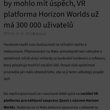
by mohlo mít úspěch, VR
platforma Horizon Worlds už
má 300 000 uživatelů
Pátek 18. 02. 2022
Samuel
Facebook vsadil svou budoucnost na virtuální realitu a
metaverzum. Přejmenování na Meta samozřejmě není náhodné a
společnost ročně utrácí miliardy za budování hardwaru a softwaru,
který přesahuje tradiční sociální sítě. Dosud však společnost
prozradila jen málo ohledně toho, zda se jí tento velkolepý projekt
daří.
sociální VR
Asi nejvíce pozornosti se v současné době upírá na
platformu pro náhlavní soupravu Quest s názvem Horizon
Worlds
. Nedávno na ni Meta dokonce upozornila v reklamě na