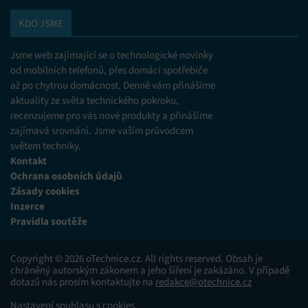
KDO JSME
Jsme web zajímající se o technologické novinky
od mobilních telefonů, přes domácí spotřebiče
až po chytrou domácnost. Denně vám přinášíme
aktuality ze světa technického pokroku,
recenzujeme pro vás nové produkty a přinášíme
zajímavá srovnání. Jsme vaším průvodcem
světem techniky.
Kontakt
Ochrana osobních údajů
Zásady cookies
Inzerce
Pravidla soutěže
Copyright © 2026 oTechnice.cz. All rights reserved. Obsah je
chráněný autorským zákonem a jeho šíření je zakázáno. V případě
dotazů nás prosím kontaktujte na
redakce@otechnice.cz
Nastavení souhlasu s cookies