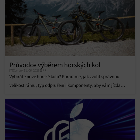
zobrazování reklamy a obsahu, Ukládání a sdělování
voleb ochrany osobních údajů.
Průvodce výběrem horských kol
Čtvrtek 11. 06. 2026
PR
Vybíráte nové horské kolo? Poradíme, jak zvolit správnou
velikost rámu, typ odpružení i komponenty, aby vám jízda
přinesla maximální komfort.