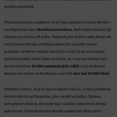
systému pozvánek.
Před prosincovým uvedením na trh byla aplikace Horizon Worlds v
otevřena pro tvůrce
neveřejné beta verzi
, kteří mohli testovat její
nástroje pro tvorbu VR světa. Podobně jako Roblox nebo Minecraft
totiž Horizon Worlds umožňuje zájemcům vytvářet vlastní
prostředí, ve kterém mohou trávit čas a hrát hry za své avatary.
Společnost Meta tento týden oznámila, že v Horizon Worlds bylo
10 000 samostatných světů
dosud vytvořeno
a její soukromá
více než
20 000 členů
skupina pro tvůrce na Facebooku nyní čítá
.
Vzhledem k tomu, že je to teprve několik měsíců, co byla platforma
Horizon Worlds zpřístupněna, jde o skvělé výsledky. Otázkou
samozřejmě zůstává, zda bude růst i nadále v takovémto tempu
pokračovat. Přestože Horizon Worlds společnosti Meta zatím