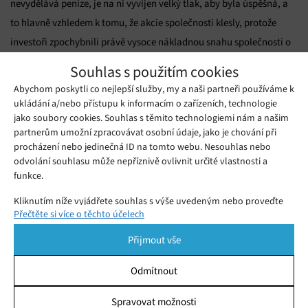
nevydělává peníze, je na ni vyvíjen velký tlak, aby byla úspěšná, a
to hlavně vzhledem k tomu, že akcie společnosti klesly, protože
investoři zpochybnili právě vysoce nákladnou snahu společnosti o
vytvoření metaverza.
Souhlas s použitím cookies
Abychom poskytli co nejlepší služby, my a naši partneři používáme k
ukládání a/nebo přístupu k informacím o zařízeních, technologie
jako soubory cookies. Souhlas s těmito technologiemi nám a našim
partnerům umožní zpracovávat osobní údaje, jako je chování při
procházení nebo jedinečná ID na tomto webu. Nesouhlas nebo
odvolání souhlasu může nepříznivě ovlivnit určité vlastnosti a
Kliknutím přijmete cookies a povolíte tento
Zdroj:
theverge.com
funkce.
obsah
Kliknutím níže vyjádřete souhlas s výše uvedeným nebo proveďte
Přečtěte si více o těchto účelech
podrobnější rozhodnutí. Vaše volby budou použity pouze na tomto
webu. Nastavení můžete kdykoli změnit, včetně odvolání souhlasu,
Přijmout vše
pomocí přepínačů v Zásadách cookies nebo kliknutím na tlačítko
Spravovat souhlas ve spodní části obrazovky.
Odmítnout
Mohlo by se vám líbit
Statistiky
Spravovat možnosti