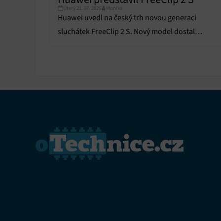
Úterý 21. 07. 2026
Monika
Huawei uvedl na český trh novou generaci
sluchátek FreeClip 2 S. Nový model dostal
prémiový vzhled i zvuk.