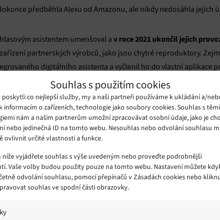
a dokonce předběhla Alexu od Amazonu, ale nikdy nedosáhla jejich ú
v roce 2021 ukončil jejich provo
s hlasovým asistentem umenšoval a
zařízení partnerských výrobců, jako jsou chytré reproduktory. Z
egrovaného digitálního asistenta a vyčlenil ho do vlastní aplikace p
oučíme.
Souhlas s použitím cookies
oskytli co nejlepší služby, my a naši partneři používáme k ukládání a/neb
k informacím o zařízeních, technologie jako soubory cookies. Souhlas s těm
k podobným funkcím ve Win
 uživatelé budou mít i nadále přístup
giemi nám a našim partnerům umožní zpracovávat osobní údaje, jako je cho
Bing
onkrétně zmínil nový
, který je poháněn technologií OpenAI GPT
ní nebo jedinečná ID na tomto webu. Nesouhlas nebo odvolání souhlasu 
Copilot
ě ovlivnit určité vlastnosti a funkce.
5
, který dokáže vytvářet obsah v aplikacích Office pomocí te
m níže vyjádřete souhlas s výše uvedeným nebo proveďte podrobnější
tí. Vaše volby budou použity pouze na tomto webu. Nastavení můžete kdyk
integrovanou so
ojářské konferenci Build odhalila, že se AI stává
včetně odvolání souhlasu, pomocí přepínačů v Zásadách cookies nebo klikn
požádat o pro
latformy umístí nástroj Copilot. Uživatelé jej mohou
Spravovat souhlas ve spodní části obrazovky.
změna pozadí počítače, nebo dokonce úprava fotografií a shrnutí do
konkrétní nastavení. S největší pravděpodobností bude Cortana chy
iky