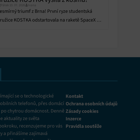
Pátek 10. 07. 2026
Ivana
esmírný triumf z Brna! První ryze studentská
ružice KOSTKA odstartovala na raketě SpaceX a
ž vysílá data.
mající se o technologické
Kontakt
obilních telefonů, přes domácí
Ochrana osobních údajů
ž po chytrou domácnost. Denně
Zásady cookies
 aktuality ze světa
Inzerce
pokroku, recenzujeme pro vás
Pravidla soutěže
y a přinášíme zajímavá