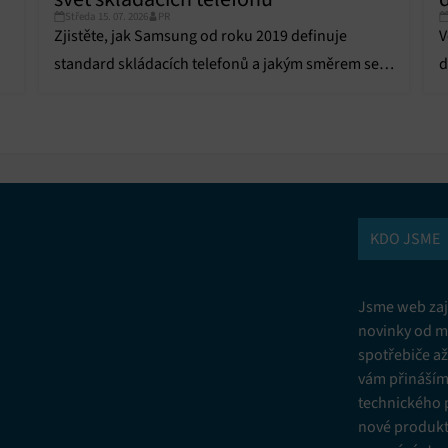
Středa 15. 07. 2026
PR
Zjistěte, jak Samsung od roku 2019 definuje
V
standard skládacích telefonů a jakým směrem se
d
ubírají inovace v řadách Galaxy Z Fold a Z Flip.
u
KDO JSME
Jsme web zají
novinky od m
spotřebiče a
vám přinášíme
technického 
nové produkt