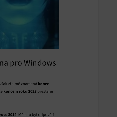
ana pro Windows
konec
ce však zřejmě znamená
koncem roku 2023
že
přestane
v roce 2014
. Měla to být odpověď