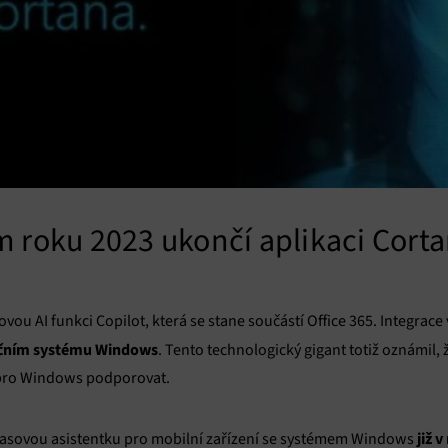
m roku 2023 ukončí aplikaci Cort
vou AI funkci Copilot, která se stane součástí Office 365. Integra
ačním systému Windows
. Tento technologický gigant totiž oznámil, 
 pro Windows podporovat.
již 
hlasovou asistentku pro mobilní zařízení se systémem Windows