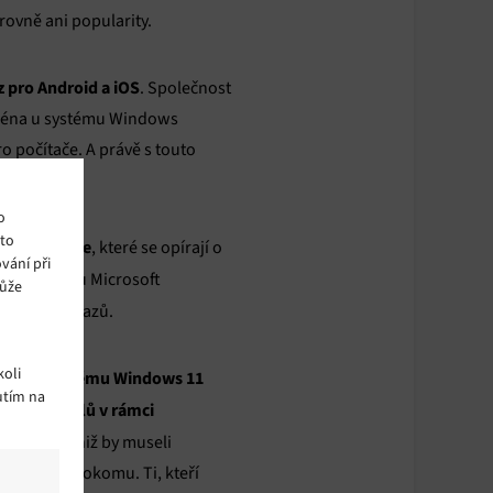
rovně ani popularity.
z pro Android a iOS
. Společnost
ejména u systému Windows
ro počítače. A právě s touto
o
ito
dows a Edge
, které se opírají o
vání při
-4. V březnu Microsoft
může
xtových příkazů.
oli
učástí systému Windows 11
utím na
vedení úkolů v rámci
kumentů, aniž by museli
bět jen málokomu. Ti, kteří