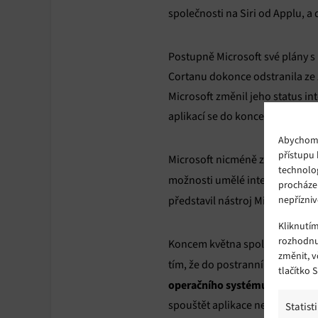
společnosti na Siri od Applu, 
Postupně Microsoft své plány 
Cortanu dokonce odstranila ze 
Microsoft změnil jeho status int
aplikací se do konce roku rozl
Abychom p
přístupu 
Microsoft nicméně zdůraznil, že
technolo
možnosti umělé inteligence. K
procháze
nepřízniv
představil nástroj Microsoft 36
Kliknutí
rozhodnu
Koncem května společnost na výv
změnit, 
tím, že do postranního panelu p
tlačítko 
operačního systému
, jako je 
spouštět aplikace nebo hledat 
Statist