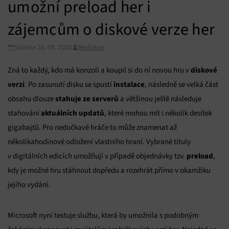
umožní preload her i
zájemcům o diskové verze her
Sobota 26. 09. 2020
Redakce
diskové
Zná to každý, kdo má konzoli a koupil si do ní novou hru v
verzi
instalace
. Po zasunutí disku se spustí
, následně se velká část
stahuje ze serverů
obsahu dlouze
a většinou ještě následuje
aktuálních updatů
stahování
, které mohou mít i několik desítek
gigabajtů. Pro nedočkavé hráče to může znamenat až
několikahodinové odložení vlastního hraní. Vybrané tituly
preload
v digitálních edicích umožňují v případě objednávky tzv.
,
kdy je možné hru stáhnout dopředu a rozehrát přímo v okamžiku
jejího vydání.
Microsoft nyní testuje službu, která by umožnila s podobným