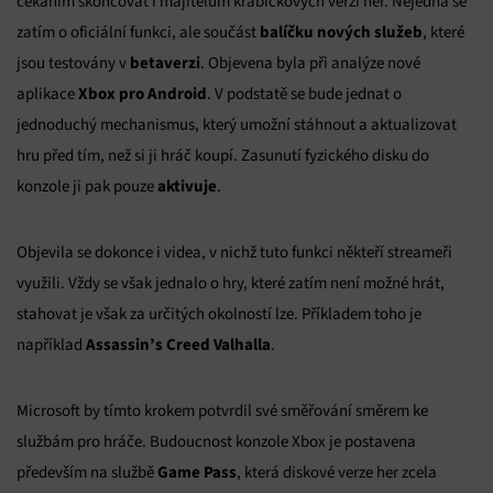
čekáním skoncovat i majitelům krabičkových verzí her. Nejedná se
balíčku nových služeb
zatím o oficiální funkci, ale součást
, které
betaverzi
jsou testovány v
. Objevena byla při analýze nové
Xbox pro Android
aplikace
. V podstatě se bude jednat o
jednoduchý mechanismus, který umožní stáhnout a aktualizovat
hru před tím, než si ji hráč koupí. Zasunutí fyzického disku do
aktivuje
konzole ji pak pouze
.
Objevila se dokonce i videa, v nichž tuto funkci někteří streameři
využili. Vždy se však jednalo o hry, které zatím není možné hrát,
stahovat je však za určitých okolností lze. Příkladem toho je
Assassin’s Creed Valhalla
například
.
Microsoft by tímto krokem potvrdil své směřování směrem ke
službám pro hráče. Budoucnost konzole Xbox je postavena
Game Pass
především na službě
, která diskové verze her zcela