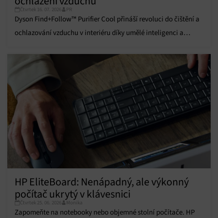
ochlazení vzduchu
údajů, Propojení různých zařízení, Identifikace
Čtvrtek 16. 07. 2026
PR
zařízení na základě automaticky přenášených
Dyson Find+Follow™ Purifier Cool přináší revoluci do čištění a
informací.
ochlazování vzduchu v interiéru díky umělé inteligenci a
Zajištění bezpečnosti, předcházení a zjišťování
pokročilým funkcím.
podvodů a odstraňování chyb, Poskytování a
Vždy aktivní
zobrazování reklamy a obsahu, Ukládání a sdělování
voleb ochrany osobních údajů.
HP EliteBoard: Nenápadný, ale výkonný
počítač ukrytý v klávesnici
Čtvrtek 25. 06. 2026
Monika
Zapomeňte na notebooky nebo objemné stolní počítače. HP