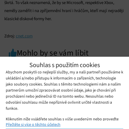
škrtá. To však neznamená, že by se Microsoft, respektive Xbox,
neměly zaměřit i na zpříjemnění hraní i hráčům, kteří mají nejraději
klasické diskové formy her.
Zdroj:
cnet.com
Mohlo by se vám líbit
Souhlas s použitím cookies
Abychom poskytli co nejlepší služby, my a naši partneři používáme k
ukládání a/nebo přístupu k informacím o zařízeních, technologie
jako soubory cookies. Souhlas s těmito technologiemi nám a našim
partnerům umožní zpracovávat osobní údaje, jako je chování při
procházení nebo jedinečná ID na tomto webu. Nesouhlas nebo
odvolání souhlasu může nepříznivě ovlivnit určité vlastnosti a
funkce.
Kliknutím níže vyjádřete souhlas s výše uvedeným nebo proveďte
Přečtěte si více o těchto účelech
podrobnější rozhodnutí. Vaše volby budou použity pouze na tomto