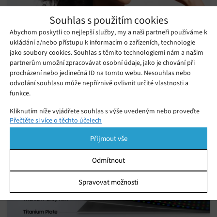
Souhlas s použitím cookies
Abychom poskytli co nejlepší služby, my a naši partneři používáme k
ukládání a/nebo přístupu k informacím o zařízeních, technologie
Sluchátka nebo módní doplněk? Huawei
jako soubory cookies. Souhlas s těmito technologiemi nám a našim
představil FreeClip 2 S
partnerům umožní zpracovávat osobní údaje, jako je chování při
procházení nebo jedinečná ID na tomto webu. Nesouhlas nebo
Úterý 21. 07. 2026
Monika
Huawei uvedl na český trh novou generaci sluchátek FreeClip 2
odvolání souhlasu může nepříznivě ovlivnit určité vlastnosti a
funkce.
S. Nový model dostal prémiový vzhled i zvuk.
Kliknutím níže vyjádřete souhlas s výše uvedeným nebo proveďte
Přečtěte si více o těchto účelech
podrobnější rozhodnutí. Vaše volby budou použity pouze na tomto
webu. Nastavení můžete kdykoli změnit, včetně odvolání souhlasu,
Přijmout vše
pomocí přepínačů v Zásadách cookies nebo kliknutím na tlačítko
Spravovat souhlas ve spodní části obrazovky.
Odmítnout
Statistiky
Spravovat možnosti
Ukládání a/nebo přístup k informacím v zařízení, Porozumění
publiku prostřednictvím statistik nebo kombinací údajů z
různých zdrojů.