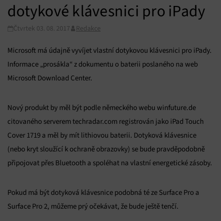
dotykové klávesnici pro iPady
Čtvrtek 03. 08. 2017
Redakce
Microsoft má údajně vyvíjet vlastní dotykovou klávesnici pro iPady.
Informace „prosákla“ z dokumentu o baterii poslaného na web
Microsoft Download Center.
Nový produkt by měl být podle německého webu winfuture.de
citovaného serverem techradar.com registrován jako iPad Touch
Cover 1719 a měl by mít lithiovou baterii. Dotyková klávesnice
(nebo kryt sloužící k ochraně obrazovky) se bude pravděpodobně
připojovat přes Bluetooth a spoléhat na vlastní energetické zásoby.
Pokud má být dotyková klávesnice podobná té ze Surface Pro a
Surface Pro 2, můžeme prý očekávat, že bude ještě tenčí.