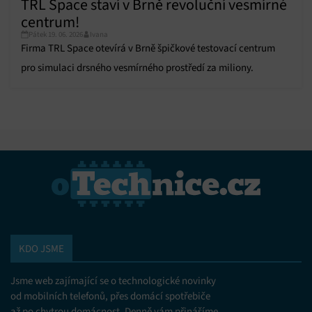
TRL Space staví v Brně revoluční vesmírné
centrum!
Pátek 19. 06. 2026
Ivana
Firma TRL Space otevírá v Brně špičkové testovací centrum
pro simulaci drsného vesmírného prostředí za miliony.
KDO JSME
Jsme web zajímající se o technologické novinky
od mobilních telefonů, přes domácí spotřebiče
až po chytrou domácnost. Denně vám přinášíme