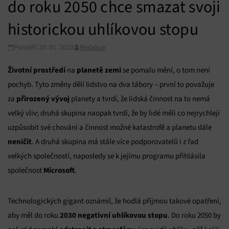
do roku 2050 chce smazat svoji
historickou uhlíkovou stopu
Pondělí 20. 01. 2020
Redakce
Životní prostředí
planetě zemi
na
se pomalu mění, o tom není
pochyb. Tyto změny dělí lidstvo na dva tábory – první to považuje
přirozený vývoj
za
planety a tvrdí, že lidská činnost na to nemá
velký vliv; druhá skupina naopak tvrdí, že by lidé měli co nejrychleji
uzpůsobit své chování a činnost možné katastrofě a planetu dále
neničit
. A druhá skupina má stále více podporovatelů i z řad
velkých společností, naposledy se k jejímu programu přihlásila
Microsoft
společnost
.
Technologických gigant oznámil, že hodlá přijmou takové opatření,
2030 negativní uhlíkovou stopu
aby měl do roku
. Do roku 2050 by