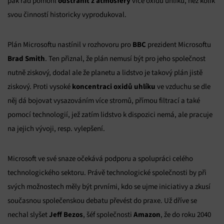
odstranit z atmosféry
pak rád pomohl
více oxidů uhlíku, něž kolik
svou činností historicky vyprodukoval.
BBC
Plán Microsoftu nastínil v rozhovoru pro
prezident Microsoftu
Brad Smith
. Ten přiznal, že plán nemusí být pro jeho společnost
nutně ziskový, dodal ale že planetu a lidstvo je takový plán jistě
koncentraci oxidů uhlíku
ziskový. Proti vysoké
ve vzduchu se dle
něj dá bojovat vysazováním více stromů, přímou filtrací a také
pomocí technologií, jež zatím lidstvo k dispozici nemá, ale pracuje
na jejich vývoji, resp. vylepšení.
Microsoft ve své snaze očekává podporu a spolupráci celého
technologického sektoru. Právě technologické společnosti by při
svých možnostech měly být prvními, kdo se ujme iniciativy a zkusí
současnou společenskou debatu převést do praxe. Už dříve se
Jeff Bezos
Amazon
nechal slyšet
, šéf společnosti
, že do roku 2040