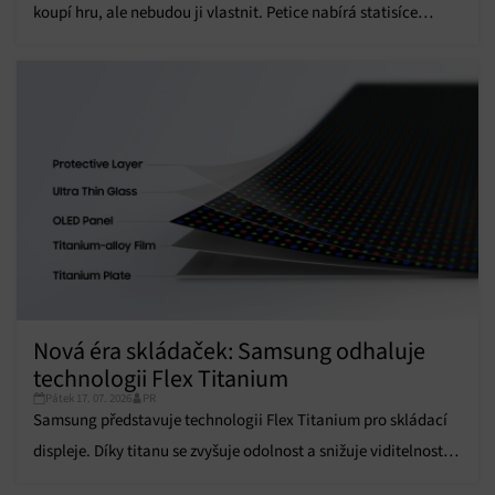
koupí hru, ale nebudou ji vlastnit. Petice nabírá statisíce
informací.
podpisů
Zajištění bezpečnosti, předcházení a zjišťování
podvodů a odstraňování chyb, Poskytování a
Vždy aktivní
zobrazování reklamy a obsahu, Ukládání a sdělování
voleb ochrany osobních údajů.
Nová éra skládaček: Samsung odhaluje
technologii Flex Titanium
Pátek 17. 07. 2026
PR
Samsung představuje technologii Flex Titanium pro skládací
displeje. Díky titanu se zvyšuje odolnost a snižuje viditelnost
ohybu.