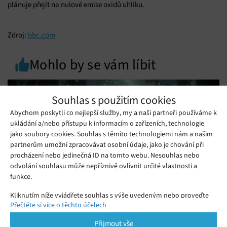
plánuje přejít na nulové emise oxidů uhlíku.
Zdroj:
bbc.com
Mohlo by se vám líbit
Souhlas s použitím cookies
Abychom poskytli co nejlepší služby, my a naši partneři používáme k
ukládání a/nebo přístupu k informacím o zařízeních, technologie
jako soubory cookies. Souhlas s těmito technologiemi nám a našim
partnerům umožní zpracovávat osobní údaje, jako je chování při
procházení nebo jedinečná ID na tomto webu. Nesouhlas nebo
odvolání souhlasu může nepříznivě ovlivnit určité vlastnosti a
funkce.
Kliknutím níže vyjádřete souhlas s výše uvedeným nebo proveďte
Přečtěte si více o těchto účelech
podrobnější rozhodnutí. Vaše volby budou použity pouze na tomto
Xiaomi 17 Ultra: Technologický klenot bez
webu. Nastavení můžete kdykoli změnit, včetně odvolání souhlasu,
kompromisů
Přijmout vše