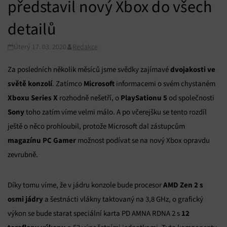
představil nový Xbox do všech
detailů
Úterý 17. 03. 2020
Redakce
dvojakosti ve
Za posledních několik měsíců jsme svědky zajímavé
světě konzolí
Microsoft
. Zatímco
informacemi o svém chystaném
Xboxu Series X
PlaySationu 5
rozhodně nešetří, o
od společnosti
Sony
toho zatím víme velmi málo. A po včerejšku se tento rozdíl
ještě o něco prohloubil, protože Microsoft dal zástupcům
magazínu PC Gamer
možnost podívat se na nový Xbox opravdu
zevrubně.
AMD Zen 2 s
Díky tomu víme, že v jádru konzole bude procesor
osmi jádry
a šestnácti vlákny taktovaný na 3,8 GHz, o grafický
12
výkon se bude starat speciální karta PD AMNA RDNA 2 s