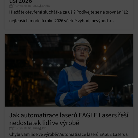
uši 2026
údajů, Propojení různých zařízení, Identifikace
Čtvrtek 30. 07. 2026
Adéla
zařízení na základě automaticky přenášených
Hledáte otevřená sluchátka za uši? Podívejte se na srovnání 12
informací.
nejlepších modelů roku 2026 včetně výhod, nevýhod a
Zajištění bezpečnosti, předcházení a zjišťování
doporučení.
podvodů a odstraňování chyb, Poskytování a
Vždy aktivní
zobrazování reklamy a obsahu, Ukládání a sdělování
voleb ochrany osobních údajů.
Jak automatizace laserů EAGLE Lasers řeší
nedostatek lidí ve výrobě
Čtvrtek 18. 06. 2026
PR
Chybí vám lidé ve výrobě? Automatizace laserů EAGLE Lasers s