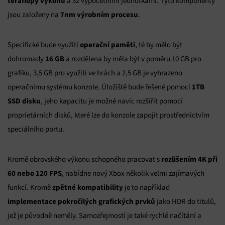
teraflopy výkonu
a 52 výpočetními jednotkami. Tyto komponenty
7nm výrobním procesu
jsou založeny na
.
operační paměti
Specifické bude využití
, té by mělo být
16 GB
dohromady
a rozdělena by měla být v poměru 10 GB pro
grafiku, 3,5 GB pro využití ve hrách a 2,5 GB je vyhrazeno
1TB
operačnímu systému konzole. Úložiště bude řešené pomocí
SSD disku
, jeho kapacitu je možné navíc rozšířit pomocí
proprietárních disků, které lze do konzole zapojit prostřednictvím
speciálního portu.
rozlišením 4K při
Kromě obrovského výkonu schopného pracovat s
60 nebo 120 FPS
, nabídne nový Xbox několik velmi zajímavých
zpětné kompatibility
funkcí. Kromě
je to například
implementace pokročilých grafických prvků
jako HDR do titulů,
jež je původně neměly. Samozřejmostí je také rychlé načítání a