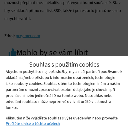
možnost přepínat mezi několika spuštěnými hrami současně. Stav
hry se ukládá přímo na disk SSD, takže i po restartu je možné se do
ní rychle vrátit.
Zdroj:
pcgamer.com
Mohlo by se vám líbit
Souhlas s použitím cookies
Abychom poskytli co nejlepší služby, my a naši partneři používáme k
ukládání a/nebo přístupu k informacím o zařízeních, technologie
jako soubory cookies. Souhlas s těmito technologiemi nám a našim
partnerům umožní zpracovávat osobní údaje, jako je chování při
procházení nebo jedinečná ID na tomto webu. Nesouhlas nebo
odvolání souhlasu může nepříznivě ovlivnit určité vlastnosti a
funkce.
Kliknutím níže vyjádřete souhlas s výše uvedeným nebo proveďte
Přečtěte si více o těchto účelech
podrobnější rozhodnutí. Vaše volby budou použity pouze na tomto