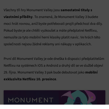
samostatné tituly s
Všechny tři hry Monument Valley jsou
vlastními příběhy
. To znamená, že Monument Valley 3 budete
moci hrát rovnou, aniž byste potřebovali projít předchozí dva díly.
Pokud byste je ale chtěli vyzkoušet a máte předplatné Netflixu,
nemusíte za tyto mobilní herní klasiky platit navíc. Ve hrách této
společnosti nejsou žádné reklamy ani nákupy v aplikacích.
První díl Monument Valley je ode dneška k dispozici předplatitelům
Netflixu na systémech iOS a Android a druhý díl se ve službě objeví
mobilní
29. října. Monument Valley 3 pak bude debutovat jako
exkluzivita Netflixu 10. prosince
.