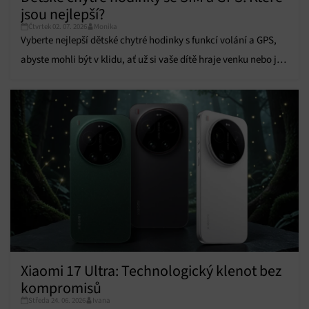
jsou nejlepší?
Čtvrtek 02. 07. 2026
Monika
Vyberte nejlepší dětské chytré hodinky s funkcí volání a GPS,
abyste mohli být v klidu, ať už si vaše dítě hraje venku nebo je
ve škole.
Xiaomi 17 Ultra: Technologický klenot bez
kompromisů
Středa 24. 06. 2026
Ivana