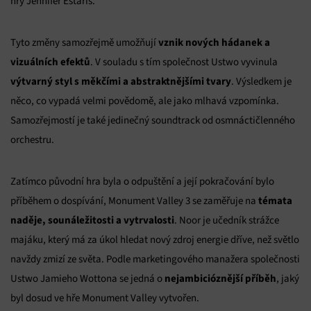
hry Jennifer Estaris.
vznik nových hádanek a
Tyto změny samozřejmě umožňují
vizuálních efektů
. V souladu s tím společnost Ustwo vyvinula
výtvarný styl s měkčími a abstraktnějšími tvary
. Výsledkem je
něco, co vypadá velmi povědomě, ale jako mlhavá vzpomínka.
Samozřejmostí je také jedinečný soundtrack od osmnáctičlenného
orchestru.
Zatímco původní hra byla o odpuštění a její pokračování bylo
témata
příběhem o dospívání, Monument Valley 3 se zaměřuje na
naděje, sounáležitosti a vytrvalosti
. Noor je učedník strážce
majáku, který má za úkol hledat nový zdroj energie dříve, než světlo
navždy zmizí ze světa. Podle marketingového manažera společnosti
nejambicióznější příběh
Ustwo Jamieho Wottona se jedná o
, jaký
byl dosud ve hře Monument Valley vytvořen.