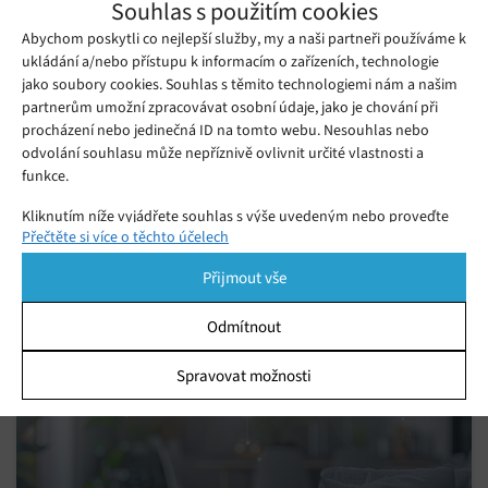
Souhlas s použitím cookies
Kliknutím přijmete cookies a povolíte tento
Abychom poskytli co nejlepší služby, my a naši partneři používáme k
Zdroj:
engadget.com
obsah
ukládání a/nebo přístupu k informacím o zařízeních, technologie
jako soubory cookies. Souhlas s těmito technologiemi nám a našim
partnerům umožní zpracovávat osobní údaje, jako je chování při
procházení nebo jedinečná ID na tomto webu. Nesouhlas nebo
odvolání souhlasu může nepříznivě ovlivnit určité vlastnosti a
funkce.
Mohlo by se vám líbit
Kliknutím níže vyjádřete souhlas s výše uvedeným nebo proveďte
Přečtěte si více o těchto účelech
podrobnější rozhodnutí. Vaše volby budou použity pouze na tomto
webu. Nastavení můžete kdykoli změnit, včetně odvolání souhlasu,
Přijmout vše
pomocí přepínačů v Zásadách cookies nebo kliknutím na tlačítko
Spravovat souhlas ve spodní části obrazovky.
Odmítnout
Statistiky
Spravovat možnosti
Ukládání a/nebo přístup k informacím v zařízení, Porozumění
publiku prostřednictvím statistik nebo kombinací údajů z
různých zdrojů.