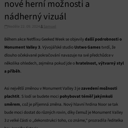
nové herní možnosti a
nádherný vizuál
Neděle 22. 09. 2024
Samuel
další podrobnosti o
Během akce Netflixu Geeked Week se objevily
Monument Valley 3
Ustwo Games
. Vývojářské studio
tvrdí, že
dlouho očekávané pokračování navazuje na své předchůdce v
hratelnost, výtvarný styl
několika ohledech, zejména pokud jde o
a příběh
.
zavedení možnosti
Asi největší změnou v Monument Valley 3 je
plachtit
pohybovat téměř jakýmkoli
. S lodí se budete moci
směrem
, což je příjemná změna. Nový hlavní hrdina Noor se tak
bude moci dostat do různých rovin, díky čemuž je Monument Valley
3 z velké části o „dekonstrukci toho, co známe,“ prozradila ředitelka