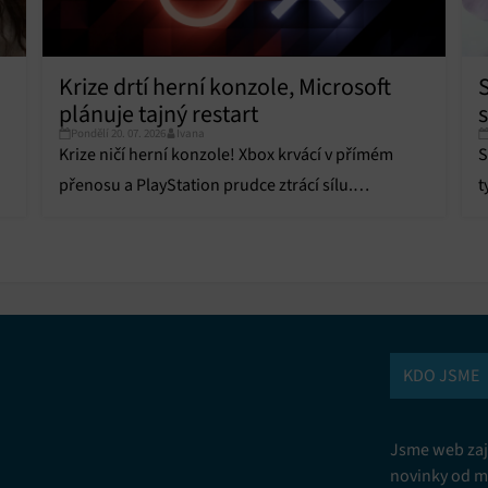
Krize drtí herní konzole, Microsoft
s
plánuje tajný restart
Pondělí 20. 07. 2026
Ivana
S
Krize ničí herní konzole! Xbox krvácí v přímém
t
přenosu a PlayStation prudce ztrácí sílu.
o
Odhalujeme tajné plány na restart celého byznysu.
KDO JSME
Jsme web zají
novinky od m