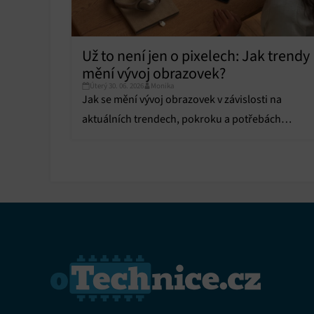
Už to není jen o pixelech: Jak trendy
mění vývoj obrazovek?
Úterý 30. 06. 2026
Monika
Jak se mění vývoj obrazovek v závislosti na
aktuálních trendech, pokroku a potřebách
uživatelů? Nejde už jen o pixely, zákazníci chtějí
více.