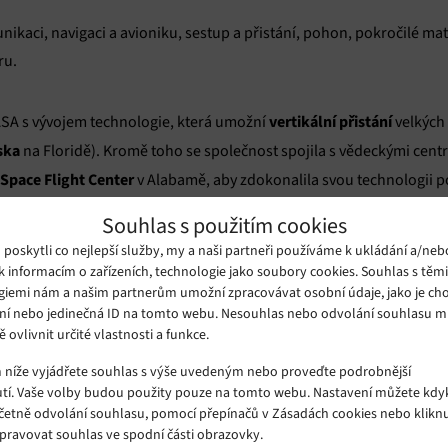
ikaci, navigaci a avioniku, sestup a přistání, pohon, pokročilé ma
ru.
vertikální přistání
A s vývojem technologie, která umožní
velkých 
ska
na Floridě). Kromě toho se společnost spojila s vědeckými cent
 Space Flight Center
v Alabamě, aby zdokonalila svou technologii p
Starship
o vývoj její rakety
.
Souhlas s použitím cookies
oskytli co nejlepší služby, my a naši partneři používáme k ukládání a/neb
Johnson Spac
polupracovat s dalším vědeckým střediskem agentury
k informacím o zařízeních, technologie jako soubory cookies. Souhlas s těm
giemi nám a našim partnerům umožní zpracovávat osobní údaje, jako je cho
řistání na různá místa na Měsíci. Vedle toho bude s centrem praco
ní nebo jedinečná ID na tomto webu. Nesouhlas nebo odvolání souhlasu 
ací modul, který by mu mohl dodat „šťávu“ až na dva týdny.
ě ovlivnit určité vlastnosti a funkce.
m níže vyjádřete souhlas s výše uvedeným nebo proveďte podrobnější
ASA bude podílet nebo již podílí, zahrnují kompaktní vodíkový generá
tí. Vaše volby budou použity pouze na tomto webu. Nastavení můžete kdyk
včetně odvolání souhlasu, pomocí přepínačů v Zásadách cookies nebo klikn
 by agentuře mohl umožnit dodávat větší náklad na Mars, nebo auto
Spravovat souhlas ve spodní části obrazovky.
estovatelé mohli v hlubokém vesmíru pěstovat jídlo.