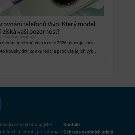
Srovnání telefonů Vivo: Který model
i získá vaši pozornost?
Středa 15. 07. 2026
Ivana
rovnání telefonů Vivo v roce 2026 ukazuje, čím
yto kousky drtí konkurenci a proč vás jejich výkon
hromí. Kdo ovládl náš test?
mající se o technologické
Kontakt
obilních telefonů, přes domácí
Ochrana osobních údajů