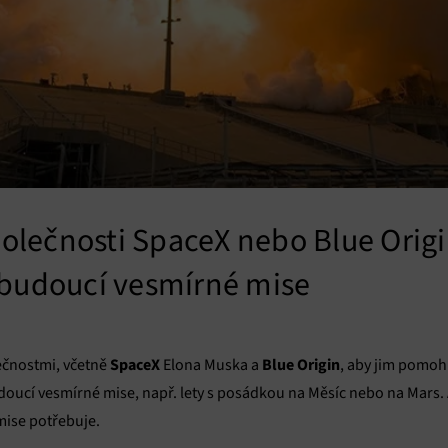
lečnosti SpaceX nebo Blue Origi
 budoucí vesmírné mise
SpaceX
Blue Origin
lečnostmi, včetně
Elona Muska a
, aby jim pomoh
budoucí vesmírné mise, např. lety s posádkou na Měsíc nebo na Mars. 
 mise potřebuje.