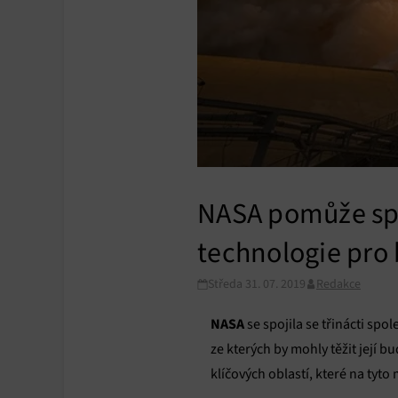
NASA pomůže spo
technologie pro
Středa 31. 07. 2019
Redakce
NASA
se spojila se třinácti spo
ze kterých by mohly těžit její 
klíčových oblastí, které na tyto