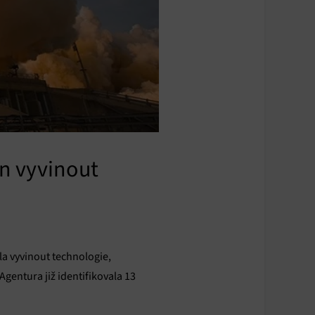
n vyvinout
la vyvinout technologie,
Agentura již identifikovala 13