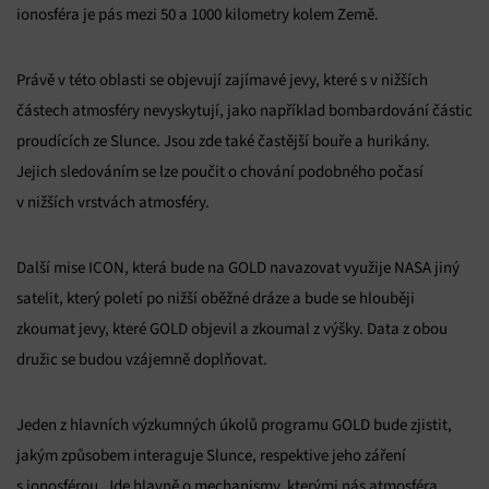
ionosféra je pás mezi 50 a 1000 kilometry kolem Země.
Právě v této oblasti se objevují zajímavé jevy, které s v nižších
částech atmosféry nevyskytují, jako například bombardování částic
proudících ze Slunce. Jsou zde také častější bouře a hurikány.
Jejich sledováním se lze poučit o chování podobného počasí
v nižších vrstvách atmosféry.
Další mise ICON, která bude na GOLD navazovat využije NASA jiný
satelit, který poletí po nižší oběžné dráze a bude se hlouběji
zkoumat jevy, které GOLD objevil a zkoumal z výšky. Data z obou
družic se budou vzájemně doplňovat.
Jeden z hlavních výzkumných úkolů programu GOLD bude zjistit,
jakým způsobem interaguje Slunce, respektive jeho záření
s ionosférou. Jde hlavně o mechanismy, kterými nás atmosféra