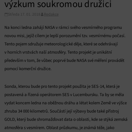
výzkum soukromou družici
Středa 17. 01. 2018
Redakce
Na konci ledna zahájí NASA v rámci svého vesmírného programu
novou misi, jejíž cílem je lepší porozumění tzv. vesmírnému počasí.
Tento pojem sdružuje meteorologické děje, které se odehrávají
v horních vrstvách naší atmosféry. Tento projekt je unikátní
především v tom, že vůbec poprvé bude NASA své měření provádět
pomocí komerční družice.
Sonda, kterou bude pro tento projekt použita je SES-14, která je
postavená a řízená operátorem SES v Lucembursku. Ta by se měla
vydat koncem ledna na oběžnou dráhu a létat kolem Země ve výšce
zhruba 34 000 kilometrů. Součástí její výbavy bude také přístroj
GOLD, který bude shromažďovat data o oblasti, kde se stýká zemská
atmosféra s vesmírem. Oblast průzkumu, je známá téže, jako