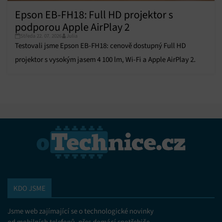
Epson EB-FH18: Full HD projektor s
podporou Apple AirPlay 2
Středa 22. 07. 2026
Julia
Testovali jsme Epson EB-FH18: cenově dostupný Full HD
projektor s vysokým jasem 4 100 lm, Wi-Fi a Apple AirPlay 2.
KDO JSME
Jsme web zajímající se o technologické novinky
od mobilních telefonů, přes domácí spotřebiče