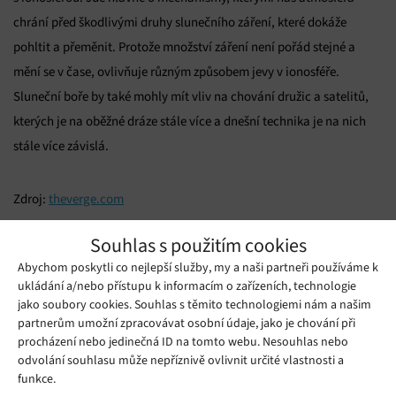
chrání před škodlivými druhy slunečního záření, které dokáže
pohltit a přeměnit. Protože množství záření není pořád stejné a
mění se v čase, ovlivňuje různým způsobem jevy v ionosféře.
Sluneční boře by také mohly mít vliv na chování družic a satelitů,
kterých je na oběžné dráze stále více a dnešní technika je na nich
stále více závislá.
Zdroj:
theverge.com
Souhlas s použitím cookies
Mohlo by se vám líbit
Abychom poskytli co nejlepší služby, my a naši partneři používáme k
ukládání a/nebo přístupu k informacím o zařízeních, technologie
jako soubory cookies. Souhlas s těmito technologiemi nám a našim
partnerům umožní zpracovávat osobní údaje, jako je chování při
procházení nebo jedinečná ID na tomto webu. Nesouhlas nebo
odvolání souhlasu může nepříznivě ovlivnit určité vlastnosti a
funkce.