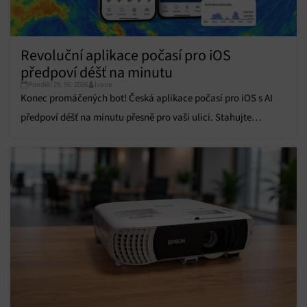
Funkce
Vždy aktivní
Přiřazování a kombinování údajů z jiných zdrojů
údajů, Propojení různých zařízení, Identifikace
Revoluční aplikace počasí pro iOS
zařízení na základě automaticky přenášených
informací.
předpoví déšť na minutu
Pondělí 29. 06. 2026
Ivana
Zajištění bezpečnosti, předcházení a zjišťování
Konec promáčených bot! Česká aplikace počasí pro iOS s AI
podvodů a odstraňování chyb, Poskytování a
Vždy aktivní
předpoví déšť na minutu přesně pro vaši ulici. Stahujte
zobrazování reklamy a obsahu, Ukládání a sdělování
voleb ochrany osobních údajů.
zdarma.