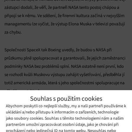
zástupci dodali, že věří, že partneři NASA tento postoj chápou a
připojí se k němu. Ve sdělení, že firemní kultura začíná v nejvyšším
managementu lze vyčíst, že výstup Elona Muska v televizi považují
za chybu.
Společnosti SpaceX tak Boeing uvedly, že budou s NASA při
průzkumu plně spolupracovat a garantovali, že jejich zaměstnanci
podmínky NASA bez problémů splní. NASA ostatně není první, kdo
se rozhodl kvůli Muskovu výstupu zahájit vyšetřování, předběhla jí
totiž americká armáda, která s jeho společnostmi spolupracuje na
několika projektech.
Souhlas s použitím cookies
Abychom poskytli co nejlepší služby, my a naši partneři používáme k
Zdroj:
theverge.com
ukládání a/nebo přístupu k informacím o zařízeních, technologie
jako soubory cookies. Souhlas s těmito technologiemi nám a našim
Mohlo by se vám líbit
partnerům umožní zpracovávat osobní údaje, jako je chování při
procházení nebo jedinečná ID na tomto webu. Nesouhlas nebo