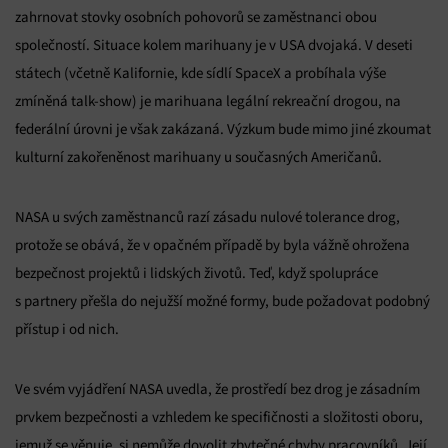
zahrnovat stovky osobních pohovorů se zaměstnanci obou
společností. Situace kolem marihuany je v USA dvojaká. V deseti
státech (včetně Kalifornie, kde sídlí SpaceX a probíhala výše
zmíněná talk-show) je marihuana legální rekreační drogou, na
federální úrovni je však zakázaná. Výzkum bude mimo jiné zkoumat
kulturní zakořeněnost marihuany u současných Američanů.
NASA u svých zaměstnanců razí zásadu nulové tolerance drog,
protože se obává, že v opačném případě by byla vážně ohrožena
bezpečnost projektů i lidských životů. Teď, když spolupráce
s partnery přešla do nejužší možné formy, bude požadovat podobný
přístup i od nich.
Ve svém vyjádření NASA uvedla, že prostředí bez drog je zásadním
prvkem bezpečnosti a vzhledem ke specifičnosti a složitosti oboru,
jemuž se věnuje, si nemůže dovolit zbytečné chyby pracovníků. Její