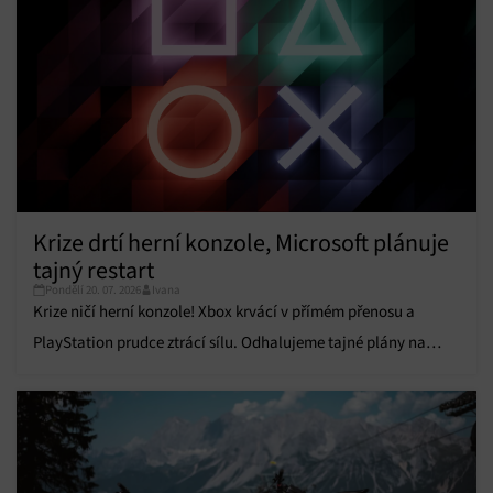
obsahu.
Funkce
Vždy aktivní
Přiřazování a kombinování údajů z jiných zdrojů
údajů, Propojení různých zařízení, Identifikace
zařízení na základě automaticky přenášených
informací.
Zajištění bezpečnosti, předcházení a zjišťování
podvodů a odstraňování chyb, Poskytování a
Krize drtí herní konzole, Microsoft plánuje
Vždy aktivní
zobrazování reklamy a obsahu, Ukládání a sdělování
tajný restart
voleb ochrany osobních údajů.
Pondělí 20. 07. 2026
Ivana
Krize ničí herní konzole! Xbox krvácí v přímém přenosu a
PlayStation prudce ztrácí sílu. Odhalujeme tajné plány na
restart celého byznysu.