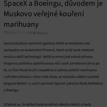
SpaceX a Boeingu, důvodem je
Muskovo veřejné kouření
marihuany
Středa 21. 11. 2018
Redakce
Současné plány vesmírné agentury NASA se neobjedou bez
spolupráce se soukromími firmami, které vyvíjí nové raketové
nosiče a další technologii. NASA je mimo jiné známá přísnou
drogovou politikou uplatňovanou vůči svým zaměstnancům a po
té, co Elon Musk kouřil (respektive si jednou potáhl) marihuanu
v přímém přenosu v rámci talk-show, se rozhodla udělat rozsáhlé
drogové šetření i u svých partnerů SpaceX (jehož je Musk ředitelem)
a Boeingu.
Očekává se, že šetření bude probíhat několik měsíců a bude