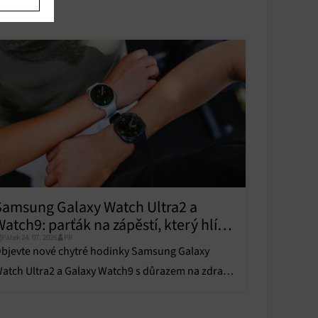
u
u
y aktivní
Samsung Galaxy Watch Ultra2 a
y aktivní
atch9: parťák na zápěstí, který hlídá
Pátek 24. 07. 2026
PR
draví
bjevte nové chytré hodinky Samsung Galaxy
atch Ultra2 a Galaxy Watch9 s důrazem na zdraví,
I koučování, špičkový výkon a dlouhou výdrž
aterie.