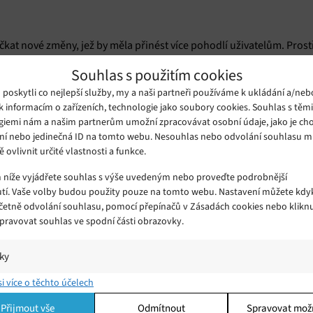
čkat nové změny, jež by měla přinést více pohodlí uživatelům. Pros
naplánovat
né si cestu předem
na velkém PC a trasu pak sdílet s 
Souhlas s použitím cookies
oskytli co nejlepší služby, my a naši partneři používáme k ukládání a/neb
naske
k informacím o zařízeních, technologie jako soubory cookies. Souhlas s těm
í se na obou zařízeních přihlásit ke svému profilu a následně
giemi nám a našim partnerům umožní zpracovávat osobní údaje, jako je cho
i na velké obrazovce je pak možné trasu pohodlně naplánovat a násl
ní nebo jedinečná ID na tomto webu. Nesouhlas nebo odvolání souhlasu 
ě ovlivnit určité vlastnosti a funkce.
m níže vyjádřete souhlas s výše uvedeným nebo proveďte podrobnější
kci už poměrně dlouhou dobu a uživatelé ji často využívají, je prot
tí. Vaše volby budou použity pouze na tomto webu. Nastavení můžete kdyk
včetně odvolání souhlasu, pomocí přepínačů v Zásadách cookies nebo klikn
Android
iOS
 v rámci operačního systému
, tak
. Kromě možnosti sdíle
Spravovat souhlas ve spodní části obrazovky.
a mapě v telefonu právě s mapou na počítači. Při plánování cesty 
edat v seznamu míst.
iky
í a/nebo přístup k informacím v zařízení, Porozumění publiku prostřednict
si více o těchto účelech
ik nebo kombinací údajů z různých zdrojů.
Přijmout vše
Odmítnout
Spravovat mož