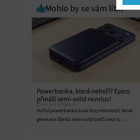
Mohlo by se vám líbit
Market
Ukládán
reklam,
persona
profilů
obsahu
Funkce
Přiřazo
zařízen
Zajiště
Powerbanka, která nehoří? Epico
Poskyto
ochrany
přináší semi-solid revoluci
Úterý 14. 07. 2026
Monika
Hořící powerbanka bude brzy minulostí. Nová
generace článků semi-solid patří mezi ty
nejbezpečnější i při závažném poškození.