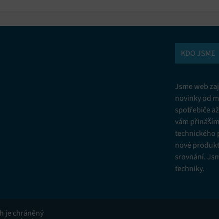
KDO JSME
Jsme web zají
novinky od m
spotřebiče a
vám přinášíme
technického 
nové produkt
srovnání. Js
techniky.
ah je chráněný