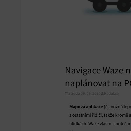
Navigace Waze na
naplánovat na PC
Středa 09. 09. 2020
Redakce
Mapová aplikace
(či možná lép
a
s ostatními řidiči, takže kromě
hlídkách. Waze vlastní společnos