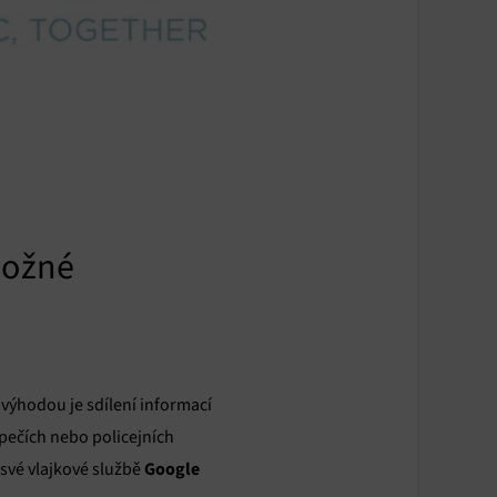
možné
 výhodou je sdílení informací
pečích nebo policejních
Google
a své vlajkové službě