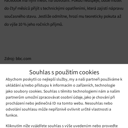
Facebook má nyní měsíc na odvolání. Pokud neuspěje, bude muset
do čtyř měsíců přijít s technickými opatřeními, která zajistí nápravu
současného stavu. Jestliže odmítne, hrozí mu teoreticky pokuta až
do výše 10 % jeho ročních příjmů.
Zdroj: bbc.com
Souhlas s použitím cookies
Mohlo by se vám líbit
Abychom poskytli co nejlepší služby, my a naši partneři používáme k
ukládání a/nebo přístupu k informacím o zařízeních, technologie
jako soubory cookies. Souhlas s těmito technologiemi nám a našim
partnerům umožní zpracovávat osobní údaje, jako je chování při
procházení nebo jedinečná ID na tomto webu. Nesouhlas nebo
odvolání souhlasu může nepříznivě ovlivnit určité vlastnosti a
funkce.
Kliknutím níže vyjádřete souhlas s výše uvedeným nebo proveďte