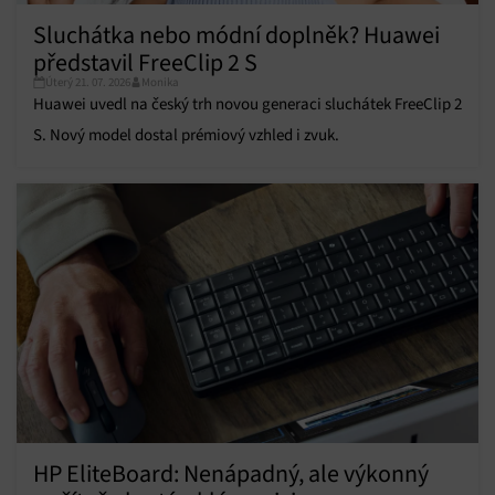
Přiřazování a kombinování údajů z jiných zdrojů
Sluchátka nebo módní doplněk? Huawei
údajů, Propojení různých zařízení, Identifikace
zařízení na základě automaticky přenášených
představil FreeClip 2 S
informací.
Úterý 21. 07. 2026
Monika
Huawei uvedl na český trh novou generaci sluchátek FreeClip 2
Zajištění bezpečnosti, předcházení a zjišťování
S. Nový model dostal prémiový vzhled i zvuk.
podvodů a odstraňování chyb, Poskytování a
Vždy aktivní
zobrazování reklamy a obsahu, Ukládání a sdělování
voleb ochrany osobních údajů.
HP EliteBoard: Nenápadný, ale výkonný