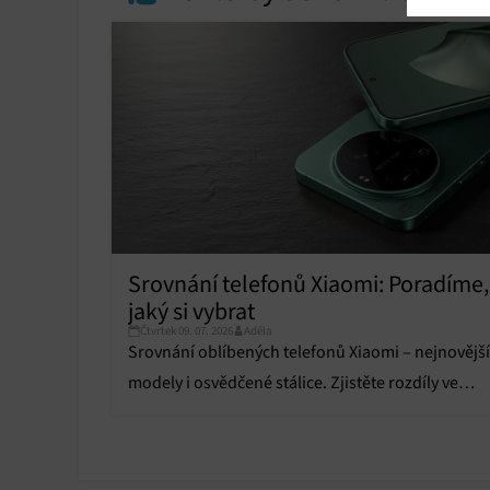
Market
Ukládán
reklam,
persona
profilů
obsahu
Funkce
Přiřazo
zařízen
Zajiště
Srovnání telefonů Xiaomi: Poradíme,
Poskyto
jaký si vybrat
ochrany
Čtvrtek 09. 07. 2026
Adéla
Srovnání oblíbených telefonů Xiaomi – nejnovější
modely i osvědčené stálice. Zjistěte rozdíly ve
výkonu, displeji, fotoaparátech i výdrži baterie.