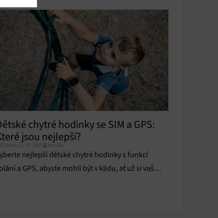
u
u
y aktivní
Dětské chytré hodinky se SIM a GPS:
y aktivní
teré jsou nejlepší?
Čtvrtek 02. 07. 2026
Monika
yberte nejlepší dětské chytré hodinky s funkcí
olání a GPS, abyste mohli být v klidu, ať už si vaše
ítě hraje venku nebo je ve škole.