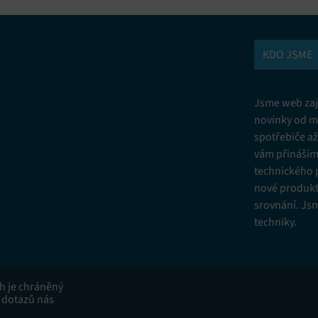
KDO JSME
Jsme web zají
novinky od m
spotřebiče a
vám přinášíme
technického 
nové produkt
srovnání. Js
techniky.
ah je chráněný
 dotazů nás