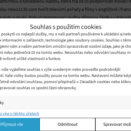
atformou a kanadskou vládou, která má za cíl podporovat inovaci n
u news1130.com tvořit televizní pořady a filmy v angličtině i fran
ucenty a studii. Pokud streamovací služba slíbenou částku v do
Souhlas s použitím cookies
ůže na ní kanadská vláda vymáhat pokuty.
oskytli co nejlepší služby, my a naši partneři používáme k ukládání a/neb
k informacím o zařízeních, technologie jako soubory cookies. Souhlas s těm
a digitálních technologií angažuje dlouhodobě. Kromě podpory pers
giemi nám a našim partnerům umožní zpracovávat osobní údaje, jako je cho
vláda chystá spolupracovat také např. s Googlem nebo Facebookem
ní nebo jedinečná ID na tomto webu. Nesouhlas nebo odvolání souhlasu 
ě ovlivnit určité vlastnosti a funkce.
nancovat vývoj digitální žurnalistiky. Od smlouvy s Netflixem si ka
buje čerstvý vítr do místního mediálně-kulturního sektoru z hledis
m níže vyjádřete souhlas s výše uvedeným nebo proveďte podrobnější
tí. Vaše volby budou použity pouze na tomto webu. Nastavení můžete kdyk
í rozvoj.
včetně odvolání souhlasu, pomocí přepínačů v Zásadách cookies nebo klikn
Spravovat souhlas ve spodní části obrazovky.
iky
e.com
í a/nebo přístup k informacím v zařízení, Porozumění publiku prostřednict
si více o těchto účelech
ik nebo kombinací údajů z různých zdrojů.
Přijmout vše
Odmítnout
Spravovat mož