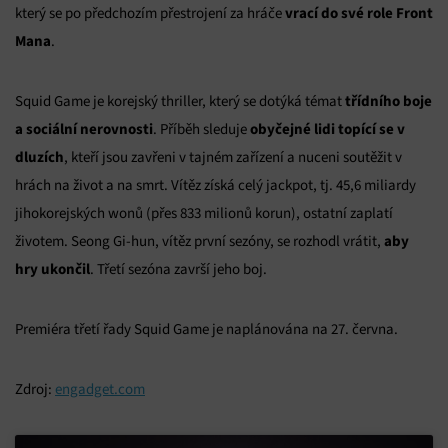
vrací do své role Front
který se po předchozím přestrojení za hráče
Mana
.
třídního boje
Squid Game je korejský thriller, který se dotýká témat
a sociální nerovnosti
obyčejné lidi topící se v
. Příběh sleduje
dluzích
, kteří jsou zavřeni v tajném zařízení a nuceni soutěžit v
hrách na život a na smrt. Vítěz získá celý jackpot, tj. 45,6 miliardy
jihokorejských wonů (přes 833 milionů korun), ostatní zaplatí
aby
životem. Seong Gi-hun, vítěz první sezóny, se rozhodl vrátit,
hry ukončil
. Třetí sezóna završí jeho boj.
Premiéra třetí řady Squid Game je naplánována na 27. června.
Zdroj:
engadget.com