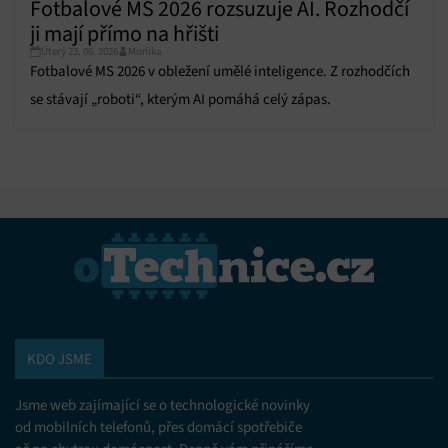
Fotbalové MS 2026 rozsuzuje AI. Rozhodčí
ji mají přímo na hřišti
Úterý 23. 06. 2026
Monika
Fotbalové MS 2026 v obležení umělé inteligence. Z rozhodčích
se stávají „roboti“, kterým AI pomáhá celý zápas.
KDO JSME
Jsme web zajímající se o technologické novinky
od mobilních telefonů, přes domácí spotřebiče