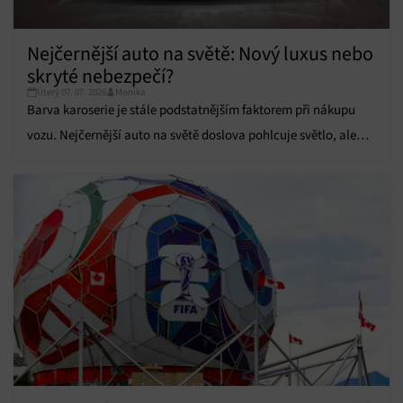
Přiřazování a kombinování údajů z jiných zdrojů
údajů, Propojení různých zařízení, Identifikace
Nejčernější auto na světě: Nový luxus nebo
zařízení na základě automaticky přenášených
skryté nebezpečí?
informací.
Úterý 07. 07. 2026
Monika
Barva karoserie je stále podstatnějším faktorem při nákupu
Zajištění bezpečnosti, předcházení a zjišťování
podvodů a odstraňování chyb, Poskytování a
vozu. Nejčernější auto na světě doslova pohlcuje světlo, ale
Vždy aktivní
zobrazování reklamy a obsahu, Ukládání a sdělování
má i svá proti.
voleb ochrany osobních údajů.