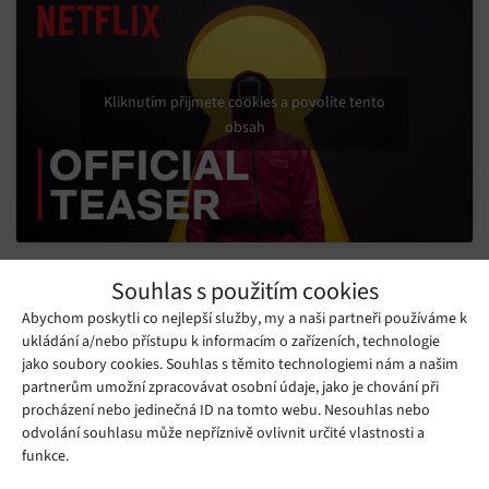
Kliknutím přijmete cookies a povolíte tento
obsah
Mohlo by se vám líbit
Souhlas s použitím cookies
Abychom poskytli co nejlepší služby, my a naši partneři používáme k
ukládání a/nebo přístupu k informacím o zařízeních, technologie
jako soubory cookies. Souhlas s těmito technologiemi nám a našim
partnerům umožní zpracovávat osobní údaje, jako je chování při
procházení nebo jedinečná ID na tomto webu. Nesouhlas nebo
odvolání souhlasu může nepříznivě ovlivnit určité vlastnosti a
funkce.