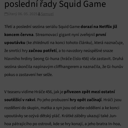
poslední řady Squid Game
Úterý 06. 05. 2025
Samuel
dorazí na Netflix již
Třetí a poslední sezóna seriálu Squid Game
koncem června
první
. Streamovací gigant nyní zveřejnil
upoutávku
(ke zhlédnutí na konci tohoto článku), která naznačuje,
začnou potřetí
že smrtící hry
, a to navzdory neúspěšné snaze
hlavního hrdiny Seong Gi-huna (hráče číslo 456) vše zastavit. Druhá
sezóna skončila napínavým cliffhangerem a naznačila, že Gi-hunův
pokus o zastavení her selže.
přivezen zpět mezi ostatní
V teaseru vidíme Hráče 456, jak je
soutěžící v rakvi
hry opět začínají
. Po jeho probuzení
. Hráči jsou
rozděleni do skupin, matka a syn jsou od sebe odděleni a ke konci
upoutávky se ozývá dětský pláč. Krátké záběry ukazují také Jun-
hoa pátrajícího po ostrově, kde se hry konají, a jeho bratra In-hoa,