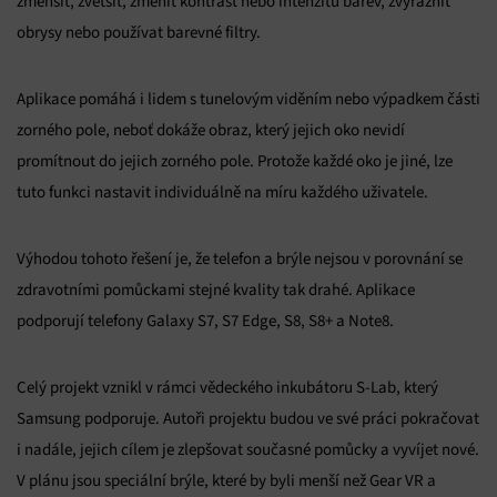
zmenšit, zvětšit, změnit kontrast nebo intenzitu barev, zvýraznit
obrysy nebo používat barevné filtry.
Aplikace pomáhá i lidem s tunelovým viděním nebo výpadkem části
zorného pole, neboť dokáže obraz, který jejich oko nevidí
promítnout do jejich zorného pole. Protože každé oko je jiné, lze
tuto funkci nastavit individuálně na míru každého uživatele.
Výhodou tohoto řešení je, že telefon a brýle nejsou v porovnání se
zdravotními pomůckami stejné kvality tak drahé. Aplikace
podporují telefony Galaxy S7, S7 Edge, S8, S8+ a Note8.
Celý projekt vznikl v rámci vědeckého inkubátoru S-Lab, který
Samsung podporuje. Autoři projektu budou ve své práci pokračovat
i nadále, jejich cílem je zlepšovat současné pomůcky a vyvíjet nové.
V plánu jsou speciální brýle, které by byli menší než Gear VR a