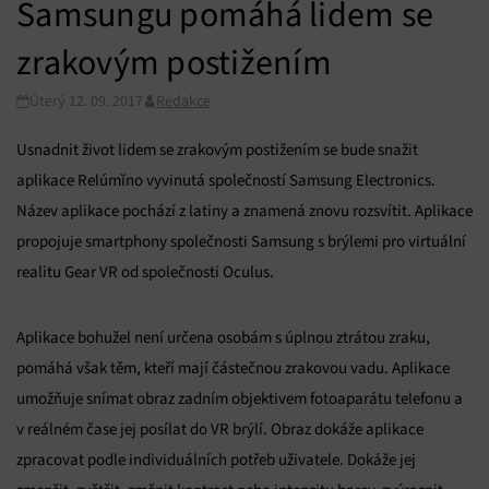
Samsungu pomáhá lidem se
zrakovým postižením
Úterý 12. 09. 2017
Redakce
Usnadnit život lidem se zrakovým postižením se bude snažit
aplikace Relúmĭno vyvinutá společností Samsung Electronics.
Název aplikace pochází z latiny a znamená znovu rozsvítit. Aplikace
propojuje smartphony společnosti Samsung s brýlemi pro virtuální
realitu Gear VR od společnosti Oculus.
Aplikace bohužel není určena osobám s úplnou ztrátou zraku,
pomáhá však těm, kteří mají částečnou zrakovou vadu. Aplikace
umožňuje snímat obraz zadním objektivem fotoaparátu telefonu a
v reálném čase jej posílat do VR brýlí. Obraz dokáže aplikace
zpracovat podle individuálních potřeb uživatele. Dokáže jej