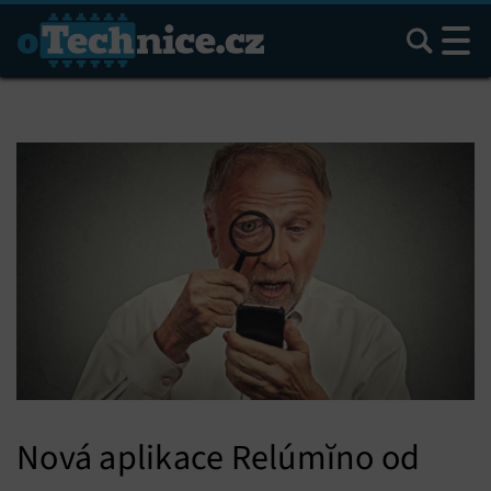
Hledat
Nová aplikace Relúmĭno od