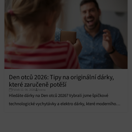
Zajištění bezpečnosti, předcházení a zjišťování
podvodů a odstraňování chyb, Poskytování a
Vždy aktivní
zobrazování reklamy a obsahu, Ukládání a sdělování
voleb ochrany osobních údajů.
Den otců 2026: Tipy na originální dárky,
které zaručeně potěší
Pátek 12. 06. 2026
Ivana
Hledáte dárky na Den otců 2026? Vybrali jsme špičkové
technologické vychytávky a elektro dárky, které moderního
tátu zaručeně potěší.