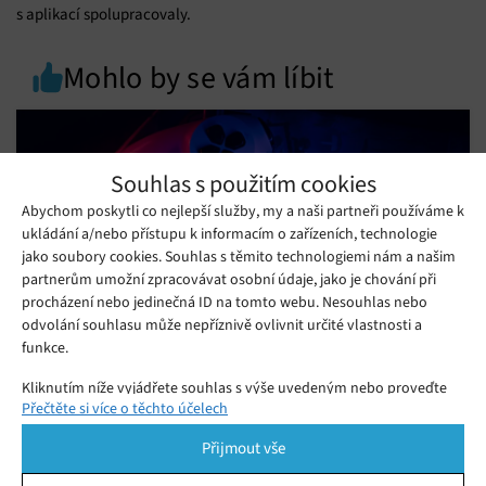
s aplikací spolupracovaly.
Mohlo by se vám líbit
Souhlas s použitím cookies
Abychom poskytli co nejlepší služby, my a naši partneři používáme k
ukládání a/nebo přístupu k informacím o zařízeních, technologie
jako soubory cookies. Souhlas s těmito technologiemi nám a našim
partnerům umožní zpracovávat osobní údaje, jako je chování při
procházení nebo jedinečná ID na tomto webu. Nesouhlas nebo
odvolání souhlasu může nepříznivě ovlivnit určité vlastnosti a
funkce.
Kliknutím níže vyjádřete souhlas s výše uvedeným nebo proveďte
Žádné disky pro PlayStation? Petici
Přečtěte si více o těchto účelech
podrobnější rozhodnutí. Vaše volby budou použity pouze na tomto
podepsalo už přes 335 tisíc lidí
webu. Nastavení můžete kdykoli změnit, včetně odvolání souhlasu,
Čtvrtek 23. 07. 2026
Monika
Přijmout vše
pomocí přepínačů v Zásadách cookies nebo kliknutím na tlačítko
Už žádné fyzické disky pro PlayStation? Hráčům se nelíbí, že si
Spravovat souhlas ve spodní části obrazovky.