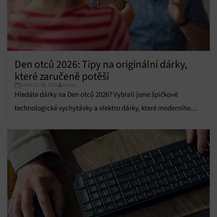
Funkce
Vždy aktivní
Přiřazování a kombinování údajů z jiných zdrojů
údajů, Propojení různých zařízení, Identifikace
zařízení na základě automaticky přenášených
informací.
Den otců 2026: Tipy na originální dárky,
které zaručeně potěší
Zajištění bezpečnosti, předcházení a zjišťování
Pátek 12. 06. 2026
Ivana
podvodů a odstraňování chyb, Poskytování a
Vždy aktivní
Hledáte dárky na Den otců 2026? Vybrali jsme špičkové
zobrazování reklamy a obsahu, Ukládání a sdělování
voleb ochrany osobních údajů.
technologické vychytávky a elektro dárky, které moderního
tátu zaručeně potěší.