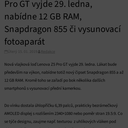
Pro GT vyjde 29. ledna,
nabídne 12 GB RAM,
Snapdragon 855 či vysunovací
fotoaparát
Úterý 15. 01. 2019
Redakce
Nová vlajková loď Lenova Z5 Pro GT vyjde 29. ledna. Lákat bude
především na výkon, nabídne totiž nový čipset Snapdragon 855 a až
12 GB RAM. Kromě toho se zařadí po bok několika dalších
smartphonů s vysunovací přední kamerkou.
Do vínku dostala úhlopříčku 6,39 palců, prakticky bezrámečkový
AMOLED displej s rozlišením 2340×1080 nebo poměr stran 19.5:9. Co
se týče designu, zaujme např. texturou z uhlíkových vláken pod