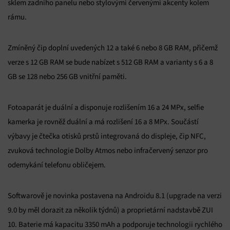
sklem zadního panelu nebo stylovými červenými akcenty kolem
rámu.
Zmíněný čip doplní uvedených 12 a také 6 nebo 8 GB RAM, přičemž
verze s 12 GB RAM se bude nabízet s 512 GB RAM a varianty s 6 a 8
GB se 128 nebo 256 GB vnitřní paměti.
Fotoaparát je duální a disponuje rozlišením 16 a 24 MPx, selfie
kamerka je rovněž duální a má rozlišení 16 a 8 MPx. Součástí
výbavy je čtečka otisků prstů integrovaná do displeje, čip NFC,
zvuková technologie Dolby Atmos nebo infračervený senzor pro
odemykání telefonu obličejem.
Softwarově je novinka postavena na Androidu 8.1 (upgrade na verzi
9.0 by měl dorazit za několik týdnů) a proprietární nadstavbě ZUI
10. Baterie má kapacitu 3350 mAh a podporuje technologii rychlého