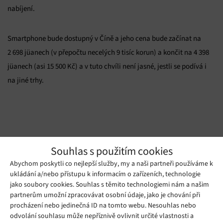
nabíjení.
Smartphone bude dostupný v Číně a jeho cena bude začínat na
2 698 jüanech (v přepočtu necelých 9 tisíc korun) a končit na 4 398
jüanech (asi 15 500 Kč) a v tuto chvíli není jasné, jestli se podívá i
na jiné trhy.
Zdroj: phonearena.com, mysmartprice.com
Souhlas s použitím cookies
Abychom poskytli co nejlepší služby, my a naši partneři používáme k
Mohlo by se vám líbit
ukládání a/nebo přístupu k informacím o zařízeních, technologie
jako soubory cookies. Souhlas s těmito technologiemi nám a našim
partnerům umožní zpracovávat osobní údaje, jako je chování při
procházení nebo jedinečná ID na tomto webu. Nesouhlas nebo
odvolání souhlasu může nepříznivě ovlivnit určité vlastnosti a