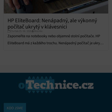
HP EliteBoard: Nenápadný, ale výkonný
počítač ukrytý v klávesnici
Čtvrtek 25. 06. 2026
Monika
Zapomeňte na notebooky nebo objemné stolní počítače. HP
EliteBoard má z každého trochu. Nenápadný počítač je ukrytý
přímo v klávesnici.
KDO JSME