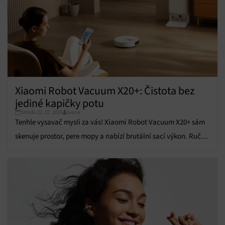
obsahu.
Funkce
Vždy aktivní
Přiřazování a kombinování údajů z jiných zdrojů
údajů, Propojení různých zařízení, Identifikace
zařízení na základě automaticky přenášených
informací.
Xiaomi Robot Vacuum X20+: Čistota bez
Zajištění bezpečnosti, předcházení a zjišťování
jediné kapičky potu
podvodů a odstraňování chyb, Poskytování a
Vždy aktivní
zobrazování reklamy a obsahu, Ukládání a sdělování
Středa 22. 07. 2026
Ivana
voleb ochrany osobních údajů.
Tenhle vysavač myslí za vás! Xiaomi Robot Vacuum X20+ sám
skenuje prostor, pere mopy a nabízí brutální sací výkon. Ruční
úklid je minulostí!