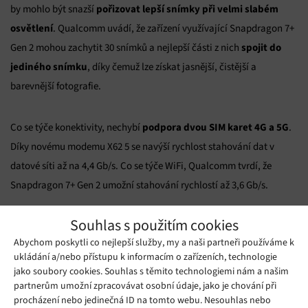
pořizovat lepší snímky při velmi slabém
by mohlo být snazší
osvětlení
. Qualcomm uvádí, že zařízení využívající Snapdragon 7+
spojit do
Gen 2 mohou zachytit 30 snímků a nejlepší části z nich
jediného snímku
, díky čemuž lze získat jasnější, čistější a
barevnější fotografie.
podpora dvou SIM karet 4G a 5G
Co se týče konektivity, nechybí
.
Díky novému modemu X62 5 se navýší rychlost stahování dat v
datové síti až na 4,4 Gb/s. Co se týče WiFi, Qualcomm tvrdí, že
Snapdragon 7+ Gen 2 umožní stahování rychlostí až 3,6 Gb/s.
Souhlas s použitím cookies
Zdroj:
engadget.com
Abychom poskytli co nejlepší služby, my a naši partneři používáme k
ukládání a/nebo přístupu k informacím o zařízeních, technologie
Mohlo by se vám líbit
jako soubory cookies. Souhlas s těmito technologiemi nám a našim
partnerům umožní zpracovávat osobní údaje, jako je chování při
procházení nebo jedinečná ID na tomto webu. Nesouhlas nebo