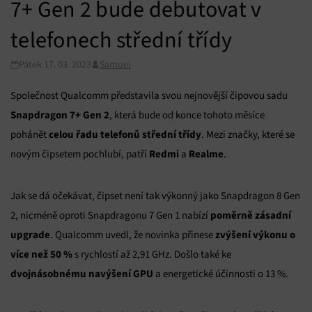
7+ Gen 2 bude debutovat v
telefonech střední třídy
Pátek 17. 03. 2023
Samuel
Společnost Qualcomm představila svou nejnovější čipovou sadu
Snapdragon 7+ Gen 2
, která bude od konce tohoto měsíce
celou řadu telefonů střední třídy
pohánět
. Mezi značky, které se
Redmi
Realme
novým čipsetem pochlubí, patří
a
.
Jak se dá očekávat, čipset není tak výkonný jako Snapdragon 8 Gen
poměrně zásadní
2, nicméně oproti Snapdragonu 7 Gen 1 nabízí
upgrade
zvýšení výkonu o
. Qualcomm uvedl, že novinka přinese
více než 50 %
s rychlostí až 2,91 GHz. Došlo také ke
dvojnásobnému navýšení GPU
a energetické účinnosti o 13 %.