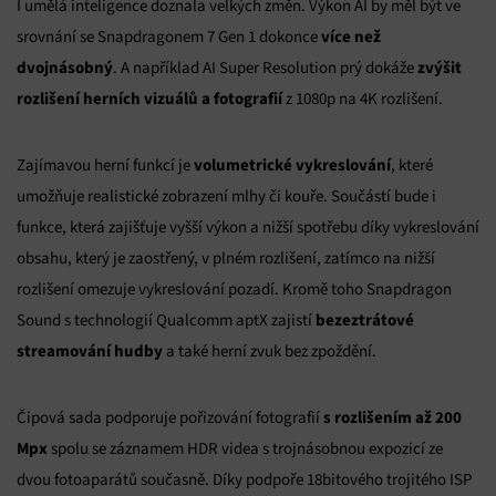
I umělá inteligence doznala velkých změn. Výkon AI by měl být ve
více než
srovnání se Snapdragonem 7 Gen 1 dokonce
dvojnásobný
zvýšit
. A například AI Super Resolution prý dokáže
rozlišení herních vizuálů a fotografií
z 1080p na 4K rozlišení.
volumetrické vykreslování
Zajímavou herní funkcí je
, které
umožňuje realistické zobrazení mlhy či kouře. Součástí bude i
funkce, která zajišťuje vyšší výkon a nižší spotřebu díky vykreslování
obsahu, který je zaostřený, v plném rozlišení, zatímco na nižší
rozlišení omezuje vykreslování pozadí. Kromě toho Snapdragon
bezeztrátové
Sound s technologií Qualcomm aptX zajistí
streamování hudby
a také herní zvuk bez zpoždění.
s rozlišením až 200
Čipová sada podporuje pořizování fotografií
Mpx
spolu se záznamem HDR videa s trojnásobnou expozicí ze
dvou fotoaparátů současně. Díky podpoře 18bitového trojitého ISP