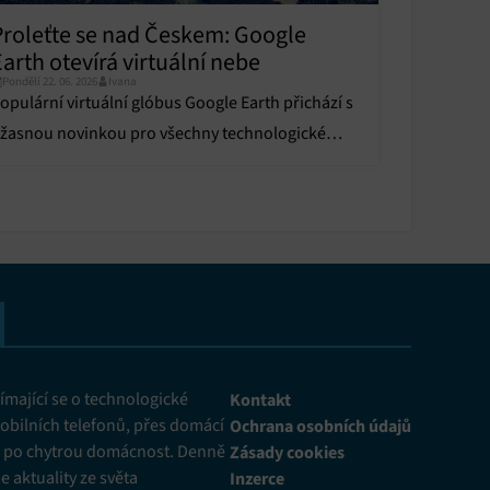
Proleťte se nad Českem: Google
arth otevírá virtuální nebe
Pondělí 22. 06. 2026
Ivana
opulární virtuální glóbus Google Earth přichází s
žasnou novinkou pro všechny technologické
adšence a fanoušky letectví.
mající se o technologické
Kontakt
obilních telefonů, přes domácí
Ochrana osobních údajů
ž po chytrou domácnost. Denně
Zásady cookies
 aktuality ze světa
Inzerce