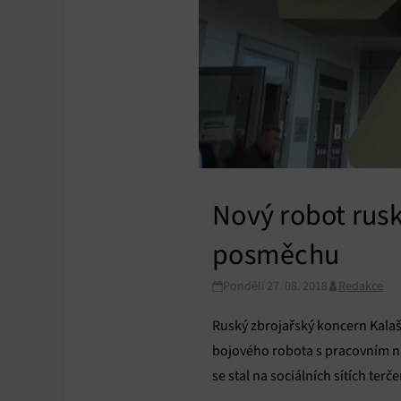
Nový robot rusk
posměchu
Pondělí 27. 08. 2018
Redakce
Ruský zbrojařský koncern Kalaš
bojového robota s pracovním náz
se stal na sociálních sítích te