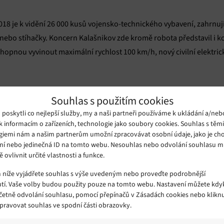
8 je k vidění 26 000 kusů vojensko-technického vybavení, zahrnují
y nebo stíhačky. Koncern Kalašnikov zde kromě robota představil i 
hopnou vyvinout maximální rychlost 100 km/h, nový civilní elektr
Souhlas s použitím cookies
oskytli co nejlepší služby, my a naši partneři používáme k ukládání a/neb
k informacím o zařízeních, technologie jako soubory cookies. Souhlas s těm
giemi nám a našim partnerům umožní zpracovávat osobní údaje, jako je cho
ní nebo jedinečná ID na tomto webu. Nesouhlas nebo odvolání souhlasu 
ě ovlivnit určité vlastnosti a funkce.
m níže vyjádřete souhlas s výše uvedeným nebo proveďte podrobnější
tí. Vaše volby budou použity pouze na tomto webu. Nastavení můžete kdyk
včetně odvolání souhlasu, pomocí přepínačů v Zásadách cookies nebo klikn
Spravovat souhlas ve spodní části obrazovky.