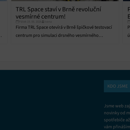
TRL Space staví v Brně revoluční
vesmírné centrum!
E
Pátek 19. 06. 2026
Ivana
Firma TRL Space otevírá v Brně špičkové testovací
P
centrum pro simulaci drsného vesmírného
ú
prostředí za miliony.
n
KDO JSME
Jsme web zají
novinky od m
spotřebiče a
vám přinášíme