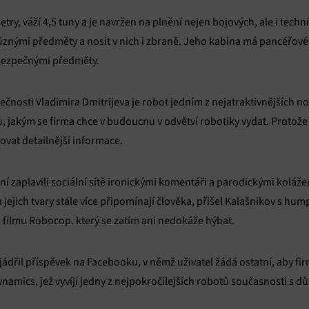
try, váží 4,5 tuny a je navržen na plnění nejen bojových, ale i tech
znými předměty a nosit v nich i zbraně. Jeho kabina má pancéřové s
ebezpečnými předměty.
ečnosti Vladimira Dmitrijeva je robot jedním z nejatraktivnějších 
 jakým se firma chce v budoucnu v odvětví robotiky vydat. Protože j
ovat detailnější informace.
 zaplavili sociální sítě ironickými komentáři a parodickými kolážem
a jejich tvary stále více připomínají člověka, přišel Kalašnikov s h
filmu Robocop. který se zatím ani nedokáže hýbat.
jádřil příspěvek na Facebooku, v němž uživatel žádá ostatní, aby f
amics, jež vyvíjí jedny z nejpokročilejších robotů současnosti s d