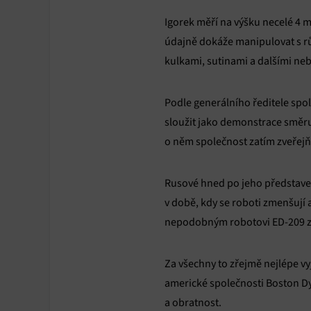
Igorek měří na výšku necelé 4 me
údajně dokáže manipulovat s rů
kulkami, sutinami a dalšími n
Podle generálního ředitele spol
sloužit jako demonstrace směru,
o něm společnost zatím zveřejň
Rusové hned po jeho představení
v době, kdy se roboti zmenšují 
nepodobným robotovi ED-209 z 
Za všechny to zřejmě nejlépe vy
americké společnosti Boston Dyn
a obratnost.