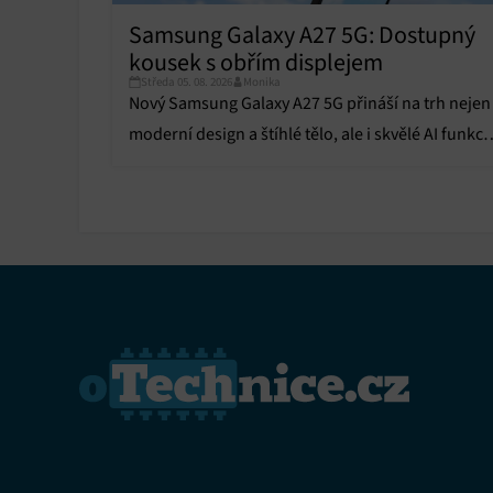
Samsung Galaxy A27 5G: Dostupný
kousek s obřím displejem
Středa 05. 08. 2026
Monika
Nový Samsung Galaxy A27 5G přináší na trh nejen
moderní design a štíhlé tělo, ale i skvělé AI funkce
a precizní displej za dostupnou cenu.