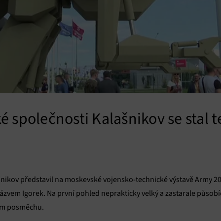
é společnosti Kalašnikov se stal 
nikov představil na moskevské vojensko-technické výstavě Army 20
vem Igorek. Na první pohled neprakticky velký a zastarale působící
rčem posměchu.