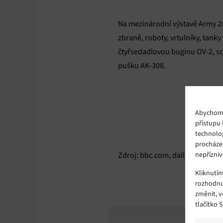
Na mezinárodní výstavě Army 201
zbraně, roboty, vrtulníky, tank
čtyřsedadlovou buginu OV-2, sc
pušku AK-308.
Abychom p
přístupu 
technolo
procháze
nepřízniv
Zdroj: bbc.com, dailymail.co.uk
Kliknutí
rozhodnu
změnit, 
tlačítko 