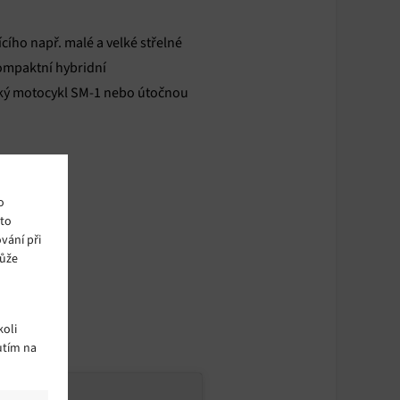
cího např. malé a velké střelné
kompaktní hybridní
ický motocykl SM-1 nebo útočnou
o
ito
vání při
může
oli
utím na