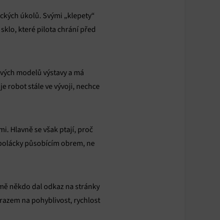
nických úkolů. Svými „klepety“
klo, které pilota chrání před
nových modelů výstavy a má
e robot stále ve vývoji, nechce
i. Hlavně se však ptají, proč
umpolácky působícím obrem, ne
irmě někdo dal odkaz na stránky
ůrazem na pohyblivost, rychlost