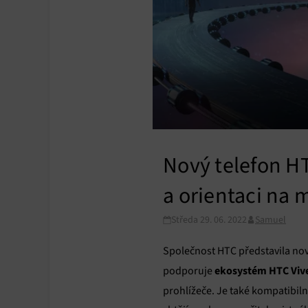
Nový telefon H
a orientaci na
Středa 29. 06. 2022
Samuel
Společnost HTC představila nov
ekosystém HTC Viv
podporuje
prohlížeče. Je také kompatibil