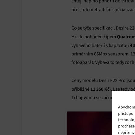
chtějí naplno ponořit do virtuáln
přes tuto netradiční specializac
Co se týče specifikací, Desire 
Qualcom
Hz. Je poháněn čipem
4 
vybaveno baterií s kapacitou
primárním 65Mpx senzorem, 13
fotoaparát. Výbava to tedy roz
Ceny modelu Desire 22 Pro jsou
11 350 Kč
přibližně
). Lze tedy 
Tchaj-wanu se začne prodávat 1.
Abychom p
přístupu 
technolo
procháze
nepřízniv