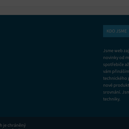
KDO JSME
Jsme web zají
novinky od m
spotřebiče a
vám přinášíme
technického 
nové produkt
srovnání. Js
techniky.
ah je chráněný