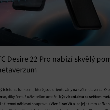
TC Desire 22 Pro nabízí skvělý p
 metaverzum
ý telefon s funkcemi, které jsou orientovány na svět metaverza. O 
erse
být v kontaktu se světem met
, díky čemuž uživatelům umožní
Vive Flow VR
ní s firemní náhlavní soupravou
a lze jej s tímto zaříz