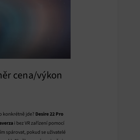
oměr cena/výkon
Desire 22 Pro
co konkrétně jde?
averza
i bez VR zařízení pomocí
ením spárovat, pokud se uživatelé