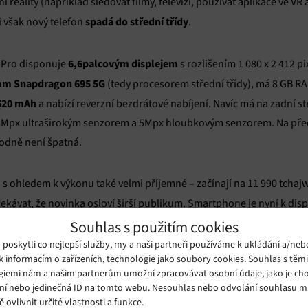
í reality (například sledovat filmy, televizi, používat aplikace ve VR 
spadá do střední třídy
i však nový telefon
.
6,6palcovým displejem
22 Pro disponuje
s rozlišením 1 080 x 2 412 p
m Snapdragon 695
5G
(tedy procesorem střední třídy), má 8 GB RAM
520 mAh
a nabízí reverzní bezdrátové nabíjení. Navíc má na zadní s
Mpx ultraširokým senzorem a 5Mpx hloubkovým senzorem. Na pře
hodně není špatná.
 s ohledem k výkonu také velmi příjemné – začínají na 11 990 tcha
očekávat, že novinka osloví širší publikum. Smartphone je nyní k di
 července, ve Velké Británii od 1. srpna.
Souhlas s použitím cookies
oskytli co nejlepší služby, my a naši partneři používáme k ukládání a/neb
k informacím o zařízeních, technologie jako soubory cookies. Souhlas s těm
giemi nám a našim partnerům umožní zpracovávat osobní údaje, jako je cho
ní nebo jedinečná ID na tomto webu. Nesouhlas nebo odvolání souhlasu 
ě ovlivnit určité vlastnosti a funkce.