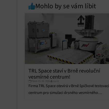
Mohlo by se vám líbit
Zajiště
Poskyto
ochrany
TRL Space staví v Brně revoluční
vesmírné centrum!
Pátek 19. 06. 2026
Ivana
Firma TRL Space otevírá v Brně špičkové testovac
centrum pro simulaci drsného vesmírného
prostředí za miliony.