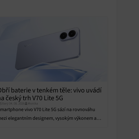
y aktivní
bří baterie v tenkém těle: vivo uvádí
a český trh V70 Lite 5G
Úterý 04. 08. 2026
Monika
martphone vivo V70 Lite 5G sází na rovnováhu
ezi elegantním designem, vysokým výkonem a
ostupnou cenou.