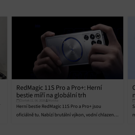
ní bezpečnosti, předcházení a zjišťování podvodů a odstraňování chyb,
vání a zobrazování reklamy a obsahu, Ukládání a sdělování voleb
Vžd
 osobních údajů.
RedMagic 11S Pro a Pro+: Herní
O
bestie míří na globální trh
n
Čtvrtek 11. 06. 2026
Monika
í
Herní bestie RedMagic 11S Pro a Pro+ jsou
S
oficiálně tu. Nabízí brutální výkon, vodní chlazení a
m
čistý displej. Jaké jsou jejich parametry?
d