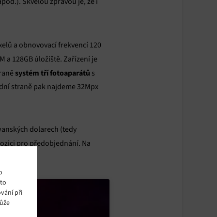
apod.). Skvělou zprávou je, že i
ixelů a obnovovací frekvencí 120
 a 128GB úložiště. Zařízení je
systém tří fotoaparátů
traně
s
dní straně pak najdeme 32Mpx
jwanských dolarech (tedy
spozici pro předobjednání. Na
o
ito
vání při
může