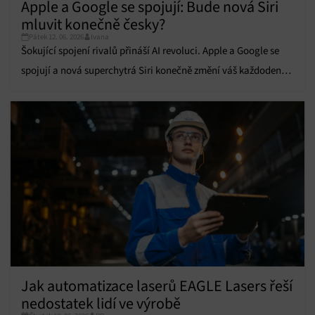
Apple a Google se spojují: Bude nová Siri
Přiřazování a kombinování údajů z jiných zdrojů
údajů, Propojení různých zařízení, Identifikace
mluvit konečně česky?
zařízení na základě automaticky přenášených
Pátek 12. 06. 2026
Ivana
informací.
Šokující spojení rivalů přináší AI revoluci. Apple a Google se
spojují a nová superchytrá Siri konečně změní váš každodenní
Zajištění bezpečnosti, předcházení a zjišťování
podvodů a odstraňování chyb, Poskytování a
život.
Vždy aktivní
zobrazování reklamy a obsahu, Ukládání a sdělování
voleb ochrany osobních údajů.
Jak automatizace laserů EAGLE Lasers řeší
nedostatek lidí ve výrobě