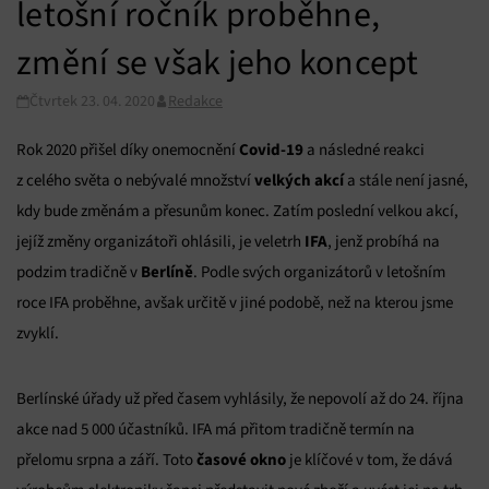
letošní ročník proběhne,
změní se však jeho koncept
Čtvrtek 23. 04. 2020
Redakce
Covid-19
Rok 2020 přišel díky onemocnění
a následné reakci
velkých akcí
z celého světa o nebývalé množství
a stále není jasné,
kdy bude změnám a přesunům konec. Zatím poslední velkou akcí,
IFA
jejíž změny organizátoři ohlásili, je veletrh
, jenž probíhá na
Berlíně
podzim tradičně v
. Podle svých organizátorů v letošním
roce IFA proběhne, avšak určitě v jiné podobě, než na kterou jsme
zvyklí.
Berlínské úřady už před časem vyhlásily, že nepovolí až do 24. října
akce nad 5 000 účastníků. IFA má přitom tradičně termín na
časové okno
přelomu srpna a září. Toto
je klíčové v tom, že dává