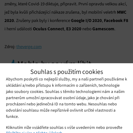
změny, které Covid-19 diktuje, připravit. První opravdu velkou akcí,
MWC
jež byla kvůli přicházející nákaze zrušena, byl mobilní veletrh
2020
Google I/O 2020
Facebook F8
. Zrušeny pak byly i konference
,
Oculus Connect
E3 2020
Gamescom
i herní události
,
nebo
.
Zdroj:
theverge.com
Mohlo by se vám líbit
Souhlas s použitím cookies
Abychom poskytli co nejlepší služby, my a naši partneři používáme k
ukládání a/nebo přístupu k informacím o zařízeních, technologie
jako soubory cookies. Souhlas s těmito technologiemi nám a našim
partnerům umožní zpracovávat osobní údaje, jako je chování při
procházení nebo jedinečná ID na tomto webu. Nesouhlas nebo
odvolání souhlasu může nepříznivě ovlivnit určité vlastnosti a
funkce.
Kliknutím níže vyjádřete souhlas s výše uvedeným nebo proveďte