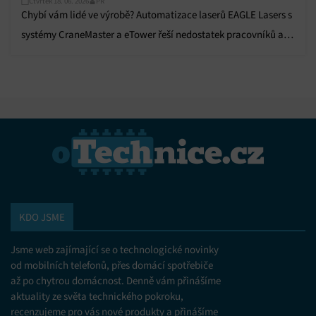
Čtvrtek 18. 06. 2026
PR
Chybí vám lidé ve výrobě? Automatizace laserů EAGLE Lasers s
systémy CraneMaster a eTower řeší nedostatek pracovníků a
zvyšuje efektivitu výroby.
KDO JSME
Jsme web zajímající se o technologické novinky
od mobilních telefonů, přes domácí spotřebiče
až po chytrou domácnost. Denně vám přinášíme
aktuality ze světa technického pokroku,
recenzujeme pro vás nové produkty a přinášíme