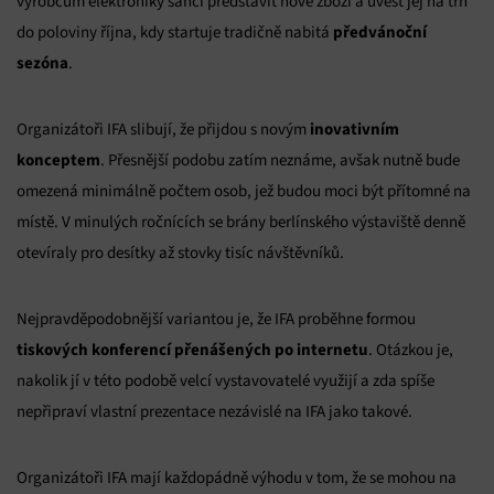
výrobcům elektroniky šanci představit nové zboží a uvést jej na trh
předvánoční
do poloviny října, kdy startuje tradičně nabitá
sezóna
.
inovativním
Organizátoři IFA slibují, že přijdou s novým
konceptem
. Přesnější podobu zatím neznáme, avšak nutně bude
omezená minimálně počtem osob, jež budou moci být přítomné na
místě. V minulých ročnících se brány berlínského výstaviště denně
otevíraly pro desítky až stovky tisíc návštěvníků.
Nejpravděpodobnější variantou je, že IFA proběhne formou
tiskových konferencí přenášených po internetu
. Otázkou je,
nakolik jí v této podobě velcí vystavovatelé využijí a zda spíše
nepřipraví vlastní prezentace nezávislé na IFA jako takové.
Organizátoři IFA mají každopádně výhodu v tom, že se mohou na