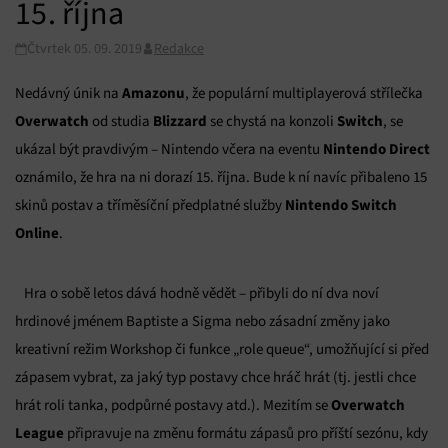
15. října
Čtvrtek 05. 09. 2019
Redakce
Amazonu
Nedávný únik na
, že populární multiplayerová střílečka
Overwatch
Blizzard
Switch
od studia
se chystá na konzoli
, se
Nintendo Direct
ukázal být pravdivým – Nintendo včera na eventu
oznámilo, že hra na ni dorazí 15. října. Bude k ní navíc přibaleno 15
Nintendo Switch
skinů postav a tříměsíční předplatné služby
Online
.
Hra o sobě letos dává hodně vědět – přibyli do ní dva noví
hrdinové jménem Baptiste a Sigma nebo zásadní změny jako
kreativní režim Workshop či funkce „role queue“, umožňující si před
zápasem vybrat, za jaký typ postavy chce hráč hrát (tj. jestli chce
Overwatch
hrát roli tanka, podpůrné postavy atd.). Mezitím se
League
připravuje na změnu formátu zápasů pro příští sezónu, kdy