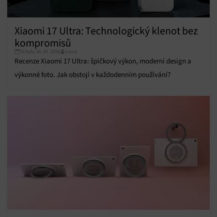
Funkce
Vždy aktivní
Přiřazování a kombinování údajů z jiných zdrojů
údajů, Propojení různých zařízení, Identifikace
Xiaomi 17 Ultra: Technologický klenot bez
zařízení na základě automaticky přenášených
kompromisů
informací.
Středa 24. 06. 2026
Ivana
Recenze Xiaomi 17 Ultra: špičkový výkon, moderní design a
Zajištění bezpečnosti, předcházení a zjišťování
podvodů a odstraňování chyb, Poskytování a
výkonné foto. Jak obstojí v každodenním používání?
Vždy aktivní
zobrazování reklamy a obsahu, Ukládání a sdělování
voleb ochrany osobních údajů.