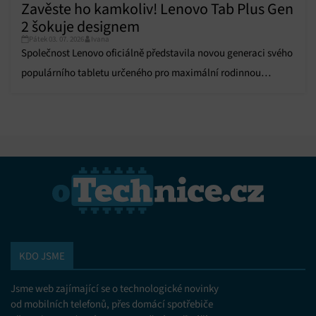
Zavěste ho kamkoliv! Lenovo Tab Plus Gen
2 šokuje designem
Pátek 03. 07. 2026
Ivana
Společnost Lenovo oficiálně představila novou generaci svého
populárního tabletu určeného pro maximální rodinnou
zábavu. Novinka Lenovo Tab Plus Gen 2 zaujme na první
pohled promyšlenou konstrukcí s jedinečným otočným
prvkem. Tento unikátní 360° integrovaný stojánek umožňuje
uživatelům zařízení snadno opřít, stabilně…
KDO JSME
Jsme web zajímající se o technologické novinky
od mobilních telefonů, přes domácí spotřebiče