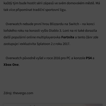
každý tým bude hostit sérii zápasů ve svém domovském městě. Má
tak více připomínat tradiční sportovní ligu.
Overwatch nebude první hrou Blizzardu na Switch – na konci
loňského roku na konzoli vyšlo Diablo 3. Loni na ni také dorazila
Fortnite
další populární online multiplayerovka
a tento žánr zde
zastupuje i exkluzivita Splatoon 2 z roku 2017.
PS4
Overwatch původně vyšel v roce 2016 pro PC a konzole
a
Xbox One
.
Zdroj: theverge.com