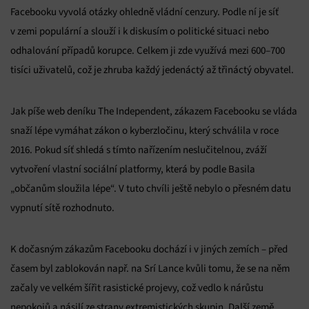
Facebooku vyvolá otázky ohledně vládní cenzury. Podle ní je síť
v zemi populární a slouží i k diskusím o politické situaci nebo
odhalování případů korupce. Celkem ji zde využívá mezi 600–700
tisíci uživatelů, což je zhruba každý jedenáctý až třináctý obyvatel.
Jak píše web deníku The Independent, zákazem Facebooku se vláda
snaží lépe vymáhat zákon o kyberzločinu, který schválila v roce
2016. Pokud síť shledá s tímto nařízením neslučitelnou, zváží
vytvoření vlastní sociální platformy, která by podle Basila
„občanům sloužila lépe“. V tuto chvíli ještě nebylo o přesném datu
vypnutí sítě rozhodnuto.
K dočasným zákazům Facebooku dochází i v jiných zemích – před
časem byl zablokován např. na Srí Lance kvůli tomu, že se na něm
začaly ve velkém šířit rasistické projevy, což vedlo k nárůstu
nepokojů a násilí ze strany extremistických skupin. Další země