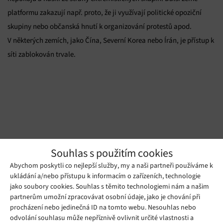
platformu zakazují např. proto, že ji využívají politické opoziční
skupiny nebo občanská hnutí k organizování protestů apod.
V některých zemích, jako Čína, Severní Korea nebo Írán, je přístup k
síti zablokován trvale.
Zdroj: theverge.com, independent.co.uk, abc.net.au
Souhlas s použitím cookies
Abychom poskytli co nejlepší služby, my a naši partneři používáme k
Mohlo by se vám líbit
ukládání a/nebo přístupu k informacím o zařízeních, technologie
jako soubory cookies. Souhlas s těmito technologiemi nám a našim
partnerům umožní zpracovávat osobní údaje, jako je chování při
procházení nebo jedinečná ID na tomto webu. Nesouhlas nebo
odvolání souhlasu může nepříznivě ovlivnit určité vlastnosti a