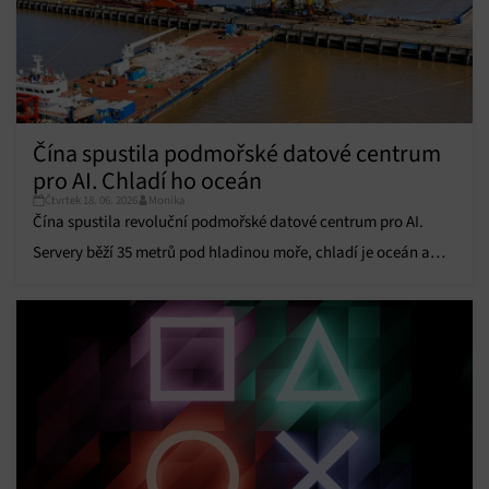
Funkce
Vždy aktivní
Přiřazování a kombinování údajů z jiných zdrojů
údajů, Propojení různých zařízení, Identifikace
zařízení na základě automaticky přenášených
informací.
Čína spustila podmořské datové centrum
pro AI. Chladí ho oceán
Zajištění bezpečnosti, předcházení a zjišťování
Čtvrtek 18. 06. 2026
Monika
podvodů a odstraňování chyb, Poskytování a
Vždy aktivní
Čína spustila revoluční podmořské datové centrum pro AI.
zobrazování reklamy a obsahu, Ukládání a sdělování
voleb ochrany osobních údajů.
Servery běží 35 metrů pod hladinou moře, chladí je oceán a
napájí větrná elektrárna.