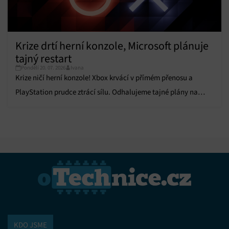
Krize drtí herní konzole, Microsoft plánuje
tajný restart
Pondělí 20. 07. 2026
Ivana
Krize ničí herní konzole! Xbox krvácí v přímém přenosu a
PlayStation prudce ztrácí sílu. Odhalujeme tajné plány na
restart celého byznysu.
KDO JSME