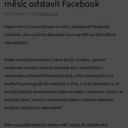
měsíc odstavit Facebook
Čtvrtek 31. 05. 2018
Redakce
Papua-Nová Guinea plánuje na měsíc zablokovat Facebook.
Odstávky chce využít ke zkoumání vlivu největší sociální sítě na
obyvatelstvo.
Podle ministra komunikací Sama Basila úřadům „zavření“
Facebooku umožní nasbírat dostatek dat k identifikaci a
následnému odstranění falešných účtů, účtů nahrávajících na
platformu pornografické materiály a účtů, z nichž uživatelé na síť
posílají falešné, pomlouvačné nebo zavádějící informace. Dodal, že
dočasný zákaz „umožní opravdovým lidem s reálnou identitou
používat sociální síť odpovědně“.
Web australské televizní stanice ABC soudí, že zablokování