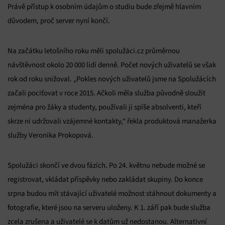
Právě přístup k osobním údajům o studiu bude zřejmě hlavním
důvodem, proč server nyní končí.
Na začátku letošního roku měli spolužáci.cz průměrnou
návštěvnost okolo 20 000 lidí denně. Počet nových uživatelů se však
rok od roku snižoval. „Pokles nových uživatelů jsme na Spolužácích
začali pociťovat v roce 2015. Ačkoli měla služba původně sloužit
zejména pro žáky a studenty, používali ji spíše absolventi, kteří
skrze ni udržovali vzájemné kontakty,“ řekla produktová manažerka
služby Veronika Prokopová.
Spolužáci skončí ve dvou fázích. Po 24. květnu nebude možné se
registrovat, vkládat příspěvky nebo zakládat skupiny. Do konce
srpna budou mít stávající uživatelé možnost stáhnout dokumenty a
fotografie, které jsou na serveru uloženy. K 1. září pak bude služba
zcela zrušena a uživatelé se k datům už nedostanou. Alternativní