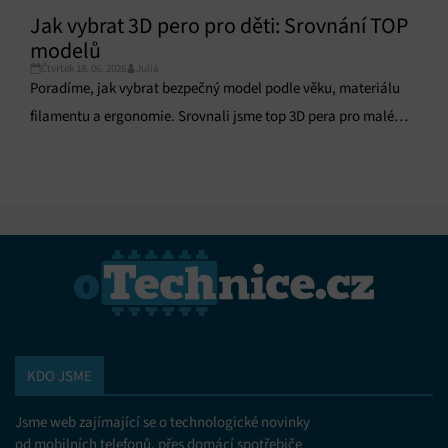
Jak vybrat 3D pero pro děti: Srovnání TOP
modelů
Čtvrtek 18. 06. 2026
Julia
Poradíme, jak vybrat bezpečný model podle věku, materiálu
filamentu a ergonomie. Srovnali jsme top 3D pera pro malé
tvůrce!
KDO JSME
Jsme web zajímající se o technologické novinky
od mobilních telefonů, přes domácí spotřebiče