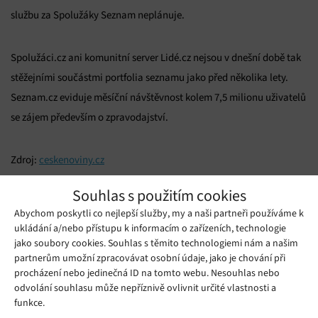
službu za Spolužáky Seznam neplánuje.
Spolužáci.cz ani komunitní server Lidé.cz nejsou v dnešní době tak
stěžejními součástmi portfolia seznamu jako před několika lety.
Seznam.cz eviduje měsíční návštěvnost kolem 7,5 milionu uživatelů
se zájem především o zpravodajství.
Zdroj:
ceskenoviny.cz
Souhlas s použitím cookies
Mohlo by se vám líbit
Abychom poskytli co nejlepší služby, my a naši partneři používáme k
ukládání a/nebo přístupu k informacím o zařízeních, technologie
jako soubory cookies. Souhlas s těmito technologiemi nám a našim
partnerům umožní zpracovávat osobní údaje, jako je chování při
procházení nebo jedinečná ID na tomto webu. Nesouhlas nebo
odvolání souhlasu může nepříznivě ovlivnit určité vlastnosti a
funkce.