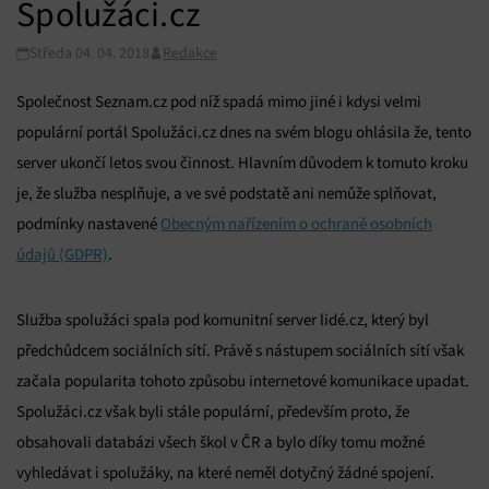
Spolužáci.cz
Středa 04. 04. 2018
Redakce
Společnost Seznam.cz pod níž spadá mimo jiné i kdysi velmi
populární portál Spolužáci.cz dnes na svém blogu ohlásila že, tento
server ukončí letos svou činnost. Hlavním důvodem k tomuto kroku
je, že služba nesplňuje, a ve své podstatě ani nemůže splňovat,
podmínky nastavené
Obecným nařízením o ochraně osobních
údajů (GDPR)
.
Služba spolužáci spala pod komunitní server lidé.cz, který byl
předchůdcem sociálních sítí. Právě s nástupem sociálních sítí však
začala popularita tohoto způsobu internetové komunikace upadat.
Spolužáci.cz však byli stále populární, především proto, že
obsahovali databázi všech škol v ČR a bylo díky tomu možné
vyhledávat i spolužáky, na které neměl dotyčný žádné spojení.