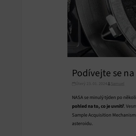
Podívejte se na
Úterý 23. 01. 2024
Samuel
NASA se minulý týden po někol
pohled na to, co je uvnitř
. Ves
Sample Acquisition Mechanism) 
asteroidu.