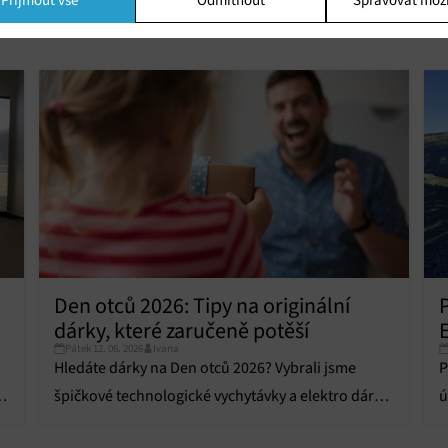
Přijmout vše
Odmítnout
Spravovat mož
ing
í a/nebo přístup k informacím v zařízení, Použití omezených údajů k výběr
 Vytváření profilů pro personalizovanou reklamu, Používání profilů k výběr
lizované reklamy, Vytváření profilů pro personalizovaný obsah, Používání
 pro výběr personalizovaného obsahu, Použití omezených údajů k výběru
.
Vžd
vání a kombinování údajů z jiných zdrojů údajů, Propojení různých
í, Identifikace zařízení na základě automaticky přenášených informací.
ní bezpečnosti, předcházení a zjišťování podvodů a odstraňování chyb,
vání a zobrazování reklamy a obsahu, Ukládání a sdělování voleb
Vžd
Den otců 2026: Tipy na originální
 osobních údajů.
dárky, které zaručeně potěší
E
Pátek 12. 06. 2026
Ivana
Hledáte dárky na Den otců 2026? Vybrali jsme
P
špičkové technologické vychytávky a elektro dárky,
ú
které moderního tátu zaručeně potěší.
n