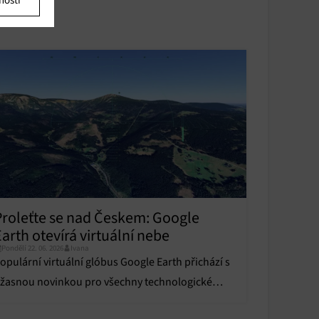
nosti
u
u
y aktivní
y aktivní
Proleťte se nad Českem: Google
arth otevírá virtuální nebe
Pondělí 22. 06. 2026
Ivana
opulární virtuální glóbus Google Earth přichází s
žasnou novinkou pro všechny technologické
adšence a fanoušky letectví.