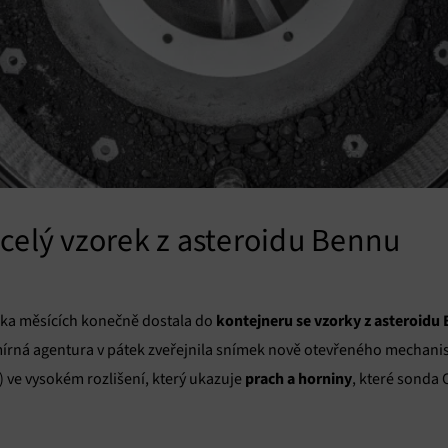
 celý vzorek z asteroidu Bennu
kontejneru se vzorky z asteroidu
ika měsících konečně dostala do
mírná agentura v pátek zveřejnila snímek nově otevřeného mechan
prach a horniny
ve vysokém rozlišení, který ukazuje
, které sonda