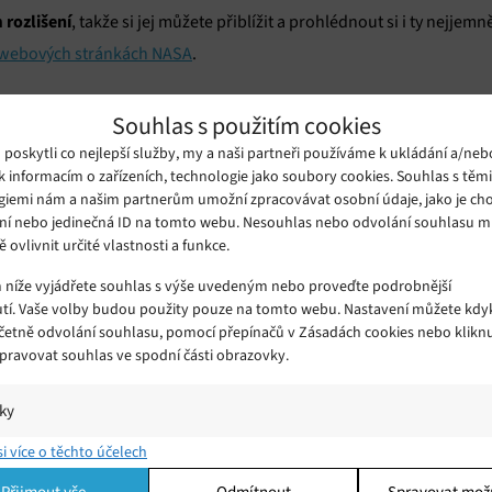
 rozlišení
, takže si jej můžete přiblížit a prohlédnout si i ty nejjemn
webových stránkách NASA
.
žství materiálu
, s nímž mohou pracovat, a jak již v září uvedla čl
Souhlas s použitím cookies
užít mikroanalytické techniky, aby ho podle vlastních slov rozebral
oskytli co nejlepší služby, my a naši partneři používáme k ukládání a/neb
k informacím o zařízeních, technologie jako soubory cookies. Souhlas s těm
zdrojem informací o
odhaduje na přibližně 4,5 miliardy let, může být
giemi nám a našim partnerům umožní zpracovávat osobní údaje, jako je cho
jevily stavební kameny života
.
ní nebo jedinečná ID na tomto webu. Nesouhlas nebo odvolání souhlasu 
ě ovlivnit určité vlastnosti a funkce.
nosti uhlíku a vody
v přebytečném materiálu, který našli na vnější
m níže vyjádřete souhlas s výše uvedeným nebo proveďte podrobnější
tí. Vaše volby budou použity pouze na tomto webu. Nastavení můžete kdyk
u získají alespoň 60 gramů regolitu, sondě se nakonec podařilo zac
včetně odvolání souhlasu, pomocí přepínačů v Zásadách cookies nebo klikn
ného na hardwaru vzorku (tedy neplánovaného) získal tým 70,3 gr
Spravovat souhlas ve spodní části obrazovky.
ástí vzorku
, ale většina z něj bude uchována pro budoucí studie a
iky
í a/nebo přístup k informacím v zařízení, Porozumění publiku prostřednict
si více o těchto účelech
ik nebo kombinací údajů z různých zdrojů.