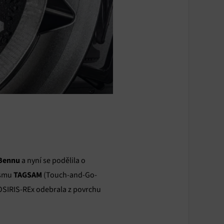
 Bennu
a nyní se podělila o
TAGSAM
ismu
(Touch-and-Go-
 OSIRIS-REx odebrala z povrchu