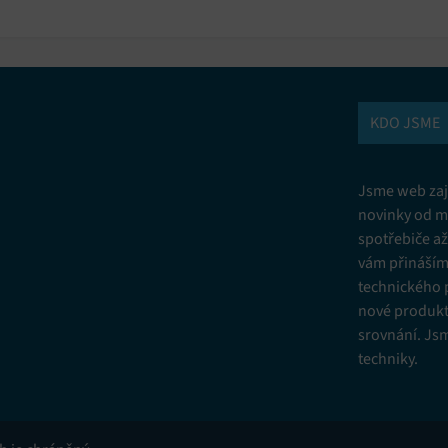
KDO JSME
Jsme web zají
novinky od m
spotřebiče a
vám přinášíme
technického 
nové produkt
srovnání. Js
techniky.