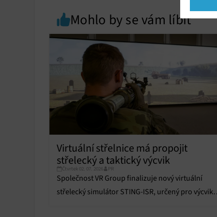
Market
Mohlo by se vám líbit
Ukládán
reklam,
persona
profilů
obsahu
Funkce
Přiřazo
zařízen
Zajiště
Poskyto
Virtuální střelnice má propojit
ochrany
střelecký a taktický výcvik
Čtvrtek 02. 07. 2026
PR
Společnost VR Group finalizuje nový virtuální
střelecký simulátor STING-ISR, určený pro výcvik
ozbrojených a bezpečnostních složek.