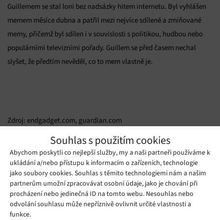
Guillemem se stal loni bez nadsázky hitem internetu. Byl vyhlášen
memem měsíce dubna a patřil mezi nejvíce sdílené a zmiňované
memy, přičemž byl sdílen i v souvislosti s politikou, hudbou nebo
populárními televizními pořady. Guillem se před časem nechal
slyšet, že předtím nevěděl, co to mem vlastně je.
Zdroj: endgadget.com, guardian.com
Souhlas s použitím cookies
Mohlo by se vám líbit
Abychom poskytli co nejlepší služby, my a naši partneři používáme k
ukládání a/nebo přístupu k informacím o zařízeních, technologie
jako soubory cookies. Souhlas s těmito technologiemi nám a našim
partnerům umožní zpracovávat osobní údaje, jako je chování při
procházení nebo jedinečná ID na tomto webu. Nesouhlas nebo
odvolání souhlasu může nepříznivě ovlivnit určité vlastnosti a
funkce.