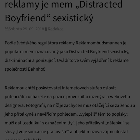
reklamy je mem „Distracted
Boyfriend“ sexistický
Sobota 29. 09. 2018
Redakce
Podle švédského regulátora reklamy Reklamombudsmannen je
populární mem označovaný jako Distracted Boyfriend sexistický,
diskriminační a ponižující. Uvádí to ve svém vyjádření k reklamě
společnosti Bahnhof.
Reklamou chtěl poskytovatel internetových služeb oslovit
potenciální uchazeče na pozice provozního inženýra a webového
designéra. Fotografii, na níž je zachycen muž otáčející se za ženou a
jeho přítelkyně s nevěřícím pohledem, „vylepšil“ těmito popisky:
muži dal „cedulku“ s označením „ty“, jeho přítelkyni „nálepku“ se
slovy „tvoje současné pracoviště“ a objekt mužova zájmu dostal