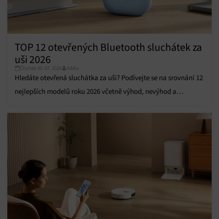
Funkce
Vždy aktivní
Přiřazování a kombinování údajů z jiných zdrojů
údajů, Propojení různých zařízení, Identifikace
zařízení na základě automaticky přenášených
TOP 12 otevřených Bluetooth sluchátek za
informací.
uši 2026
Čtvrtek 30. 07. 2026
Adéla
Zajištění bezpečnosti, předcházení a zjišťování
Hledáte otevřená sluchátka za uši? Podívejte se na srovnání 12
podvodů a odstraňování chyb, Poskytování a
Vždy aktivní
zobrazování reklamy a obsahu, Ukládání a sdělování
nejlepších modelů roku 2026 včetně výhod, nevýhod a
voleb ochrany osobních údajů.
doporučení.