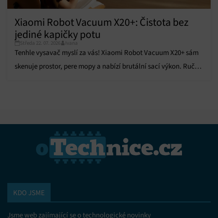
Xiaomi Robot Vacuum X20+: Čistota bez
jediné kapičky potu
Středa 22. 07. 2026
Ivana
Tenhle vysavač myslí za vás! Xiaomi Robot Vacuum X20+ sám
skenuje prostor, pere mopy a nabízí brutální sací výkon. Ruční
úklid je minulostí!
KDO JSME
Jsme web zajímající se o technologické novinky