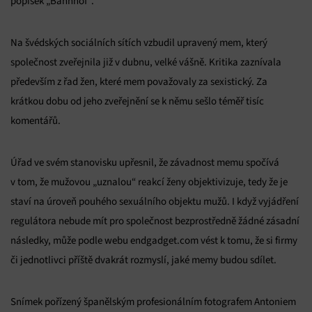
popisek „Bahnhof“.
Na švédských sociálních sítích vzbudil upravený mem, který
společnost zveřejnila již v dubnu, velké vášně. Kritika zaznívala
především z řad žen, které mem považovaly za sexistický. Za
krátkou dobu od jeho zveřejnění se k němu sešlo téměř tisíc
komentářů.
Úřad ve svém stanovisku upřesnil, že závadnost memu spočívá
v tom, že mužovou „uznalou“ reakcí ženy objektivizuje, tedy že je
staví na úroveň pouhého sexuálního objektu mužů. I když vyjádření
regulátora nebude mít pro společnost bezprostředně žádné zásadní
následky, může podle webu endgadget.com vést k tomu, že si firmy
či jednotlivci příště dvakrát rozmyslí, jaké memy budou sdílet.
Snímek pořízený španělským profesionálním fotografem Antoniem