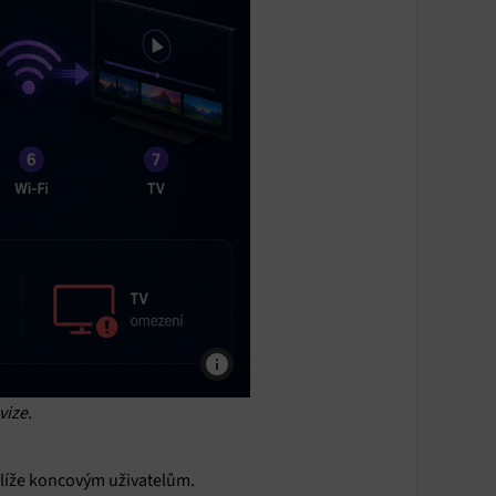
y aktivní
vize.
blíže koncovým uživatelům.