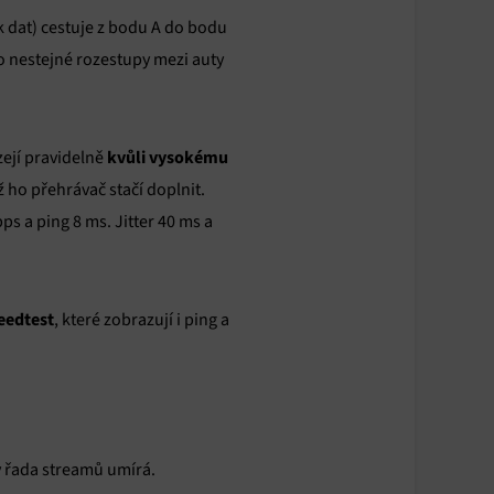
k dat) cestuje z bodu A do bodu
ko nestejné rozestupy mezi auty
kvůli vysokému
zejí pravidelně
ž ho přehrávač stačí doplnit.
s a ping 8 ms. Jitter 40 ms a
eedtest
, které zobrazují i ping a
dy řada streamů umírá.