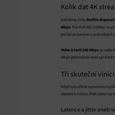
Kolik dat 4K stre
Netflix doporuč
Začněme čísly.
Mbps
. Pro Full HD (1080p) se 
pořád se bavíme o jednotkách a
Máte-li tarif 100 Mbps
, je vaše 
Mbps jednoduše není správná m
Tři skuteční viníc
Když vyloučíme samotnou rychlost
vlastních rukou, třetí závisí na 
Latence a jitter aneb 