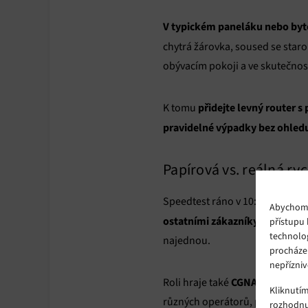
V typickém paneláku nebo b
chytrá žárovka, soused se star
obývacím pokoji a ve skutečnos
přidejte levný router
K tomu
pravidelné výpadky bez ohled
Papírová vs. reálná ryc
Speedtest ráno v 10:00 a stream
Abychom p
ostatními zákazníky ve vaší lok
přístupu 
technolo
najednou.
procháze
nepřízniv
CGNAT
Roli hraje také
(sdílená 
Kliknutí
různých operátorů, přes které s
rozhodnu