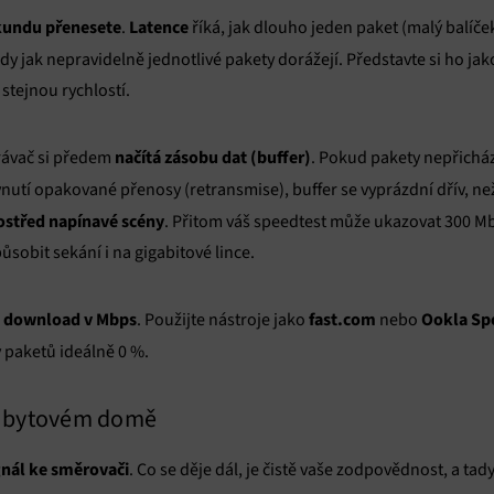
ekundu přenesete
Latence
.
říká, jak dlouho jeden paket (malý balíče
tedy jak nepravidelně jednotlivé pakety dorážejí. Představte si ho ja
 stejnou rychlostí.
načítá zásobu dat (buffer)
rávač si předem
. Pokud pakety nepřichá
vynutí opakované přenosy (retransmise), buffer se vyprázdní dřív, ne
ostřed napínavé scény
. Přitom váš speedtest může ukazovat 300 Mbp
sobit sekání i na gigabitové lince.
en download v Mbps
fast.com
Ookla Sp
. Použijte nástroje jako
nebo
ty paketů ideálně 0 %.
 v bytovém domě
gnál ke směrovači
. Co se děje dál, je čistě vaše zodpovědnost, a ta