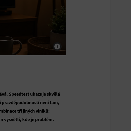
ekává. Speedtest ukazuje skvělá
ší pravděpodobností není tam,
binace tří jiných viníků:
ám vysvětlí, kde je problém.