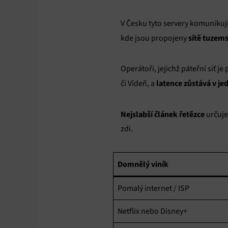
V Česku tyto servery komunikují
sítě tuzem
kde jsou propojeny
Operátoři, jejichž páteřní síť 
latence zůstává v j
či Vídeň, a
Nejslabší článek řetězce
určuje
zdi.
Domnělý viník
Pomalý internet / ISP
Netflix nebo Disney+