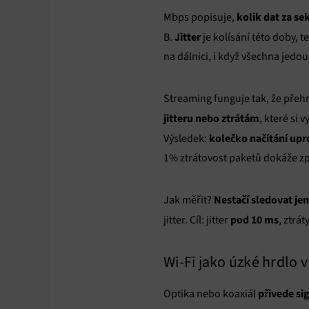
kolik dat za s
Mbps popisuje,
Jitter
B.
je kolísání této doby, 
na dálnici, i když všechna jedou
Streaming funguje tak, že přeh
jitteru nebo ztrátám
, které si 
kolečko načítání upr
Výsledek:
1% ztrátovost paketů dokáže způ
Nestačí sledovat j
Jak měřit?
pod 10 ms
jitter. Cíl: jitter
, ztrá
Wi-Fi jako úzké hrdlo
přivede si
Optika nebo koaxiál