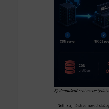
Poskyto
ochrany
Zjednodušené schéma cesty dat od
Netflix a jiné streamovací služb