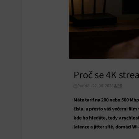
Proč se 4K stre
Pondělí 22. 06. 2026
PR
Máte tarif na 200 nebo 500 Mbps
čísla, a přesto váš večerní fi
kde ho hledáte, tedy v rychlos
latence a jitter sítě, domácí W