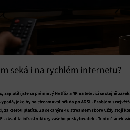
am seká i na rychlém internetu?
, zaplatili jste za prémiový Netflix a 4K na televizi se stejně zas
lm vypadá, jako by ho streamoval někdo po ADSL. Problém s největ
ti, za kterou platíte. Za sekaným 4K streamem skoro vždy stojí kom
i-Fi a kvalita infrastruktury vašeho poskytovatele. Tento článek v