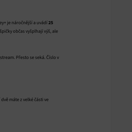
25
ney+ je náročnější a uvádí
pičky občas vyšplhají výš, ale
stream. Přesto se seká. Číslo v
 dvě máte z velké části ve