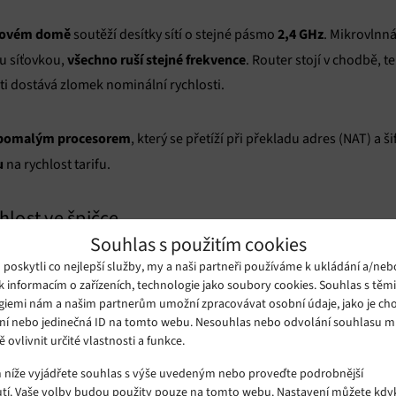
ytovém domě
2,4 GHz
soutěží desítky sítí o stejné pásmo
. Mikrovlnná
všechno ruší stejné frekvence
ou síťovkou,
. Router stojí v chodbě, te
ti dostává zlomek nominální rychlosti.
 s pomalým procesorem
, který se přetíží při překladu adres (NAT) a š
u
na rychlost tarifu.
hlost ve špičce
Souhlas s použitím cookies
ování ve 20:00 jsou dvě různé situace. Poskytovatelé agregují připo
oskytli co nejlepší služby, my a naši partneři používáme k ukládání a/neb
alitě
. Večer v době největšího provozu (přibližně 19–22 hodin) tat
k informacím o zařízeních, technologie jako soubory cookies. Souhlas s těm
giemi nám a našim partnerům umožní zpracovávat osobní údaje, jako je cho
ní nebo jedinečná ID na tomto webu. Nesouhlas nebo odvolání souhlasu 
ě ovlivnit určité vlastnosti a funkce.
peering
veřejná IP adresa pro více domácností) a přetížený
. Peering
m níže vyjádřete souhlas s výše uvedeným nebo proveďte podrobnější
i navzájem předávají data.
tí. Vaše volby budou použity pouze na tomto webu. Nastavení můžete kdyk