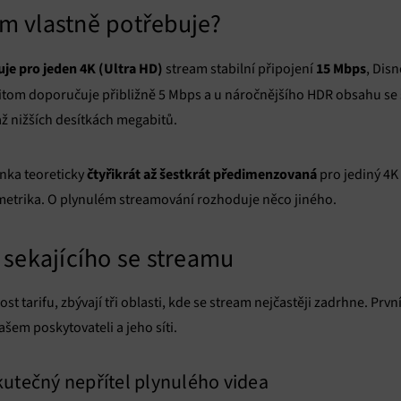
am vlastně potřebuje?
uje pro jeden 4K (Ultra HD)
15 Mbps
stream stabilní připojení
, Dis
přitom doporučuje přibližně 5 Mbps a u náročnějšího HDR obsahu se š
ž nižších desítkách megabitů.
čtyřikrát až šestkrát předimenzovaná
linka teoreticky
pro jediný 4K 
etrika. O plynulém streamování rozhoduje něco jiného.
i sekajícího se streamu
 tarifu, zbývají tři oblasti, kde se stream nejčastěji zadrhne. První
vašem poskytovateli a jeho síti.
skutečný nepřítel plynulého videa