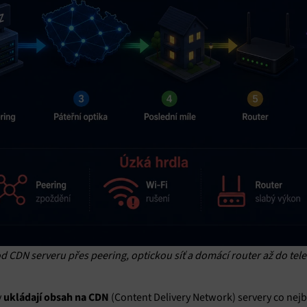
vání a zobrazování reklamy a obsahu, Ukládání a sdělování voleb
Vžd
 osobních údajů.
 CDN serveru přes peering, optickou síť a domácí router až do tele
ukládají obsah na CDN
y
(Content Delivery Network) servery co nej