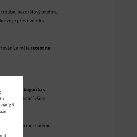
 trouba, bezdrátový telefon,
levize je přes dvě zdi v
recept na
ifrování, a máte
sdílíte kapacitu s
jení,
o
o kapacita nestačí všem
ito
vání při
může
 je propojení mezi sítěmi
oli