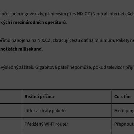
 přes peeringové uzly, především přes NIX.CZ (Neutral Internet eXc
ských i mezinárodních operátorů
.
je přímo napojena na NIX.CZ, zkracují cestu dat na minimum. Pakety 
ednotkách milisekund
.
 výsledný zážitek. Gigabitová páteř nepomůže, pokud televizor přijím
Reálná příčina
Co s tím
Jitter a ztráty paketů
Měřit ping
Přetížený Wi-Fi router
Přepnout